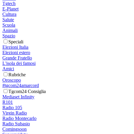
Tgtech
E-Planet
Cultura
Salute
Scuola
Animali
Spazio
Speciali
Elezioni Italia
Elezioni estero
Grande Fratello
L'isola dei famosi
Amici
Rubriche
Oroscopo
#tgcom24amarcord
Tgcom24 Consiglia
Mediaset Infinity
R101
Radio 105
Virgin Radio
Radio Montecarlo
Radio Subasio
Comingsoon