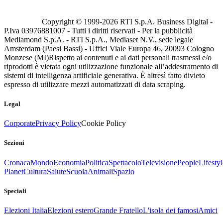
Copyright © 1999-
2026
RTI S.p.A. Business Digital -
P.Iva 03976881007 - Tutti i diritti riservati - Per la pubblicità
Mediamond S.p.A. - RTI S.p.A., Mediaset N.V., sede legale
Amsterdam (Paesi Bassi) - Uffici Viale Europa 46, 20093 Cologno
Monzese (MI)
Rispetto ai contenuti e ai dati personali trasmessi e/o
riprodotti è vietata ogni utilizzazione funzionale all’addestramento di
sistemi di intelligenza artificiale generativa. È altresì fatto divieto
espresso di utilizzare mezzi automatizzati di data scraping.
Legal
Corporate
Privacy Policy
Cookie Policy
Sezioni
Cronaca
Mondo
Economia
Politica
Spettacolo
Televisione
People
Lifestyl
Planet
Cultura
Salute
Scuola
Animali
Spazio
Speciali
Elezioni Italia
Elezioni estero
Grande Fratello
L'isola dei famosi
Amici