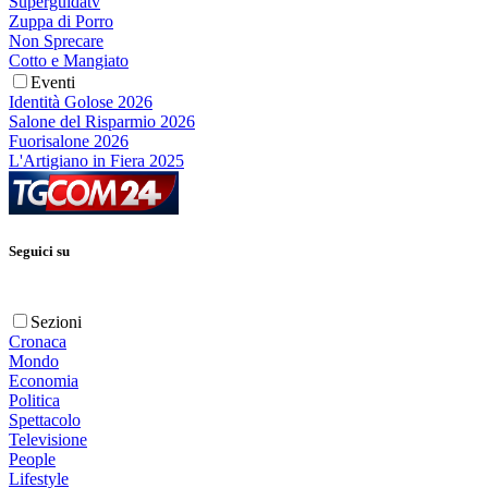
Superguidatv
Zuppa di Porro
Non Sprecare
Cotto e Mangiato
Eventi
Identità Golose 2026
Salone del Risparmio 2026
Fuorisalone 2026
L'Artigiano in Fiera 2025
Seguici su
Sezioni
Cronaca
Mondo
Economia
Politica
Spettacolo
Televisione
People
Lifestyle