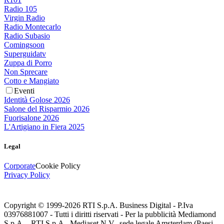
Radio 105
Virgin Radio
Radio Montecarlo
Radio Subasio
Comingsoon
Superguidatv
Zuppa di Porro
Non Sprecare
Cotto e Mangiato
Eventi
Identità Golose 2026
Salone del Risparmio 2026
Fuorisalone 2026
L'Artigiano in Fiera 2025
Legal
Corporate
Cookie Policy
Privacy Policy
Copyright © 1999-
2026
RTI S.p.A. Business Digital - P.Iva
03976881007 - Tutti i diritti riservati - Per la pubblicità Mediamond
S.p.A. - RTI S.p.A., Mediaset N.V., sede legale Amsterdam (Paesi