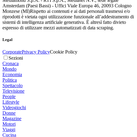
Mediamond S.p.A. - RTI S.p.A., Mediaset N.V., sede legale
Amsterdam (Paesi Bassi) - Uffici Viale Europa 46, 20093 Cologno
Monzese (MI)
Rispetto ai contenuti e ai dati personali trasmessi e/o
riprodotti è vietata ogni utilizzazione funzionale all’addestramento di
sistemi di intelligenza artificiale generativa. È altresì fatto divieto
espresso di utilizzare mezzi automatizzati di data scraping.
Legal
Corporate
Privacy Policy
Cookie Policy
Sezioni
Cronaca
Mondo
Economia
Politica
Spettacolo
Televisione
People
Lifestyle
Videogiochi
Donne
Magazine
Motori
Viaggi
Cucina