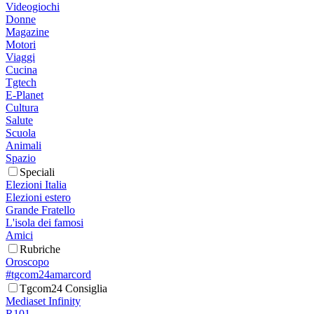
Videogiochi
Donne
Magazine
Motori
Viaggi
Cucina
Tgtech
E-Planet
Cultura
Salute
Scuola
Animali
Spazio
Speciali
Elezioni Italia
Elezioni estero
Grande Fratello
L'isola dei famosi
Amici
Rubriche
Oroscopo
#tgcom24amarcord
Tgcom24 Consiglia
Mediaset Infinity
R101