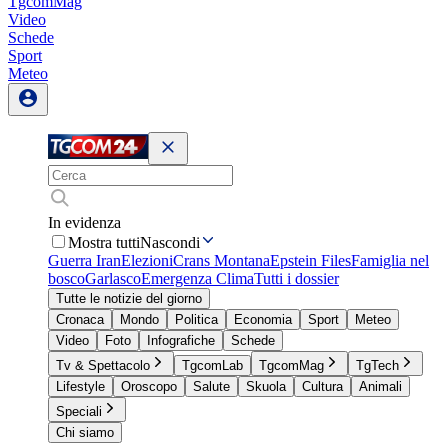
TgcomMag
Video
Schede
Sport
Meteo
In evidenza
Mostra tutti
Nascondi
Guerra Iran
Elezioni
Crans Montana
Epstein Files
Famiglia nel
bosco
Garlasco
Emergenza Clima
Tutti i dossier
Tutte le notizie del giorno
Cronaca
Mondo
Politica
Economia
Sport
Meteo
Video
Foto
Infografiche
Schede
Tv & Spettacolo
TgcomLab
TgcomMag
TgTech
Lifestyle
Oroscopo
Salute
Skuola
Cultura
Animali
Speciali
Chi siamo