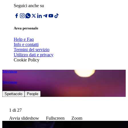
Seguici anche su
Area personale
Help e Faq
Info e contatti
Termini del servizio
Utilizzo dati e privacy
Cookie Policy
Televisione
Televisione
Spettacolo
People
1
di 27
Avvia slideshow
Fullscreen
Zoom