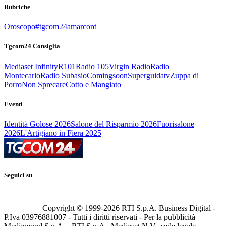
Rubriche
Oroscopo
#tgcom24amarcord
Tgcom24 Consiglia
Mediaset Infinity
R101
Radio 105
Virgin Radio
Radio
Montecarlo
Radio Subasio
Comingsoon
Superguidatv
Zuppa di
Porro
Non Sprecare
Cotto e Mangiato
Eventi
Identità Golose 2026
Salone del Risparmio 2026
Fuorisalone
2026
L'Artigiano in Fiera 2025
Seguici su
Copyright © 1999-
2026
RTI S.p.A. Business Digital -
P.Iva 03976881007 - Tutti i diritti riservati - Per la pubblicità