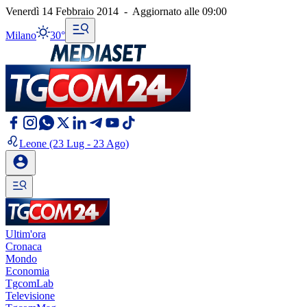
Venerdì 14 Febbraio 2014
-
Aggiornato alle
09:00
Milano
30°
Leone
(23 Lug - 23 Ago)
Ultim'ora
Cronaca
Mondo
Economia
TgcomLab
Televisione