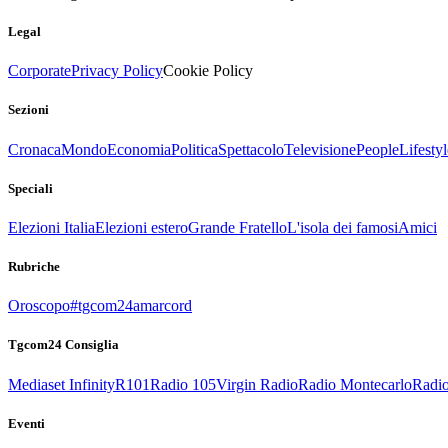
Legal
Corporate
Privacy Policy
Cookie Policy
Sezioni
Cronaca
Mondo
Economia
Politica
Spettacolo
Televisione
People
Lifestyl
Speciali
Elezioni Italia
Elezioni estero
Grande Fratello
L'isola dei famosi
Amici
Rubriche
Oroscopo
#tgcom24amarcord
Tgcom24 Consiglia
Mediaset Infinity
R101
Radio 105
Virgin Radio
Radio Montecarlo
Radio
Eventi