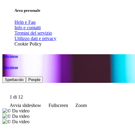
Area personale
Help e Faq
Info e contatti
Termini del servizio
Utilizzo dati e privacy
Cookie Policy
Televisione
Televisione
Spettacolo
People
1
di 12
Avvia slideshow
Fullscreen
Zoom