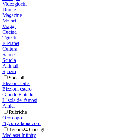
Videogiochi
Donne
Magazine
Motori
Viaggi
Cucina
Tgtech
E-Planet
Cultura
Salute
Scuola
Animali
Spazio
Speciali
Elezioni Italia
Elezioni estero
Grande Fratello
L'isola dei famosi
Amici
Rubriche
Oroscopo
#tgcom24amarcord
Tgcom24 Consiglia
Mediaset Infinity