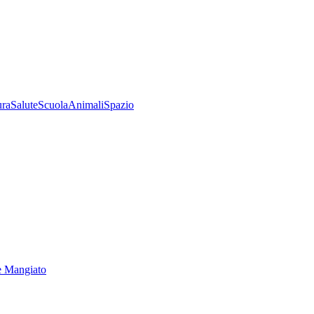
ura
Salute
Scuola
Animali
Spazio
e Mangiato