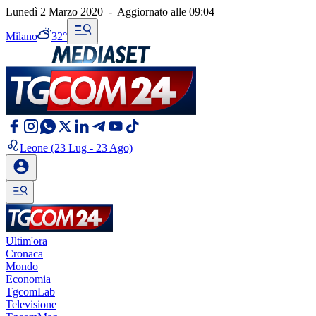
Lunedì 2 Marzo 2020
-
Aggiornato alle
09:04
Milano
32°
Leone
(23 Lug - 23 Ago)
Ultim'ora
Cronaca
Mondo
Economia
TgcomLab
Televisione