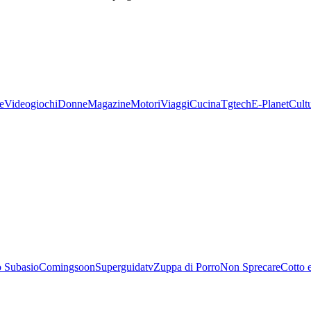
e
Videogiochi
Donne
Magazine
Motori
Viaggi
Cucina
Tgtech
E-Planet
Cult
 Subasio
Comingsoon
Superguidatv
Zuppa di Porro
Non Sprecare
Cotto 