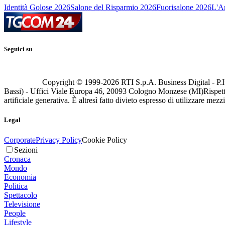
Identità Golose 2026
Salone del Risparmio 2026
Fuorisalone 2026
L'Ar
Seguici su
Copyright © 1999-
2026
RTI S.p.A. Business Digital - P.I
Bassi) - Uffici Viale Europa 46, 20093 Cologno Monzese (MI)
Rispett
artificiale generativa. È altresì fatto divieto espresso di utilizzare mez
Legal
Corporate
Privacy Policy
Cookie Policy
Sezioni
Cronaca
Mondo
Economia
Politica
Spettacolo
Televisione
People
Lifestyle