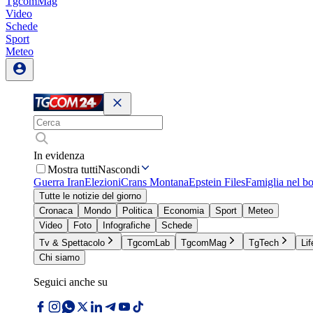
TgcomMag
Video
Schede
Sport
Meteo
In evidenza
Mostra tutti
Nascondi
Guerra Iran
Elezioni
Crans Montana
Epstein Files
Famiglia nel b
Tutte le notizie del giorno
Cronaca
Mondo
Politica
Economia
Sport
Meteo
Video
Foto
Infografiche
Schede
Tv & Spettacolo
TgcomLab
TgcomMag
TgTech
Lif
Chi siamo
Seguici anche su