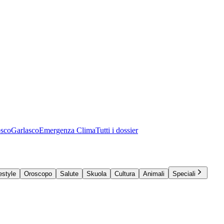
osco
Garlasco
Emergenza Clima
Tutti i dossier
estyle
Oroscopo
Salute
Skuola
Cultura
Animali
Speciali