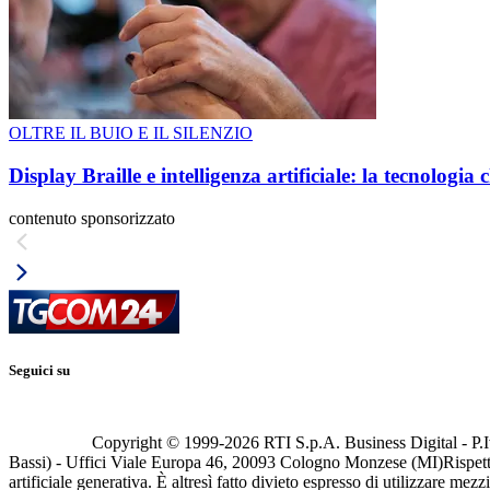
OLTRE IL BUIO E IL SILENZIO
Display Braille e intelligenza artificiale: la tecnologi
contenuto sponsorizzato
Seguici su
Copyright © 1999-
2026
RTI S.p.A. Business Digital - P.I
Bassi) - Uffici Viale Europa 46, 20093 Cologno Monzese (MI)
Rispett
artificiale generativa. È altresì fatto divieto espresso di utilizzare mez