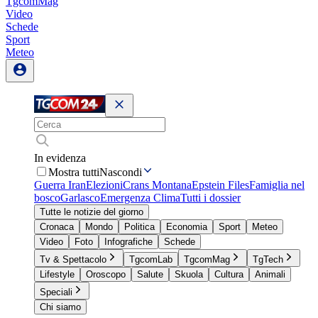
TgcomMag
Video
Schede
Sport
Meteo
In evidenza
Mostra tutti
Nascondi
Guerra Iran
Elezioni
Crans Montana
Epstein Files
Famiglia nel
bosco
Garlasco
Emergenza Clima
Tutti i dossier
Tutte le notizie del giorno
Cronaca
Mondo
Politica
Economia
Sport
Meteo
Video
Foto
Infografiche
Schede
Tv & Spettacolo
TgcomLab
TgcomMag
TgTech
Lifestyle
Oroscopo
Salute
Skuola
Cultura
Animali
Speciali
Chi siamo