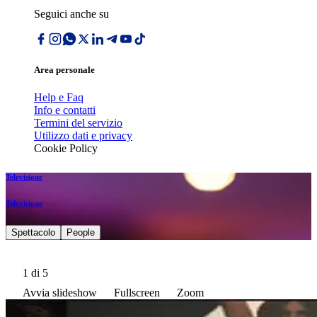
Seguici anche su
Area personale
Help e Faq
Info e contatti
Termini del servizio
Utilizzo dati e privacy
Cookie Policy
Televisione
Televisione
Spettacolo
People
1
di 5
Avvia slideshow
Fullscreen
Zoom