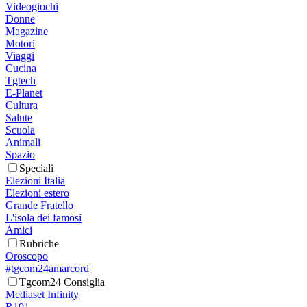
Videogiochi
Donne
Magazine
Motori
Viaggi
Cucina
Tgtech
E-Planet
Cultura
Salute
Scuola
Animali
Spazio
Speciali
Elezioni Italia
Elezioni estero
Grande Fratello
L'isola dei famosi
Amici
Rubriche
Oroscopo
#tgcom24amarcord
Tgcom24 Consiglia
Mediaset Infinity
R101