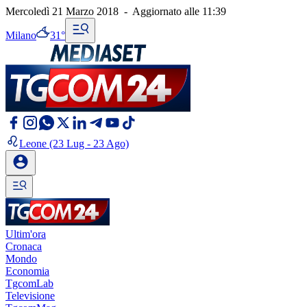
Mercoledì 21 Marzo 2018
-
Aggiornato alle
11:39
Milano
31°
Leone
(23 Lug - 23 Ago)
Ultim'ora
Cronaca
Mondo
Economia
TgcomLab
Televisione