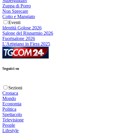
Superguidatv
Zuppa di Porro
Non Sprecare
Cotto e Mangiato
Eventi
Identità Golose 2026
Salone del Risparmio 2026
Fuorisalone 2026
L'Artigiano in Fiera 2025
Seguici su
Sezioni
Cronaca
Mondo
Economia
Politica
Spettacolo
Televisione
People
Lifestyle