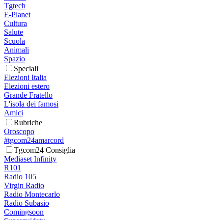
Tgtech
E-Planet
Cultura
Salute
Scuola
Animali
Spazio
Speciali
Elezioni Italia
Elezioni estero
Grande Fratello
L'isola dei famosi
Amici
Rubriche
Oroscopo
#tgcom24amarcord
Tgcom24 Consiglia
Mediaset Infinity
R101
Radio 105
Virgin Radio
Radio Montecarlo
Radio Subasio
Comingsoon