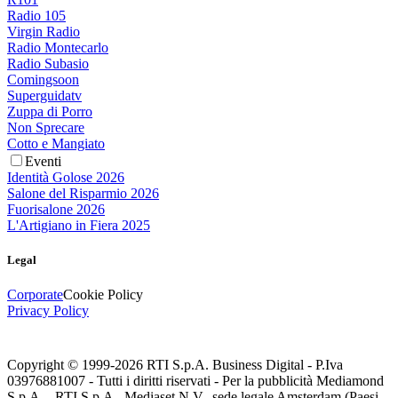
Radio 105
Virgin Radio
Radio Montecarlo
Radio Subasio
Comingsoon
Superguidatv
Zuppa di Porro
Non Sprecare
Cotto e Mangiato
Eventi
Identità Golose 2026
Salone del Risparmio 2026
Fuorisalone 2026
L'Artigiano in Fiera 2025
Legal
Corporate
Cookie Policy
Privacy Policy
Copyright © 1999-
2026
RTI S.p.A. Business Digital - P.Iva
03976881007 - Tutti i diritti riservati - Per la pubblicità Mediamond
S.p.A. - RTI S.p.A., Mediaset N.V., sede legale Amsterdam (Paesi