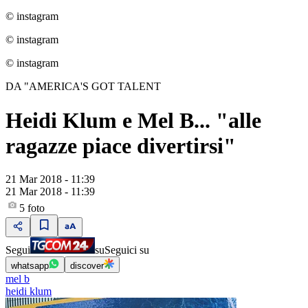
© instagram
© instagram
© instagram
DA "AMERICA'S GOT TALENT
Heidi Klum e Mel B... "alle
ragazze piace divertirsi"
21 Mar 2018 - 11:39
21 Mar 2018 - 11:39
5
foto
Segui
su
Seguici su
whatsapp
discover
mel b
heidi klum