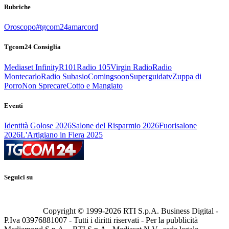
Rubriche
Oroscopo
#tgcom24amarcord
Tgcom24 Consiglia
Mediaset Infinity
R101
Radio 105
Virgin Radio
Radio
Montecarlo
Radio Subasio
Comingsoon
Superguidatv
Zuppa di
Porro
Non Sprecare
Cotto e Mangiato
Eventi
Identità Golose 2026
Salone del Risparmio 2026
Fuorisalone
2026
L'Artigiano in Fiera 2025
Seguici su
Copyright © 1999-
2026
RTI S.p.A. Business Digital -
P.Iva 03976881007 - Tutti i diritti riservati - Per la pubblicità