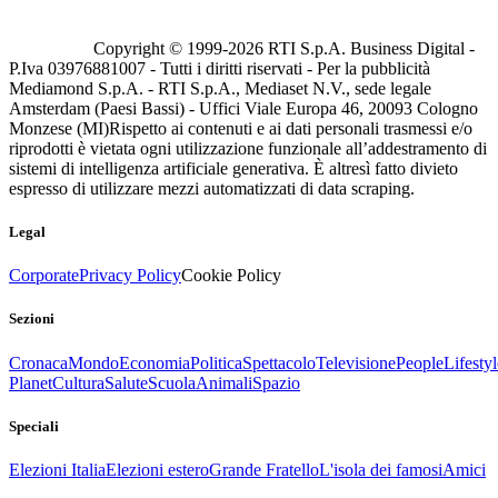
Copyright © 1999-
2026
RTI S.p.A. Business Digital -
P.Iva 03976881007 - Tutti i diritti riservati - Per la pubblicità
Mediamond S.p.A. - RTI S.p.A., Mediaset N.V., sede legale
Amsterdam (Paesi Bassi) - Uffici Viale Europa 46, 20093 Cologno
Monzese (MI)
Rispetto ai contenuti e ai dati personali trasmessi e/o
riprodotti è vietata ogni utilizzazione funzionale all’addestramento di
sistemi di intelligenza artificiale generativa. È altresì fatto divieto
espresso di utilizzare mezzi automatizzati di data scraping.
Legal
Corporate
Privacy Policy
Cookie Policy
Sezioni
Cronaca
Mondo
Economia
Politica
Spettacolo
Televisione
People
Lifestyl
Planet
Cultura
Salute
Scuola
Animali
Spazio
Speciali
Elezioni Italia
Elezioni estero
Grande Fratello
L'isola dei famosi
Amici