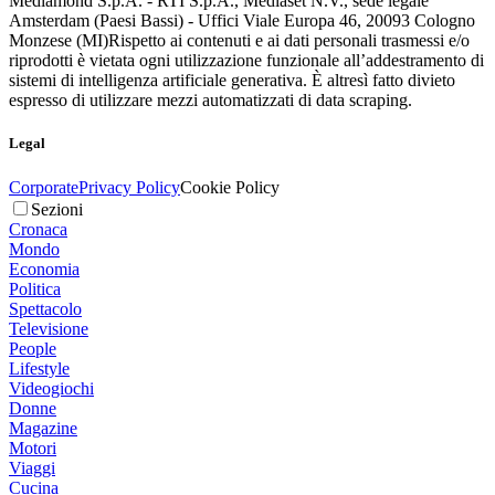
Mediamond S.p.A. - RTI S.p.A., Mediaset N.V., sede legale
Amsterdam (Paesi Bassi) - Uffici Viale Europa 46, 20093 Cologno
Monzese (MI)
Rispetto ai contenuti e ai dati personali trasmessi e/o
riprodotti è vietata ogni utilizzazione funzionale all’addestramento di
sistemi di intelligenza artificiale generativa. È altresì fatto divieto
espresso di utilizzare mezzi automatizzati di data scraping.
Legal
Corporate
Privacy Policy
Cookie Policy
Sezioni
Cronaca
Mondo
Economia
Politica
Spettacolo
Televisione
People
Lifestyle
Videogiochi
Donne
Magazine
Motori
Viaggi
Cucina