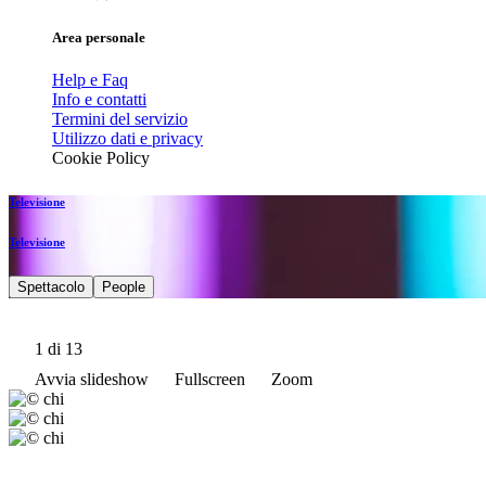
Area personale
Help e Faq
Info e contatti
Termini del servizio
Utilizzo dati e privacy
Cookie Policy
Televisione
Televisione
Spettacolo
People
1
di 13
Avvia slideshow
Fullscreen
Zoom