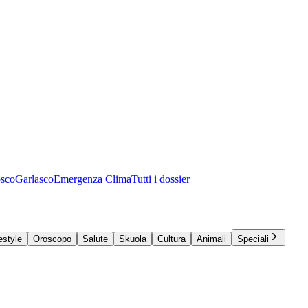
osco
Garlasco
Emergenza Clima
Tutti i dossier
estyle
Oroscopo
Salute
Skuola
Cultura
Animali
Speciali