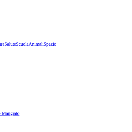
ura
Salute
Scuola
Animali
Spazio
e Mangiato