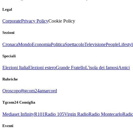
Legal
Corporate
Privacy Policy
Cookie Policy
Sezioni
Cronaca
Mondo
Economia
Politica
Spettacolo
Televisione
People
Lifestyl
Speciali
Elezioni Italia
Elezioni estero
Grande Fratello
L'isola dei famosi
Amici
Rubriche
Oroscopo
#tgcom24amarcord
Tgcom24 Consiglia
Mediaset Infinity
R101
Radio 105
Virgin Radio
Radio Montecarlo
Radio
Eventi