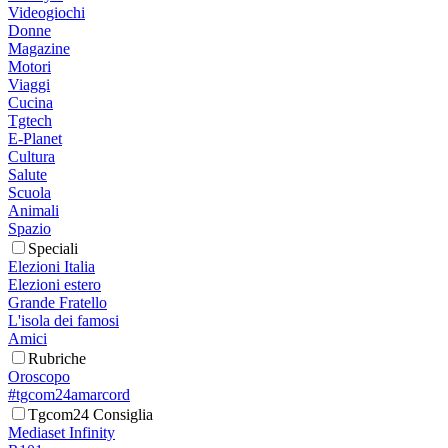
Videogiochi
Donne
Magazine
Motori
Viaggi
Cucina
Tgtech
E-Planet
Cultura
Salute
Scuola
Animali
Spazio
Speciali
Elezioni Italia
Elezioni estero
Grande Fratello
L'isola dei famosi
Amici
Rubriche
Oroscopo
#tgcom24amarcord
Tgcom24 Consiglia
Mediaset Infinity