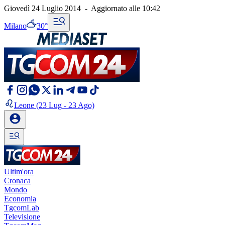
Giovedì 24 Luglio 2014
-
Aggiornato alle
10:42
Milano
30°
Leone
(23 Lug - 23 Ago)
Ultim'ora
Cronaca
Mondo
Economia
TgcomLab
Televisione