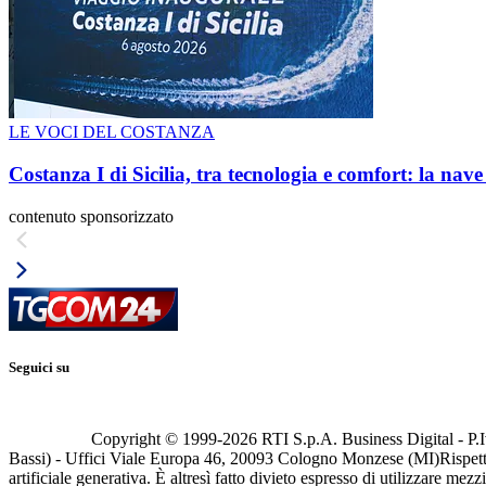
LE VOCI DEL COSTANZA
Costanza I di Sicilia, tra tecnologia e comfort: la nav
contenuto sponsorizzato
Seguici su
Copyright © 1999-
2026
RTI S.p.A. Business Digital - P.I
Bassi) - Uffici Viale Europa 46, 20093 Cologno Monzese (MI)
Rispett
artificiale generativa. È altresì fatto divieto espresso di utilizzare mez