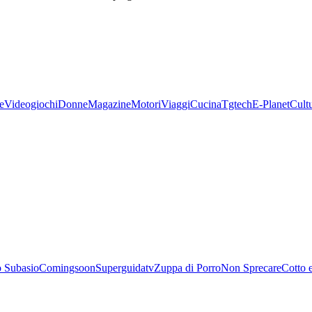
e
Videogiochi
Donne
Magazine
Motori
Viaggi
Cucina
Tgtech
E-Planet
Cult
 Subasio
Comingsoon
Superguidatv
Zuppa di Porro
Non Sprecare
Cotto 