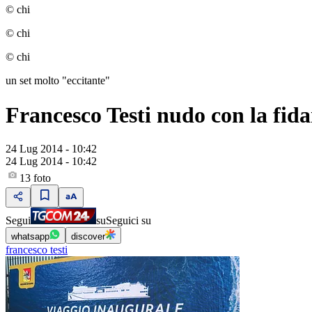
© chi
© chi
© chi
un set molto "eccitante"
Francesco Testi nudo con la fida
24 Lug 2014 - 10:42
24 Lug 2014 - 10:42
13
foto
Segui
su
Seguici su
whatsapp
discover
francesco testi