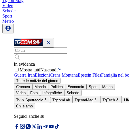
TgcomMag
Video
Schede
Sport
Meteo
In evidenza
Mostra tutti
Nascondi
Guerra Iran
Elezioni
Crans Montana
Epstein Files
Famiglia nel b
Tutte le notizie del giorno
Cronaca
Mondo
Politica
Economia
Sport
Meteo
Video
Foto
Infografiche
Schede
Tv & Spettacolo
TgcomLab
TgcomMag
TgTech
Lif
Chi siamo
Seguici anche su