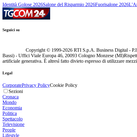
Identità Golose 2026
Salone del Risparmio 2026
Fuorisalone 2026
L'Ar
Seguici su
Copyright © 1999-
2026
RTI S.p.A. Business Digital - P.I
Bassi) - Uffici Viale Europa 46, 20093 Cologno Monzese (MI)
Rispett
artificiale generativa. È altresì fatto divieto espresso di utilizzare mez
Legal
Corporate
Privacy Policy
Cookie Policy
Sezioni
Cronaca
Mondo
Economia
Politica
Spettacolo
Televisione
People
Lifestyle