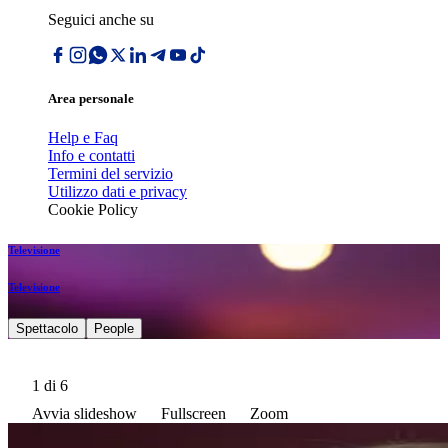
Seguici anche su
Area personale
Help e Faq
Info e contatti
Termini del servizio
Utilizzo dati e privacy
Cookie Policy
Televisione
Televisione
Spettacolo
People
1
di 6
Avvia slideshow
Fullscreen
Zoom