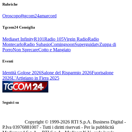
Rubriche
Oroscopo
#tgcom24amarcord
Tgcom24 Consiglia
Mediaset Infinity
R101
Radio 105
Virgin Radio
Radio
Montecarlo
Radio Subasio
Comingsoon
Superguidatv
Zuppa di
Porro
Non Sprecare
Cotto e Mangiato
Eventi
Identità Golose 2026
Salone del Risparmio 2026
Fuorisalone
2026
L'Artigiano in Fiera 2025
Seguici su
Copyright © 1999-
2026
RTI S.p.A. Business Digital -
P.Iva 03976881007 - Tutti i diritti riservati - Per la pubblicità