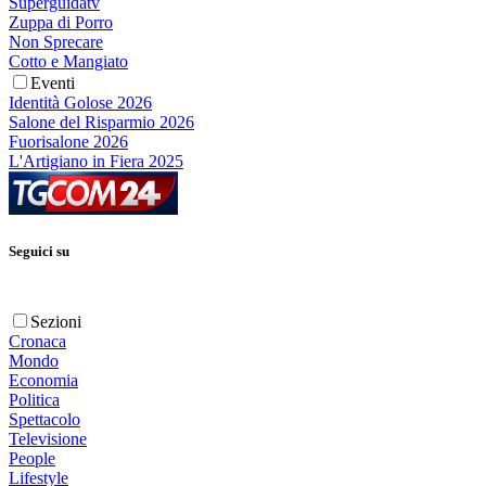
Superguidatv
Zuppa di Porro
Non Sprecare
Cotto e Mangiato
Eventi
Identità Golose 2026
Salone del Risparmio 2026
Fuorisalone 2026
L'Artigiano in Fiera 2025
Seguici su
Sezioni
Cronaca
Mondo
Economia
Politica
Spettacolo
Televisione
People
Lifestyle