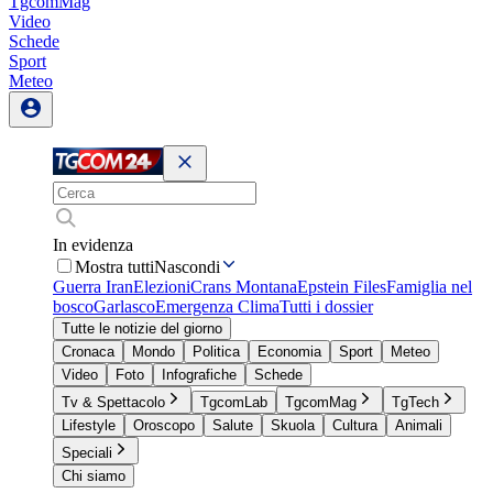
TgcomMag
Video
Schede
Sport
Meteo
In evidenza
Mostra tutti
Nascondi
Guerra Iran
Elezioni
Crans Montana
Epstein Files
Famiglia nel
bosco
Garlasco
Emergenza Clima
Tutti i dossier
Tutte le notizie del giorno
Cronaca
Mondo
Politica
Economia
Sport
Meteo
Video
Foto
Infografiche
Schede
Tv & Spettacolo
TgcomLab
TgcomMag
TgTech
Lifestyle
Oroscopo
Salute
Skuola
Cultura
Animali
Speciali
Chi siamo