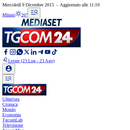
Mercoledì 9 Dicembre 2015
-
Aggiornato alle
11:19
Milano
26°
Leone
(23 Lug - 23 Ago)
Ultim'ora
Cronaca
Mondo
Economia
TgcomLab
Televisione