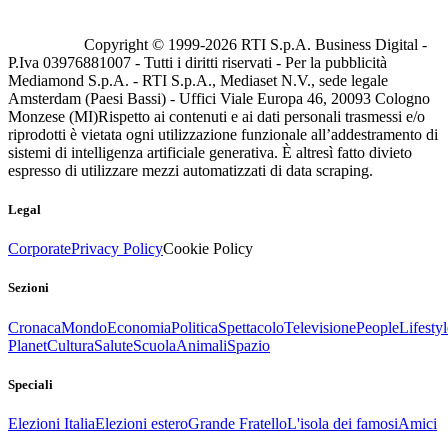
Copyright © 1999-
2026
RTI S.p.A. Business Digital -
P.Iva 03976881007 - Tutti i diritti riservati - Per la pubblicità
Mediamond S.p.A. - RTI S.p.A., Mediaset N.V., sede legale
Amsterdam (Paesi Bassi) - Uffici Viale Europa 46, 20093 Cologno
Monzese (MI)
Rispetto ai contenuti e ai dati personali trasmessi e/o
riprodotti è vietata ogni utilizzazione funzionale all’addestramento di
sistemi di intelligenza artificiale generativa. È altresì fatto divieto
espresso di utilizzare mezzi automatizzati di data scraping.
Legal
Corporate
Privacy Policy
Cookie Policy
Sezioni
Cronaca
Mondo
Economia
Politica
Spettacolo
Televisione
People
Lifestyl
Planet
Cultura
Salute
Scuola
Animali
Spazio
Speciali
Elezioni Italia
Elezioni estero
Grande Fratello
L'isola dei famosi
Amici