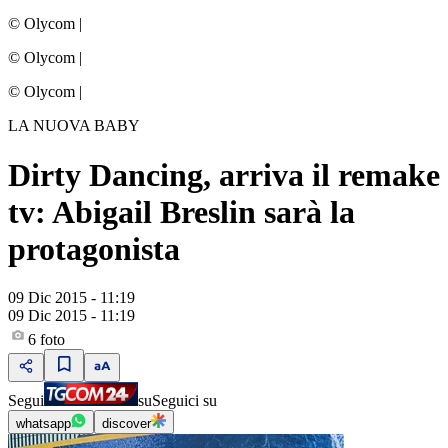
© Olycom
|
© Olycom
|
© Olycom
|
LA NUOVA BABY
Dirty Dancing, arriva il remake
tv: Abigail Breslin sarà la
protagonista
09 Dic 2015 - 11:19
09 Dic 2015 - 11:19
6
foto
Segui
su
Seguici su
whatsapp
discover