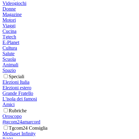
Videogiochi
Donne
Magazine
Motori
Viaggi
Cucina
Tgtech
E-Planet
Cultura
Salute
Scuola
Animali
Spazio
Speciali
Elezioni Italia
Elezioni estero
Grande Fratello
L'isola dei famosi
Amici
Rubriche
Oroscopo
#tgcom24amarcord
Tgcom24 Consiglia
Mediaset Infinity