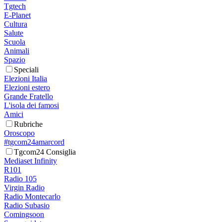
Tgtech
E-Planet
Cultura
Salute
Scuola
Animali
Spazio
Speciali
Elezioni Italia
Elezioni estero
Grande Fratello
L'isola dei famosi
Amici
Rubriche
Oroscopo
#tgcom24amarcord
Tgcom24 Consiglia
Mediaset Infinity
R101
Radio 105
Virgin Radio
Radio Montecarlo
Radio Subasio
Comingsoon