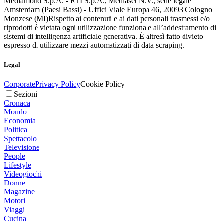
Mediamond S.p.A. - RTI S.p.A., Mediaset N.V., sede legale
Amsterdam (Paesi Bassi) - Uffici Viale Europa 46, 20093 Cologno
Monzese (MI)
Rispetto ai contenuti e ai dati personali trasmessi e/o
riprodotti è vietata ogni utilizzazione funzionale all’addestramento di
sistemi di intelligenza artificiale generativa. È altresì fatto divieto
espresso di utilizzare mezzi automatizzati di data scraping.
Legal
Corporate
Privacy Policy
Cookie Policy
Sezioni
Cronaca
Mondo
Economia
Politica
Spettacolo
Televisione
People
Lifestyle
Videogiochi
Donne
Magazine
Motori
Viaggi
Cucina