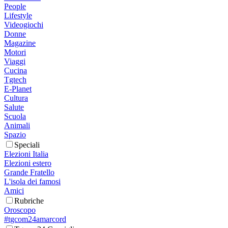
People
Lifestyle
Videogiochi
Donne
Magazine
Motori
Viaggi
Cucina
Tgtech
E-Planet
Cultura
Salute
Scuola
Animali
Spazio
Speciali
Elezioni Italia
Elezioni estero
Grande Fratello
L'isola dei famosi
Amici
Rubriche
Oroscopo
#tgcom24amarcord