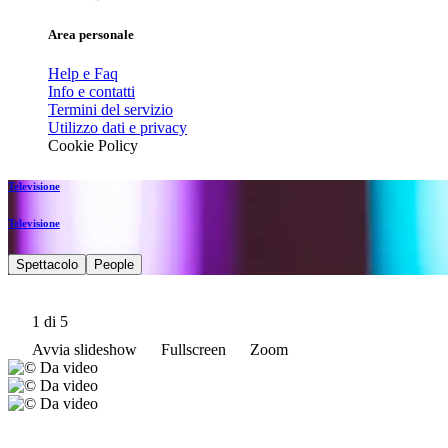
Area personale
Help e Faq
Info e contatti
Termini del servizio
Utilizzo dati e privacy
Cookie Policy
Televisione
Televisione
Spettacolo
People
1
di 5
Avvia slideshow
Fullscreen
Zoom