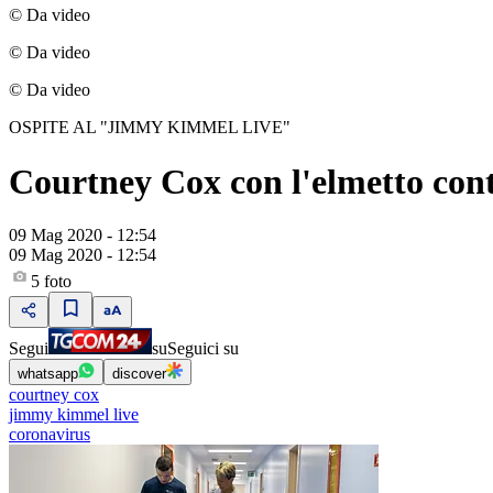
© Da video
© Da video
© Da video
OSPITE AL "JIMMY KIMMEL LIVE"
Courtney Cox con l'elmetto contr
09 Mag 2020 - 12:54
09 Mag 2020 - 12:54
5
foto
Segui
su
Seguici su
whatsapp
discover
courtney cox
jimmy kimmel live
coronavirus