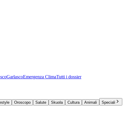
osco
Garlasco
Emergenza Clima
Tutti i dossier
estyle
Oroscopo
Salute
Skuola
Cultura
Animali
Speciali