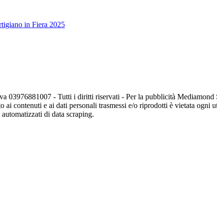
tigiano in Fiera 2025
va 03976881007 - Tutti i diritti riservati - Per la pubblicità Mediamon
o ai contenuti e ai dati personali trasmessi e/o riprodotti è vietata ogni 
zi automatizzati di data scraping.