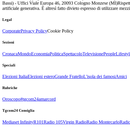
Bassi) - Uffici Viale Europa 46, 20093 Cologno Monzese (MI)
Rispett
artificiale generativa. È altresì fatto divieto espresso di utilizzare mez
Legal
Corporate
Privacy Policy
Cookie Policy
Sezioni
Cronaca
Mondo
Economia
Politica
Spettacolo
Televisione
People
Lifestyl
Speciali
Elezioni Italia
Elezioni estero
Grande Fratello
L'isola dei famosi
Amici
Rubriche
Oroscopo
#tgcom24amarcord
Tgcom24 Consiglia
Mediaset Infinity
R101
Radio 105
Virgin Radio
Radio Montecarlo
Radio