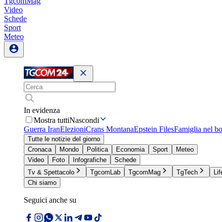
TgcomMag
Video
Schede
Sport
Meteo
In evidenza
Mostra tutti
Nascondi
Guerra Iran
Elezioni
Crans Montana
Epstein Files
Famiglia nel b
Tutte le notizie del giorno
Cronaca
Mondo
Politica
Economia
Sport
Meteo
Video
Foto
Infografiche
Schede
Tv & Spettacolo
TgcomLab
TgcomMag
TgTech
Lif
Chi siamo
Seguici anche su