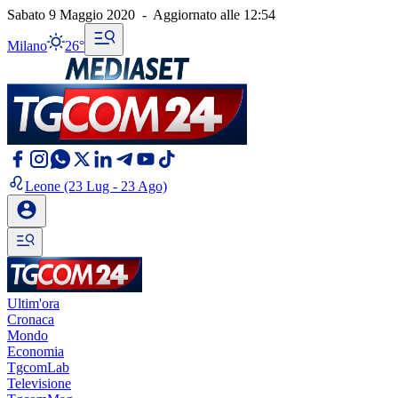
Sabato 9 Maggio 2020
-
Aggiornato alle
12:54
Milano
26°
Leone
(23 Lug - 23 Ago)
Ultim'ora
Cronaca
Mondo
Economia
TgcomLab
Televisione