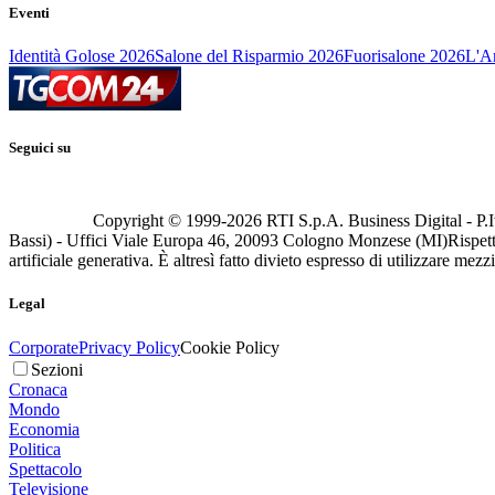
Eventi
Identità Golose 2026
Salone del Risparmio 2026
Fuorisalone 2026
L'Ar
Seguici su
Copyright © 1999-
2026
RTI S.p.A. Business Digital - P.I
Bassi) - Uffici Viale Europa 46, 20093 Cologno Monzese (MI)
Rispett
artificiale generativa. È altresì fatto divieto espresso di utilizzare mez
Legal
Corporate
Privacy Policy
Cookie Policy
Sezioni
Cronaca
Mondo
Economia
Politica
Spettacolo
Televisione