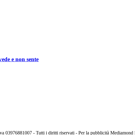
 vede e non sente
va 03976881007 - Tutti i diritti riservati - Per la pubblicità Mediamon