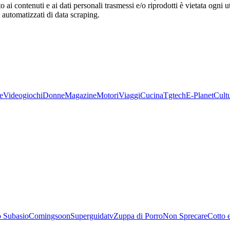
o ai contenuti e ai dati personali trasmessi e/o riprodotti è vietata ogni 
zi automatizzati di data scraping.
e
Videogiochi
Donne
Magazine
Motori
Viaggi
Cucina
Tgtech
E-Planet
Cult
 Subasio
Comingsoon
Superguidatv
Zuppa di Porro
Non Sprecare
Cotto 