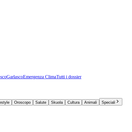
osco
Garlasco
Emergenza Clima
Tutti i dossier
estyle
Oroscopo
Salute
Skuola
Cultura
Animali
Speciali