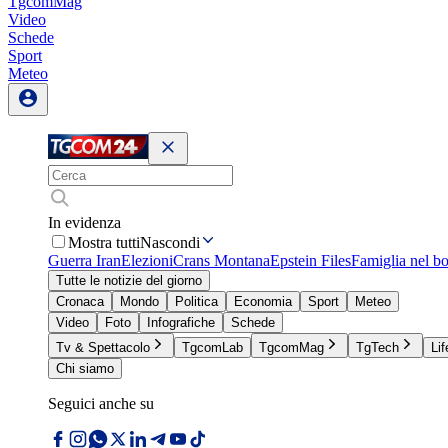
TgcomMag
Video
Schede
Sport
Meteo
In evidenza
Mostra tutti
Nascondi
Guerra Iran
Elezioni
Crans Montana
Epstein Files
Famiglia nel b
Tutte le notizie del giorno
Cronaca
Mondo
Politica
Economia
Sport
Meteo
Video
Foto
Infografiche
Schede
Tv & Spettacolo
TgcomLab
TgcomMag
TgTech
Lif
Chi siamo
Seguici anche su