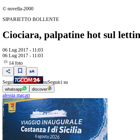
© novella-2000
SIPARIETTO BOLLENTE
Ciociara, palpatine hot sul letti
06 Lug 2017 - 11:03
06 Lug 2017 - 11:03
14
foto
Segui
su
Seguici su
whatsapp
discover
alessia macari