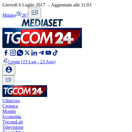
Giovedì 6 Luglio 2017
-
Aggiornato alle
11:03
Milano
26°
Leone
(23 Lug - 23 Ago)
Ultim'ora
Cronaca
Mondo
Economia
TgcomLab
Televisione