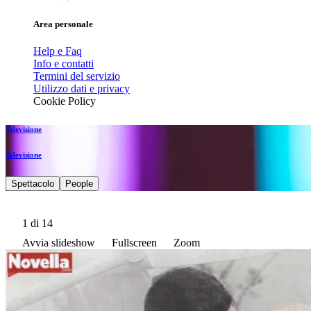
Area personale
Help e Faq
Info e contatti
Termini del servizio
Utilizzo dati e privacy
Cookie Policy
Televisione
Televisione
Spettacolo
People
1
di 14
Avvia slideshow
Fullscreen
Zoom