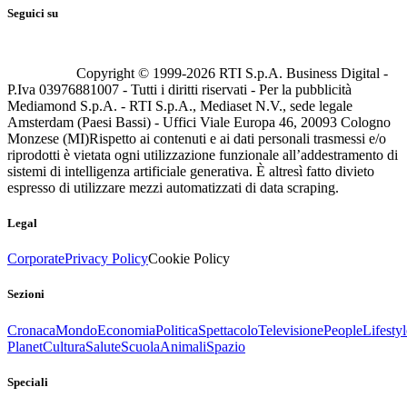
Seguici su
Copyright © 1999-
2026
RTI S.p.A. Business Digital -
P.Iva 03976881007 - Tutti i diritti riservati - Per la pubblicità
Mediamond S.p.A. - RTI S.p.A., Mediaset N.V., sede legale
Amsterdam (Paesi Bassi) - Uffici Viale Europa 46, 20093 Cologno
Monzese (MI)
Rispetto ai contenuti e ai dati personali trasmessi e/o
riprodotti è vietata ogni utilizzazione funzionale all’addestramento di
sistemi di intelligenza artificiale generativa. È altresì fatto divieto
espresso di utilizzare mezzi automatizzati di data scraping.
Legal
Corporate
Privacy Policy
Cookie Policy
Sezioni
Cronaca
Mondo
Economia
Politica
Spettacolo
Televisione
People
Lifestyl
Planet
Cultura
Salute
Scuola
Animali
Spazio
Speciali