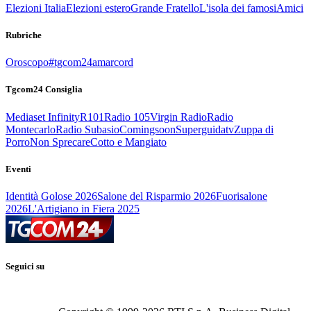
Elezioni Italia
Elezioni estero
Grande Fratello
L'isola dei famosi
Amici
Rubriche
Oroscopo
#tgcom24amarcord
Tgcom24 Consiglia
Mediaset Infinity
R101
Radio 105
Virgin Radio
Radio
Montecarlo
Radio Subasio
Comingsoon
Superguidatv
Zuppa di
Porro
Non Sprecare
Cotto e Mangiato
Eventi
Identità Golose 2026
Salone del Risparmio 2026
Fuorisalone
2026
L'Artigiano in Fiera 2025
Seguici su