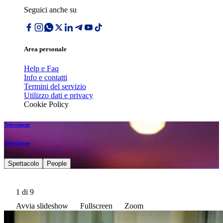
Seguici anche su
Area personale
Help e Faq
Info e contatti
Termini del servizio
Utilizzo dati e privacy
Cookie Policy
Televisione
Televisione
Spettacolo
People
1
di 9
Avvia slideshow
Fullscreen
Zoom