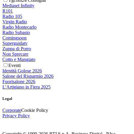
Tgcom24 Consiglia
Mediaset Infinity
R101
Radio 105
Virgin Radio
Radio Montecarlo
Radio Subasio
Comingsoon
Superguidatv
Zuppa di Porro
Non Sprecare
Cotto e Mangiato
Eventi
Identità Golose 2026
Salone del Risparmio 2026
Fuorisalone 2026
L'Artigiano in Fiera 2025
Legal
Corporate
Cookie Policy
Privacy Policy
Copyright © 1999-
2026
RTI S.p.A. Business Digital - P.Iva