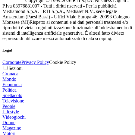
Copyright © 1999-
2026
RTI S.p.A. Business Digital -
P.Iva 03976881007 - Tutti i diritti riservati - Per la pubblicità
Mediamond S.p.A. - RTI S.p.A., Mediaset N.V., sede legale
Amsterdam (Paesi Bassi) - Uffici Viale Europa 46, 20093 Cologno
Monzese (MI)
Rispetto ai contenuti e ai dati personali trasmessi e/o
riprodotti è vietata ogni utilizzazione funzionale all’addestramento di
sistemi di intelligenza artificiale generativa. È altresì fatto divieto
espresso di utilizzare mezzi automatizzati di data scraping.
Legal
Corporate
Privacy Policy
Cookie Policy
Sezioni
Cronaca
Mondo
Economia
Politica
Spettacolo
Televisione
People
Lifestyle
Videogiochi
Donne
Magazine
Motori