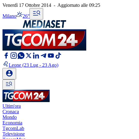
Venerdì 17 Ottobre 2014
-
Aggiornato alle
09:25
Milano
26°
Leone
(23 Lug - 23 Ago)
Ultim'ora
Cronaca
Mondo
Economia
TgcomLab
Televisione