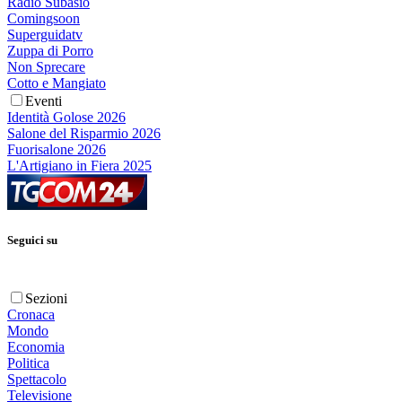
Radio Subasio
Comingsoon
Superguidatv
Zuppa di Porro
Non Sprecare
Cotto e Mangiato
Eventi
Identità Golose 2026
Salone del Risparmio 2026
Fuorisalone 2026
L'Artigiano in Fiera 2025
Seguici su
Sezioni
Cronaca
Mondo
Economia
Politica
Spettacolo
Televisione