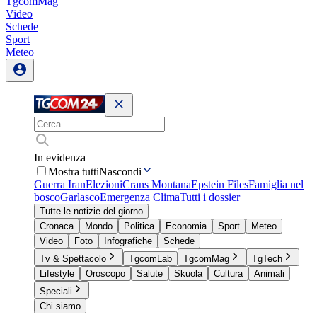
TgcomMag
Video
Schede
Sport
Meteo
In evidenza
Mostra tutti
Nascondi
Guerra Iran
Elezioni
Crans Montana
Epstein Files
Famiglia nel
bosco
Garlasco
Emergenza Clima
Tutti i dossier
Tutte le notizie del giorno
Cronaca
Mondo
Politica
Economia
Sport
Meteo
Video
Foto
Infografiche
Schede
Tv & Spettacolo
TgcomLab
TgcomMag
TgTech
Lifestyle
Oroscopo
Salute
Skuola
Cultura
Animali
Speciali
Chi siamo