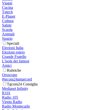
Viaggi
Cucina
Tgtech
E-Planet
Cultura
Salute
Scuola
Animali
Spazio
Speciali
Elezioni Italia
Elezioni estero
Grande Fratello
L'isola dei famosi
Amici
Rubriche
Oroscopo
#tgcom24amarcord
Tgcom24 Consiglia
Mediaset Infinity
R101
Radio 105
Virgin Radio
Radio Montecarlo