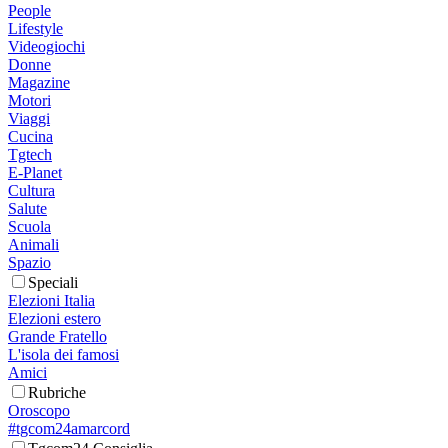
People
Lifestyle
Videogiochi
Donne
Magazine
Motori
Viaggi
Cucina
Tgtech
E-Planet
Cultura
Salute
Scuola
Animali
Spazio
Speciali
Elezioni Italia
Elezioni estero
Grande Fratello
L'isola dei famosi
Amici
Rubriche
Oroscopo
#tgcom24amarcord