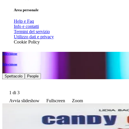
Area personale
Help e Faq
Info e contatti
Termini del servizio
Utilizzo dati e privacy
Cookie Policy
Televisione
Televisione
Spettacolo
People
1
di 3
Avvia slideshow
Fullscreen
Zoom