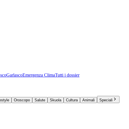
osco
Garlasco
Emergenza Clima
Tutti i dossier
estyle
Oroscopo
Salute
Skuola
Cultura
Animali
Speciali