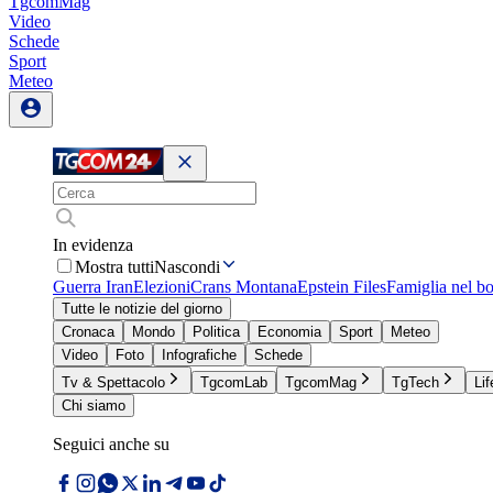
TgcomMag
Video
Schede
Sport
Meteo
In evidenza
Mostra tutti
Nascondi
Guerra Iran
Elezioni
Crans Montana
Epstein Files
Famiglia nel b
Tutte le notizie del giorno
Cronaca
Mondo
Politica
Economia
Sport
Meteo
Video
Foto
Infografiche
Schede
Tv & Spettacolo
TgcomLab
TgcomMag
TgTech
Lif
Chi siamo
Seguici anche su