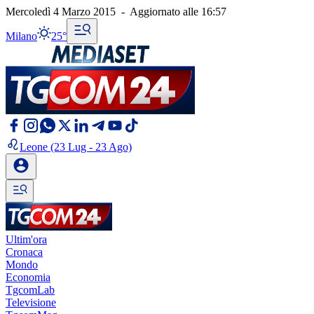
Mercoledì 4 Marzo 2015
-
Aggiornato alle
16:57
Milano
25°
Leone
(23 Lug - 23 Ago)
Ultim'ora
Cronaca
Mondo
Economia
TgcomLab
Televisione