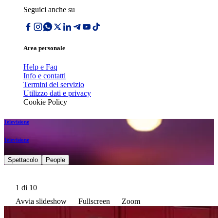
Seguici anche su
Area personale
Help e Faq
Info e contatti
Termini del servizio
Utilizzo dati e privacy
Cookie Policy
Televisione
Televisione
Spettacolo
People
1
di 10
Avvia slideshow
Fullscreen
Zoom