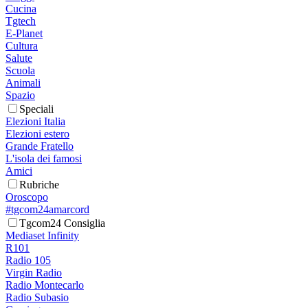
Cucina
Tgtech
E-Planet
Cultura
Salute
Scuola
Animali
Spazio
Speciali
Elezioni Italia
Elezioni estero
Grande Fratello
L'isola dei famosi
Amici
Rubriche
Oroscopo
#tgcom24amarcord
Tgcom24 Consiglia
Mediaset Infinity
R101
Radio 105
Virgin Radio
Radio Montecarlo
Radio Subasio