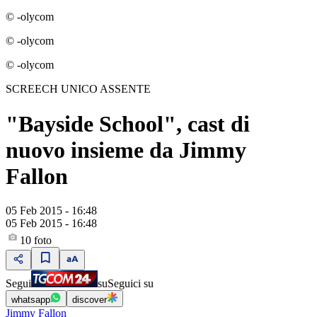
© -olycom
© -olycom
© -olycom
SCREECH UNICO ASSENTE
"Bayside School", cast di
nuovo insieme da Jimmy
Fallon
05 Feb 2015 - 16:48
05 Feb 2015 - 16:48
10
foto
Segui
su
Seguici su
whatsapp
discover
Jimmy Fallon