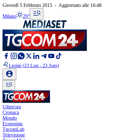
Giovedì 5 Febbraio 2015
-
Aggiornato alle
16:48
Milano
29°
Leone
(23 Lug - 23 Ago)
Ultim'ora
Cronaca
Mondo
Economia
TgcomLab
Televisione