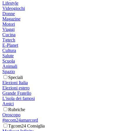
Lifestyle
Videogiochi
Donne
Magazine
Motori
Viaggi
Cucina
Tgtech
E-Planet
Cultura
Salute
Scuola
Animali
Spazio
Speciali
Elezioni Italia
Elezioni estero
Grande Fratello
L'isola dei famosi
Amici
Rubriche
Oroscopo
#tgcom24amarcord
Tgcom24 Consiglia