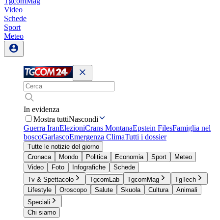
TgcomMag
Video
Schede
Sport
Meteo
In evidenza
Mostra tutti
Nascondi
Guerra Iran
Elezioni
Crans Montana
Epstein Files
Famiglia nel
bosco
Garlasco
Emergenza Clima
Tutti i dossier
Tutte le notizie del giorno
Cronaca
Mondo
Politica
Economia
Sport
Meteo
Video
Foto
Infografiche
Schede
Tv & Spettacolo
TgcomLab
TgcomMag
TgTech
Lifestyle
Oroscopo
Salute
Skuola
Cultura
Animali
Speciali
Chi siamo