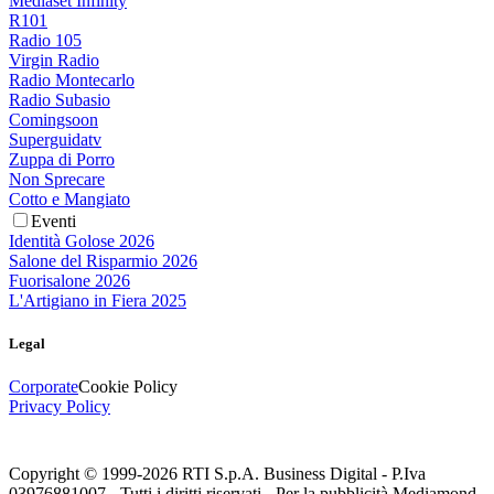
Mediaset Infinity
R101
Radio 105
Virgin Radio
Radio Montecarlo
Radio Subasio
Comingsoon
Superguidatv
Zuppa di Porro
Non Sprecare
Cotto e Mangiato
Eventi
Identità Golose 2026
Salone del Risparmio 2026
Fuorisalone 2026
L'Artigiano in Fiera 2025
Legal
Corporate
Cookie Policy
Privacy Policy
Copyright © 1999-
2026
RTI S.p.A. Business Digital - P.Iva
03976881007 - Tutti i diritti riservati - Per la pubblicità Mediamond