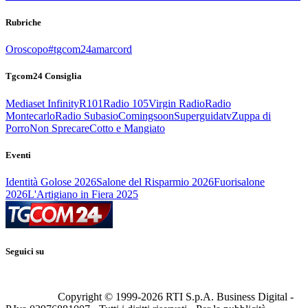
Rubriche
Oroscopo
#tgcom24amarcord
Tgcom24 Consiglia
Mediaset Infinity
R101
Radio 105
Virgin Radio
Radio
Montecarlo
Radio Subasio
Comingsoon
Superguidatv
Zuppa di
Porro
Non Sprecare
Cotto e Mangiato
Eventi
Identità Golose 2026
Salone del Risparmio 2026
Fuorisalone
2026
L'Artigiano in Fiera 2025
Seguici su
Copyright © 1999-
2026
RTI S.p.A. Business Digital -