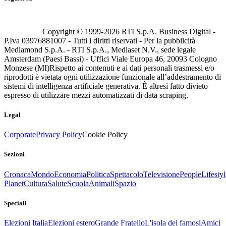
Copyright © 1999-
2026
RTI S.p.A. Business Digital -
P.Iva 03976881007 - Tutti i diritti riservati - Per la pubblicità
Mediamond S.p.A. - RTI S.p.A., Mediaset N.V., sede legale
Amsterdam (Paesi Bassi) - Uffici Viale Europa 46, 20093 Cologno
Monzese (MI)
Rispetto ai contenuti e ai dati personali trasmessi e/o
riprodotti è vietata ogni utilizzazione funzionale all’addestramento di
sistemi di intelligenza artificiale generativa. È altresì fatto divieto
espresso di utilizzare mezzi automatizzati di data scraping.
Legal
Corporate
Privacy Policy
Cookie Policy
Sezioni
Cronaca
Mondo
Economia
Politica
Spettacolo
Televisione
People
Lifestyl
Planet
Cultura
Salute
Scuola
Animali
Spazio
Speciali
Elezioni Italia
Elezioni estero
Grande Fratello
L'isola dei famosi
Amici