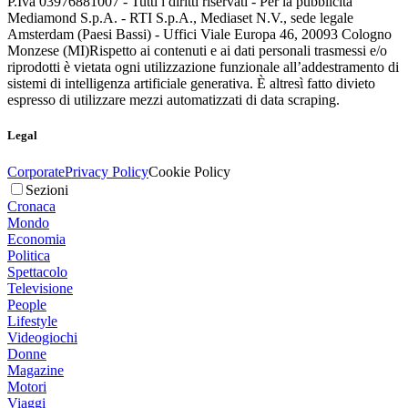
P.Iva 03976881007 - Tutti i diritti riservati - Per la pubblicità
Mediamond S.p.A. - RTI S.p.A., Mediaset N.V., sede legale
Amsterdam (Paesi Bassi) - Uffici Viale Europa 46, 20093 Cologno
Monzese (MI)
Rispetto ai contenuti e ai dati personali trasmessi e/o
riprodotti è vietata ogni utilizzazione funzionale all’addestramento di
sistemi di intelligenza artificiale generativa. È altresì fatto divieto
espresso di utilizzare mezzi automatizzati di data scraping.
Legal
Corporate
Privacy Policy
Cookie Policy
Sezioni
Cronaca
Mondo
Economia
Politica
Spettacolo
Televisione
People
Lifestyle
Videogiochi
Donne
Magazine
Motori
Viaggi