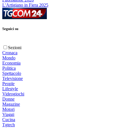
L'Artigiano in Fiera 2025
Seguici su
Sezioni
Cronaca
Mondo
Economia
Politica
Spettacolo
Televisione
People
Lifestyle
Videogiochi
Donne
Magazine
Motori
Viaggi
Cucina
Tgtech