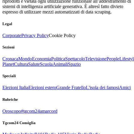
riprodotti è vietata ogni utilizzazione funzionale all’addestramento di
sistemi di intelligenza artificiale generativa. È altresì fatto divieto
espresso di utilizzare mezzi automatizzati di data scraping.
Legal
Corporate
Privacy Policy
Cookie Policy
Sezioni
Cronaca
Mondo
Economia
Politica
Spettacolo
Televisione
People
Lifestyl
Planet
Cultura
Salute
Scuola
Animali
Spazio
Speciali
Elezioni Italia
Elezioni estero
Grande Fratello
L'isola dei famosi
Amici
Rubriche
Oroscopo
#tgcom24amarcord
Tgcom24 Consiglia