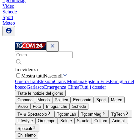
TgcomMag
Video
Schede
Sport
Meteo
In evidenza
Mostra tutti
Nascondi
Guerra Iran
Elezioni
Crans Montana
Epstein Files
Famiglia nel
bosco
Garlasco
Emergenza Clima
Tutti i dossier
Tutte le notizie del giorno
Cronaca
Mondo
Politica
Economia
Sport
Meteo
Video
Foto
Infografiche
Schede
Tv & Spettacolo
TgcomLab
TgcomMag
TgTech
Lifestyle
Oroscopo
Salute
Skuola
Cultura
Animali
Speciali
Chi siamo