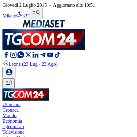
Giovedì 2 Luglio 2015
-
Aggiornato alle
10:51
Milano
33°
Leone
(23 Lug - 23 Ago)
Ultim'ora
Cronaca
Mondo
Economia
TgcomLab
Televisione