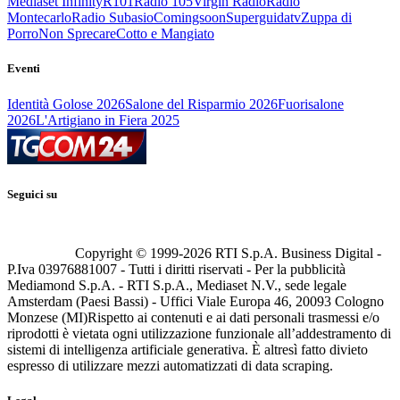
Mediaset Infinity
R101
Radio 105
Virgin Radio
Radio
Montecarlo
Radio Subasio
Comingsoon
Superguidatv
Zuppa di
Porro
Non Sprecare
Cotto e Mangiato
Eventi
Identità Golose 2026
Salone del Risparmio 2026
Fuorisalone
2026
L'Artigiano in Fiera 2025
Seguici su
Copyright © 1999-
2026
RTI S.p.A. Business Digital -
P.Iva 03976881007 - Tutti i diritti riservati - Per la pubblicità
Mediamond S.p.A. - RTI S.p.A., Mediaset N.V., sede legale
Amsterdam (Paesi Bassi) - Uffici Viale Europa 46, 20093 Cologno
Monzese (MI)
Rispetto ai contenuti e ai dati personali trasmessi e/o
riprodotti è vietata ogni utilizzazione funzionale all’addestramento di
sistemi di intelligenza artificiale generativa. È altresì fatto divieto
espresso di utilizzare mezzi automatizzati di data scraping.