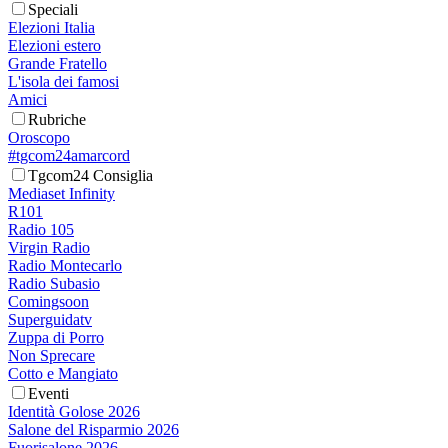
Speciali
Elezioni Italia
Elezioni estero
Grande Fratello
L'isola dei famosi
Amici
Rubriche
Oroscopo
#tgcom24amarcord
Tgcom24 Consiglia
Mediaset Infinity
R101
Radio 105
Virgin Radio
Radio Montecarlo
Radio Subasio
Comingsoon
Superguidatv
Zuppa di Porro
Non Sprecare
Cotto e Mangiato
Eventi
Identità Golose 2026
Salone del Risparmio 2026
Fuorisalone 2026