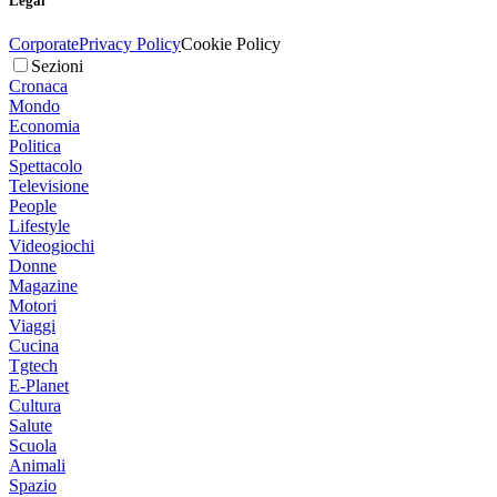
Legal
Corporate
Privacy Policy
Cookie Policy
Sezioni
Cronaca
Mondo
Economia
Politica
Spettacolo
Televisione
People
Lifestyle
Videogiochi
Donne
Magazine
Motori
Viaggi
Cucina
Tgtech
E-Planet
Cultura
Salute
Scuola
Animali
Spazio