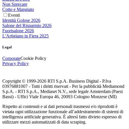
Non Sprecare
Cotto e Mangiato
Eventi
Identità Golose 2026
Salone del Risparmio 2026
Fuorisalone 2026
L'Artigiano in Fiera 2025
Legal
Corporate
Cookie Policy
Privacy Policy
Copyright © 1999-
2026
RTI S.p.A. Business Digital - P.Iva
03976881007 - Tutti i diritti riservati - Per la pubblicità Mediamond
S.p.A. - RTI S.p.A., Mediaset N.V., sede legale Amsterdam (Paesi
Bassi) - Uffici Viale Europa 46, 20093 Cologno Monzese (MI)
Rispetto ai contenuti e ai dati personali trasmessi e/o riprodotti è
vietata ogni utilizzazione funzionale all’addestramento di sistemi di
intelligenza artificiale generativa. È altresì fatto divieto espresso di
utilizzare mezzi automatizzati di data scraping.