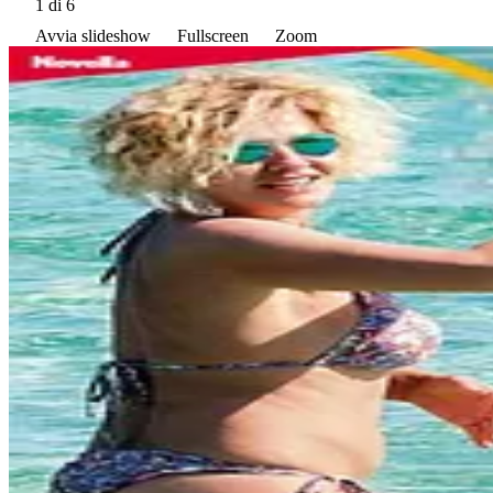
1
di 6
Avvia slideshow
Fullscreen
Zoom