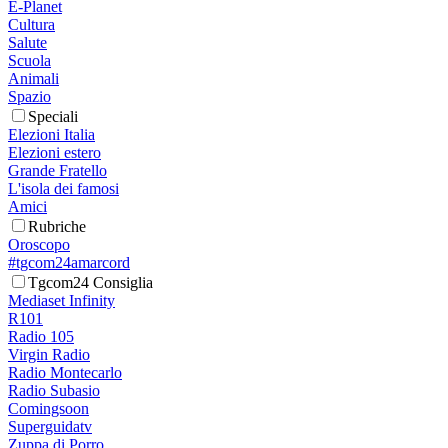
E-Planet
Cultura
Salute
Scuola
Animali
Spazio
Speciali
Elezioni Italia
Elezioni estero
Grande Fratello
L'isola dei famosi
Amici
Rubriche
Oroscopo
#tgcom24amarcord
Tgcom24 Consiglia
Mediaset Infinity
R101
Radio 105
Virgin Radio
Radio Montecarlo
Radio Subasio
Comingsoon
Superguidatv
Zuppa di Porro