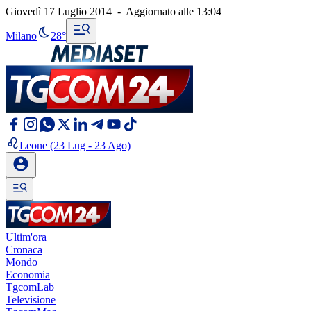
Giovedì 17 Luglio 2014
-
Aggiornato alle
13:04
Milano
28°
Leone
(23 Lug - 23 Ago)
Ultim'ora
Cronaca
Mondo
Economia
TgcomLab
Televisione