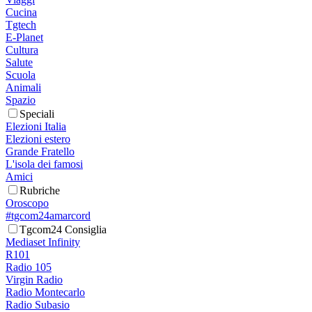
Cucina
Tgtech
E-Planet
Cultura
Salute
Scuola
Animali
Spazio
Speciali
Elezioni Italia
Elezioni estero
Grande Fratello
L'isola dei famosi
Amici
Rubriche
Oroscopo
#tgcom24amarcord
Tgcom24 Consiglia
Mediaset Infinity
R101
Radio 105
Virgin Radio
Radio Montecarlo
Radio Subasio