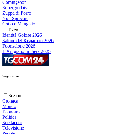
Comingsoon
Superguidatv
Zuppa di Porro
Non Sprecare
Cotto e Mangiato
Eventi
Identità Golose 2026
Salone del Risparmio 2026
Fuorisalone 2026
L'Artigiano in Fiera 2025
Seguici su
Sezioni
Cronaca
Mondo
Economia
Politica
Spettacolo
Televisione
People