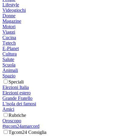
Lifestyle
Videogiochi
Donne
Magazine
Motori
Viaggi
Cucina
Tgtech
E-Planet
Cultura
Salute
Scuola
Animali
Spazio
Speciali
Elezioni Italia
Elezioni estero
Grande Fratello
L'isola dei famosi
Amici
Rubriche
Oroscopo
#tgcom24amarcord
Tgcom24 Consiglia