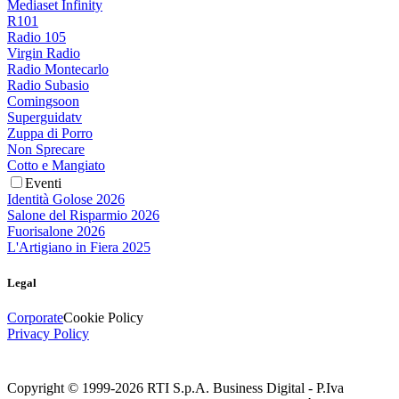
Mediaset Infinity
R101
Radio 105
Virgin Radio
Radio Montecarlo
Radio Subasio
Comingsoon
Superguidatv
Zuppa di Porro
Non Sprecare
Cotto e Mangiato
Eventi
Identità Golose 2026
Salone del Risparmio 2026
Fuorisalone 2026
L'Artigiano in Fiera 2025
Legal
Corporate
Cookie Policy
Privacy Policy
Copyright © 1999-
2026
RTI S.p.A. Business Digital - P.Iva