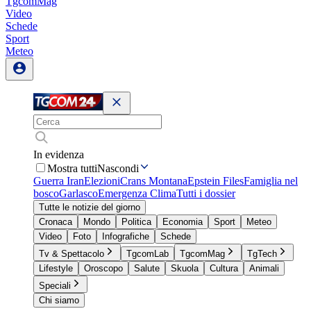
TgcomMag
Video
Schede
Sport
Meteo
In evidenza
Mostra tutti
Nascondi
Guerra Iran
Elezioni
Crans Montana
Epstein Files
Famiglia nel
bosco
Garlasco
Emergenza Clima
Tutti i dossier
Tutte le notizie del giorno
Cronaca
Mondo
Politica
Economia
Sport
Meteo
Video
Foto
Infografiche
Schede
Tv & Spettacolo
TgcomLab
TgcomMag
TgTech
Lifestyle
Oroscopo
Salute
Skuola
Cultura
Animali
Speciali
Chi siamo