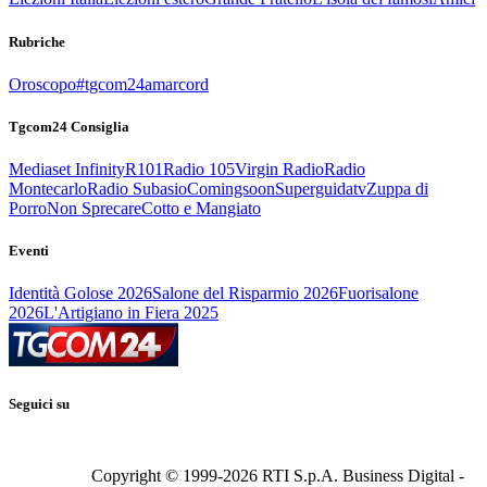
Rubriche
Oroscopo
#tgcom24amarcord
Tgcom24 Consiglia
Mediaset Infinity
R101
Radio 105
Virgin Radio
Radio
Montecarlo
Radio Subasio
Comingsoon
Superguidatv
Zuppa di
Porro
Non Sprecare
Cotto e Mangiato
Eventi
Identità Golose 2026
Salone del Risparmio 2026
Fuorisalone
2026
L'Artigiano in Fiera 2025
Seguici su
Copyright © 1999-
2026
RTI S.p.A. Business Digital -