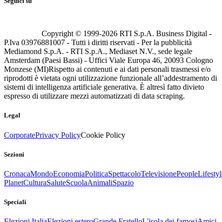
Seguici su
Copyright © 1999-
2026
RTI S.p.A. Business Digital -
P.Iva 03976881007 - Tutti i diritti riservati - Per la pubblicità
Mediamond S.p.A. - RTI S.p.A., Mediaset N.V., sede legale
Amsterdam (Paesi Bassi) - Uffici Viale Europa 46, 20093 Cologno
Monzese (MI)
Rispetto ai contenuti e ai dati personali trasmessi e/o
riprodotti è vietata ogni utilizzazione funzionale all’addestramento di
sistemi di intelligenza artificiale generativa. È altresì fatto divieto
espresso di utilizzare mezzi automatizzati di data scraping.
Legal
Corporate
Privacy Policy
Cookie Policy
Sezioni
Cronaca
Mondo
Economia
Politica
Spettacolo
Televisione
People
Lifestyl
Planet
Cultura
Salute
Scuola
Animali
Spazio
Speciali
Elezioni Italia
Elezioni estero
Grande Fratello
L'isola dei famosi
Amici