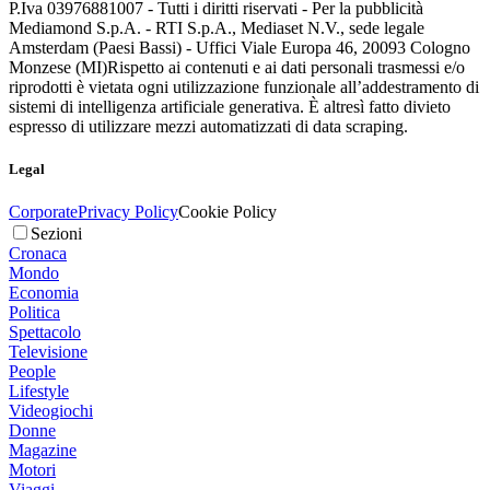
P.Iva 03976881007 - Tutti i diritti riservati - Per la pubblicità
Mediamond S.p.A. - RTI S.p.A., Mediaset N.V., sede legale
Amsterdam (Paesi Bassi) - Uffici Viale Europa 46, 20093 Cologno
Monzese (MI)
Rispetto ai contenuti e ai dati personali trasmessi e/o
riprodotti è vietata ogni utilizzazione funzionale all’addestramento di
sistemi di intelligenza artificiale generativa. È altresì fatto divieto
espresso di utilizzare mezzi automatizzati di data scraping.
Legal
Corporate
Privacy Policy
Cookie Policy
Sezioni
Cronaca
Mondo
Economia
Politica
Spettacolo
Televisione
People
Lifestyle
Videogiochi
Donne
Magazine
Motori
Viaggi