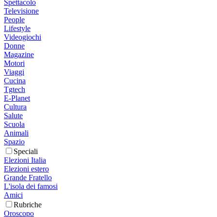
Spettacolo
Televisione
People
Lifestyle
Videogiochi
Donne
Magazine
Motori
Viaggi
Cucina
Tgtech
E-Planet
Cultura
Salute
Scuola
Animali
Spazio
Speciali
Elezioni Italia
Elezioni estero
Grande Fratello
L'isola dei famosi
Amici
Rubriche
Oroscopo