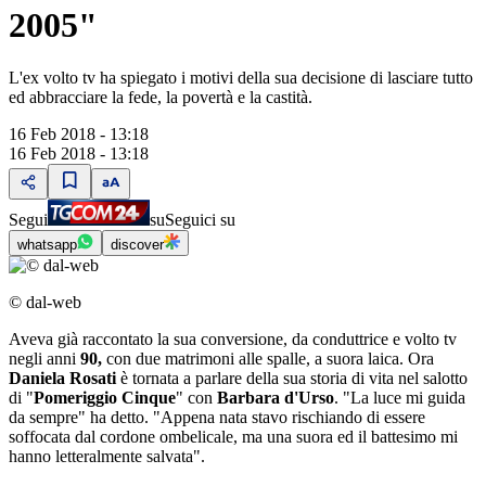
2005"
L'ex volto tv ha spiegato i motivi della sua decisione di lasciare tutto
ed abbracciare la fede, la povertà e la castità.
16 Feb 2018 - 13:18
16 Feb 2018 - 13:18
Segui
su
Seguici su
whatsapp
discover
© dal-web
Aveva già raccontato la sua conversione, da conduttrice e volto tv
negli anni
90,
con due matrimoni alle spalle, a suora laica. Ora
Daniela Rosati
è tornata a parlare della sua storia di vita nel salotto
di "
Pomeriggio Cinque
" con
Barbara d'Urso
. "La luce mi guida
da sempre" ha detto. "Appena nata stavo rischiando di essere
soffocata dal cordone ombelicale, ma una suora ed il battesimo mi
hanno letteralmente salvata".