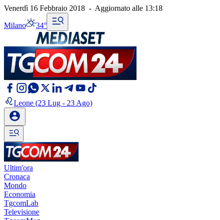
Venerdì 16 Febbraio 2018
-
Aggiornato alle
13:18
Milano
34°
Leone
(23 Lug - 23 Ago)
Ultim'ora
Cronaca
Mondo
Economia
TgcomLab
Televisione