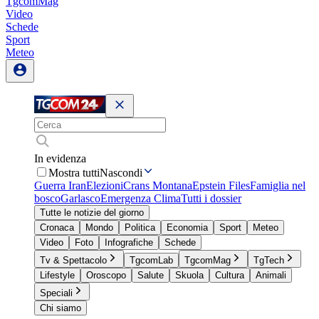
TgcomMag
Video
Schede
Sport
Meteo
In evidenza
Mostra tutti
Nascondi
Guerra Iran
Elezioni
Crans Montana
Epstein Files
Famiglia nel
bosco
Garlasco
Emergenza Clima
Tutti i dossier
Tutte le notizie del giorno
Cronaca
Mondo
Politica
Economia
Sport
Meteo
Video
Foto
Infografiche
Schede
Tv & Spettacolo
TgcomLab
TgcomMag
TgTech
Lifestyle
Oroscopo
Salute
Skuola
Cultura
Animali
Speciali
Chi siamo