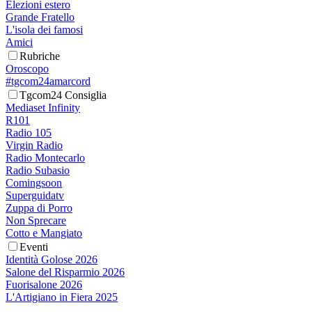
Elezioni estero
Grande Fratello
L'isola dei famosi
Amici
Rubriche
Oroscopo
#tgcom24amarcord
Tgcom24 Consiglia
Mediaset Infinity
R101
Radio 105
Virgin Radio
Radio Montecarlo
Radio Subasio
Comingsoon
Superguidatv
Zuppa di Porro
Non Sprecare
Cotto e Mangiato
Eventi
Identità Golose 2026
Salone del Risparmio 2026
Fuorisalone 2026
L'Artigiano in Fiera 2025