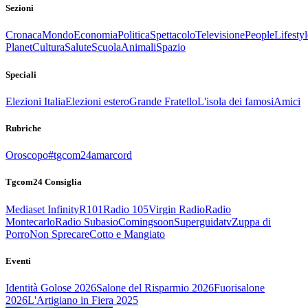
Sezioni
Cronaca
Mondo
Economia
Politica
Spettacolo
Televisione
People
Lifestyl
Planet
Cultura
Salute
Scuola
Animali
Spazio
Speciali
Elezioni Italia
Elezioni estero
Grande Fratello
L'isola dei famosi
Amici
Rubriche
Oroscopo
#tgcom24amarcord
Tgcom24 Consiglia
Mediaset Infinity
R101
Radio 105
Virgin Radio
Radio
Montecarlo
Radio Subasio
Comingsoon
Superguidatv
Zuppa di
Porro
Non Sprecare
Cotto e Mangiato
Eventi
Identità Golose 2026
Salone del Risparmio 2026
Fuorisalone
2026
L'Artigiano in Fiera 2025