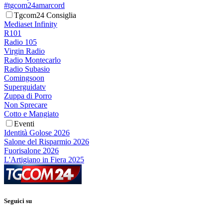
#tgcom24amarcord
Tgcom24 Consiglia
Mediaset Infinity
R101
Radio 105
Virgin Radio
Radio Montecarlo
Radio Subasio
Comingsoon
Superguidatv
Zuppa di Porro
Non Sprecare
Cotto e Mangiato
Eventi
Identità Golose 2026
Salone del Risparmio 2026
Fuorisalone 2026
L'Artigiano in Fiera 2025
Seguici su