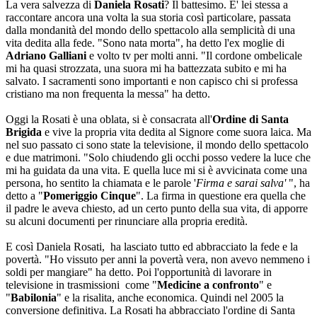
La vera salvezza di
Daniela Rosati
? Il battesimo. E' lei stessa a
raccontare ancora una volta la sua storia così particolare, passata
dalla mondanità del mondo dello spettacolo alla semplicità di una
vita dedita alla fede. "Sono nata morta", ha detto l'ex moglie di
Adriano Galliani
e volto tv per molti anni. "Il cordone ombelicale
mi ha quasi strozzata, una suora mi ha battezzata subito e mi ha
salvato. I sacramenti sono importanti e non capisco chi si professa
cristiano ma non frequenta la messa" ha detto.
Oggi la Rosati è una oblata, si è consacrata all'
Ordine di Santa
Brigida
e vive la propria vita dedita al Signore come suora laica. Ma
nel suo passato ci sono state la televisione, il mondo dello spettacolo
e due matrimoni. "Solo chiudendo gli occhi posso vedere la luce che
mi ha guidata da una vita. E quella luce mi si è avvicinata come una
persona, ho sentito la chiamata e le parole '
Firma e sarai salva'
", ha
detto a "
Pomeriggio Cinque
". La firma in questione era quella che
il padre le aveva chiesto, ad un certo punto della sua vita, di apporre
su alcuni documenti per rinunciare alla propria eredità.
E così Daniela Rosati, ha lasciato tutto ed abbracciato la fede e la
povertà. "Ho vissuto per anni la povertà vera, non avevo nemmeno i
soldi per mangiare" ha detto. Poi l'opportunità di lavorare in
televisione in trasmissioni come "
Medicine a confronto
" e
"
Babilonia
" e la risalita, anche economica
.
Quindi nel 2005 la
conversione definitiva. La Rosati ha abbracciato l'ordine di Santa