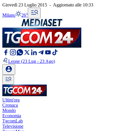
Giovedì 23 Luglio 2015
-
Aggiornato alle
10:33
Milano
26°
Leone
(23 Lug - 23 Ago)
Ultim'ora
Cronaca
Mondo
Economia
TgcomLab
Televisione