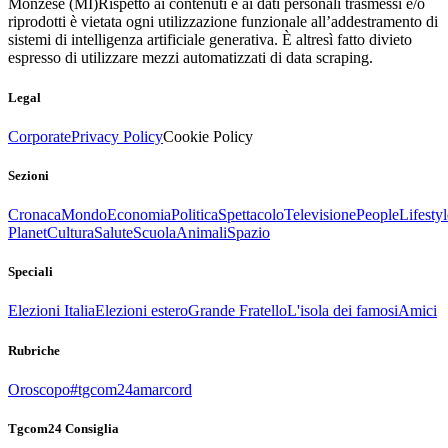
Monzese (MI)
Rispetto ai contenuti e ai dati personali trasmessi e/o
riprodotti è vietata ogni utilizzazione funzionale all’addestramento di
sistemi di intelligenza artificiale generativa. È altresì fatto divieto
espresso di utilizzare mezzi automatizzati di data scraping.
Legal
Corporate
Privacy Policy
Cookie Policy
Sezioni
Cronaca
Mondo
Economia
Politica
Spettacolo
Televisione
People
Lifestyl
Planet
Cultura
Salute
Scuola
Animali
Spazio
Speciali
Elezioni Italia
Elezioni estero
Grande Fratello
L'isola dei famosi
Amici
Rubriche
Oroscopo
#tgcom24amarcord
Tgcom24 Consiglia