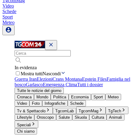
TgcomMag
Video
Schede
Sport
Meteo
In evidenza
Mostra tutti
Nascondi
Guerra Iran
Elezioni
Crans Montana
Epstein Files
Famiglia nel
bosco
Garlasco
Emergenza Clima
Tutti i dossier
Tutte le notizie del giorno
Cronaca
Mondo
Politica
Economia
Sport
Meteo
Video
Foto
Infografiche
Schede
Tv & Spettacolo
TgcomLab
TgcomMag
TgTech
Lifestyle
Oroscopo
Salute
Skuola
Cultura
Animali
Speciali
Chi siamo