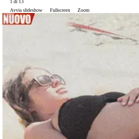
1
di 13
Avvia slideshow
Fullscreen
Zoom