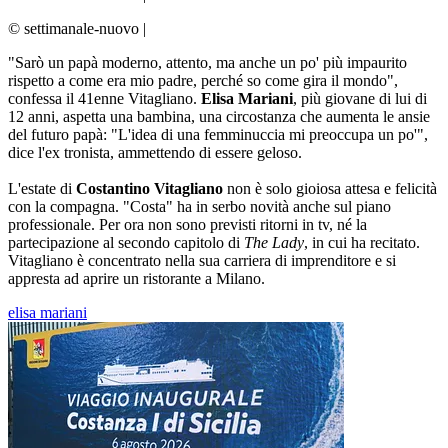
© settimanale-nuovo
|
"Sarò un papà moderno, attento, ma anche un po' più impaurito
rispetto a come era mio padre, perché so come gira il mondo",
confessa il 41enne Vitagliano.
Elisa Mariani
, più giovane di lui di
12 anni, aspetta una bambina, una circostanza che aumenta le ansie
del futuro papà: "L'idea di una femminuccia mi preoccupa un po'",
dice l'ex tronista, ammettendo di essere geloso.
L'estate di
Costantino Vitagliano
non è solo gioiosa attesa e felicità
con la compagna. "Costa" ha in serbo novità anche sul piano
professionale. Per ora non sono previsti ritorni in tv, né la
partecipazione al secondo capitolo di
The Lady
, in cui ha recitato.
Vitagliano è concentrato nella sua carriera di imprenditore e si
appresta ad aprire un ristorante a Milano.
elisa mariani