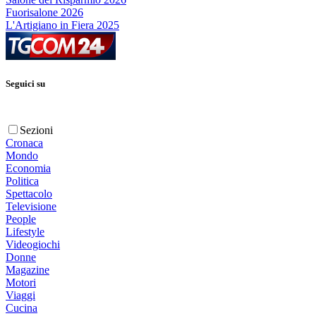
Fuorisalone 2026
L'Artigiano in Fiera 2025
Seguici su
Sezioni
Cronaca
Mondo
Economia
Politica
Spettacolo
Televisione
People
Lifestyle
Videogiochi
Donne
Magazine
Motori
Viaggi
Cucina