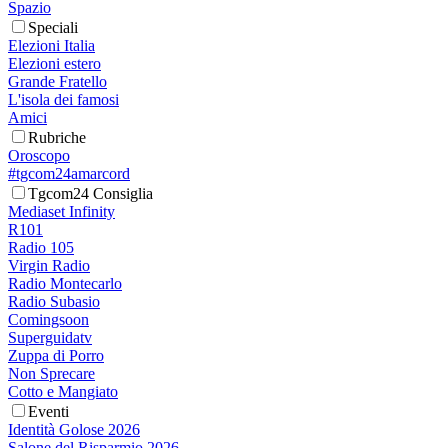
Spazio
Speciali
Elezioni Italia
Elezioni estero
Grande Fratello
L'isola dei famosi
Amici
Rubriche
Oroscopo
#tgcom24amarcord
Tgcom24 Consiglia
Mediaset Infinity
R101
Radio 105
Virgin Radio
Radio Montecarlo
Radio Subasio
Comingsoon
Superguidatv
Zuppa di Porro
Non Sprecare
Cotto e Mangiato
Eventi
Identità Golose 2026
Salone del Risparmio 2026