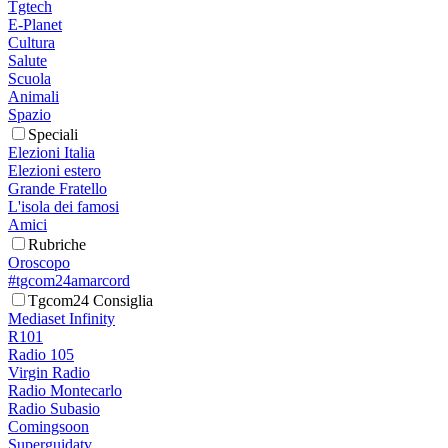
Tgtech
E-Planet
Cultura
Salute
Scuola
Animali
Spazio
Speciali
Elezioni Italia
Elezioni estero
Grande Fratello
L'isola dei famosi
Amici
Rubriche
Oroscopo
#tgcom24amarcord
Tgcom24 Consiglia
Mediaset Infinity
R101
Radio 105
Virgin Radio
Radio Montecarlo
Radio Subasio
Comingsoon
Superguidatv