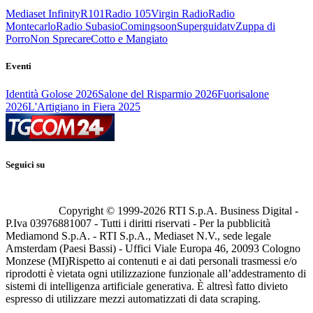
Mediaset Infinity
R101
Radio 105
Virgin Radio
Radio
Montecarlo
Radio Subasio
Comingsoon
Superguidatv
Zuppa di
Porro
Non Sprecare
Cotto e Mangiato
Eventi
Identità Golose 2026
Salone del Risparmio 2026
Fuorisalone
2026
L'Artigiano in Fiera 2025
Seguici su
Copyright © 1999-
2026
RTI S.p.A. Business Digital -
P.Iva 03976881007 - Tutti i diritti riservati - Per la pubblicità
Mediamond S.p.A. - RTI S.p.A., Mediaset N.V., sede legale
Amsterdam (Paesi Bassi) - Uffici Viale Europa 46, 20093 Cologno
Monzese (MI)
Rispetto ai contenuti e ai dati personali trasmessi e/o
riprodotti è vietata ogni utilizzazione funzionale all’addestramento di
sistemi di intelligenza artificiale generativa. È altresì fatto divieto
espresso di utilizzare mezzi automatizzati di data scraping.