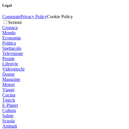
Legal
Corporate
Privacy Policy
Cookie Policy
Sezioni
Cronaca
Mondo
Economia
Politica
Spettacolo
Televisione
People
Lifestyle
Videogiochi
Donne
Magazine
Motori
Viaggi
Cucina
Tgtech
E-Planet
Cultura
Salute
Scuola
Animali