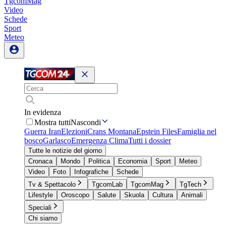
TgcomMag
Video
Schede
Sport
Meteo
In evidenza
Mostra tutti
Nascondi
Guerra Iran
Elezioni
Crans Montana
Epstein Files
Famiglia nel
bosco
Garlasco
Emergenza Clima
Tutti i dossier
Tutte le notizie del giorno
Cronaca
Mondo
Politica
Economia
Sport
Meteo
Video
Foto
Infografiche
Schede
Tv & Spettacolo
TgcomLab
TgcomMag
TgTech
Lifestyle
Oroscopo
Salute
Skuola
Cultura
Animali
Speciali
Chi siamo