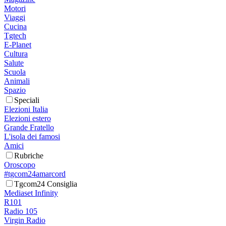
Motori
Viaggi
Cucina
Tgtech
E-Planet
Cultura
Salute
Scuola
Animali
Spazio
Speciali
Elezioni Italia
Elezioni estero
Grande Fratello
L'isola dei famosi
Amici
Rubriche
Oroscopo
#tgcom24amarcord
Tgcom24 Consiglia
Mediaset Infinity
R101
Radio 105
Virgin Radio