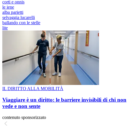
corti e onnis
le iene
alba parietti
selvaggia lucarelli
ballando con le stelle
lite
IL DIRITTO ALLA MOBILITÀ
Viaggiare è un diritto: le barriere invisibili di chi non
vede e non sente
contenuto sponsorizzato