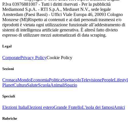
P.Iva 03976881007 - Tutti i diritti riservati - Per la pubblicità
Mediamond S.p.A. - RTI S.p.A., Mediaset N.V., sede legale
Amsterdam (Paesi Bassi) - Uffici Viale Europa 46, 20093 Cologno
Monzese (MI)
Rispetto ai contenuti e ai dati personali trasmessi e/o
riprodotti è vietata ogni utilizzazione funzionale all’addestramento di
sistemi di intelligenza artificiale generativa. È altresì fatto divieto
espresso di utilizzare mezzi automatizzati di data scraping.
Legal
Corporate
Privacy Policy
Cookie Policy
Sezioni
Cronaca
Mondo
Economia
Politica
Spettacolo
Televisione
People
Lifestyl
Planet
Cultura
Salute
Scuola
Animali
Spazio
Speciali
Elezioni Italia
Elezioni estero
Grande Fratello
L'isola dei famosi
Amici
Rubriche