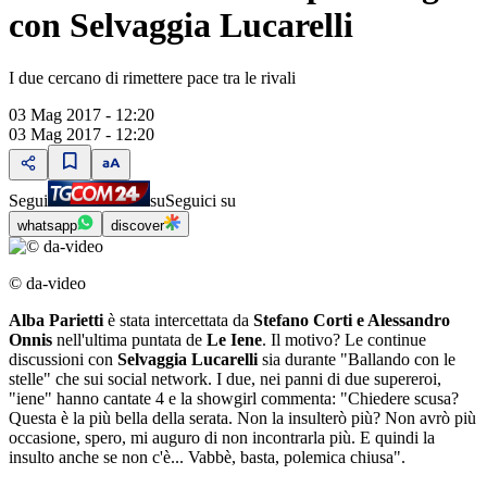
con Selvaggia Lucarelli
I due cercano di rimettere pace tra le rivali
03 Mag 2017 - 12:20
03 Mag 2017 - 12:20
Segui
su
Seguici su
whatsapp
discover
© da-video
Alba Parietti
è stata intercettata da
Stefano Corti e Alessandro
Onnis
nell'ultima puntata de
Le Iene
. Il motivo? Le continue
discussioni con
Selvaggia Lucarelli
sia durante "Ballando con le
stelle" che sui social network. I due, nei panni di due supereroi,
"iene" hanno cantate 4 e la showgirl commenta: "Chiedere scusa?
Questa è la più bella della serata. Non la insulterò più? Non avrò più
occasione, spero, mi auguro di non incontrarla più. E quindi la
insulto anche se non c'è... Vabbè, basta, polemica chiusa".