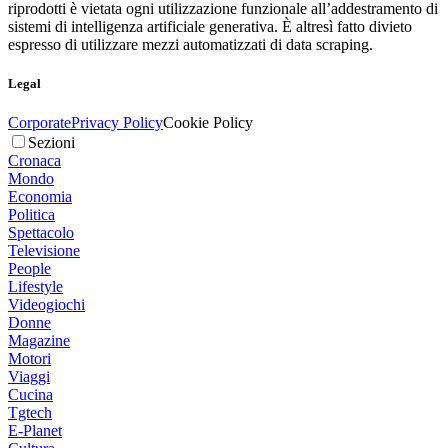
riprodotti è vietata ogni utilizzazione funzionale all’addestramento di
sistemi di intelligenza artificiale generativa. È altresì fatto divieto
espresso di utilizzare mezzi automatizzati di data scraping.
Legal
Corporate
Privacy Policy
Cookie Policy
Sezioni
Cronaca
Mondo
Economia
Politica
Spettacolo
Televisione
People
Lifestyle
Videogiochi
Donne
Magazine
Motori
Viaggi
Cucina
Tgtech
E-Planet