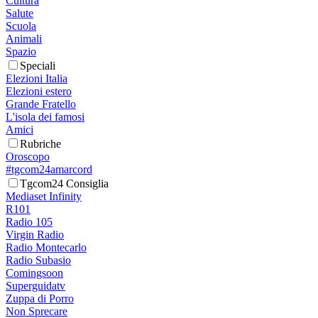
Cultura
Salute
Scuola
Animali
Spazio
Speciali
Elezioni Italia
Elezioni estero
Grande Fratello
L'isola dei famosi
Amici
Rubriche
Oroscopo
#tgcom24amarcord
Tgcom24 Consiglia
Mediaset Infinity
R101
Radio 105
Virgin Radio
Radio Montecarlo
Radio Subasio
Comingsoon
Superguidatv
Zuppa di Porro
Non Sprecare