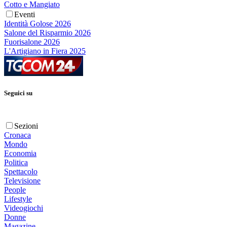
Cotto e Mangiato
Eventi
Identità Golose 2026
Salone del Risparmio 2026
Fuorisalone 2026
L'Artigiano in Fiera 2025
Seguici su
Sezioni
Cronaca
Mondo
Economia
Politica
Spettacolo
Televisione
People
Lifestyle
Videogiochi
Donne
Magazine