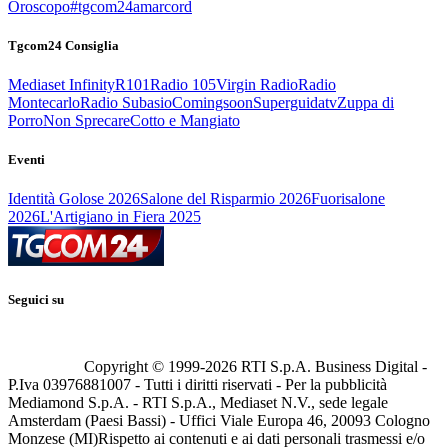
Oroscopo
#tgcom24amarcord
Tgcom24 Consiglia
Mediaset Infinity
R101
Radio 105
Virgin Radio
Radio
Montecarlo
Radio Subasio
Comingsoon
Superguidatv
Zuppa di
Porro
Non Sprecare
Cotto e Mangiato
Eventi
Identità Golose 2026
Salone del Risparmio 2026
Fuorisalone
2026
L'Artigiano in Fiera 2025
Seguici su
Copyright © 1999-
2026
RTI S.p.A. Business Digital -
P.Iva 03976881007 - Tutti i diritti riservati - Per la pubblicità
Mediamond S.p.A. - RTI S.p.A., Mediaset N.V., sede legale
Amsterdam (Paesi Bassi) - Uffici Viale Europa 46, 20093 Cologno
Monzese (MI)
Rispetto ai contenuti e ai dati personali trasmessi e/o