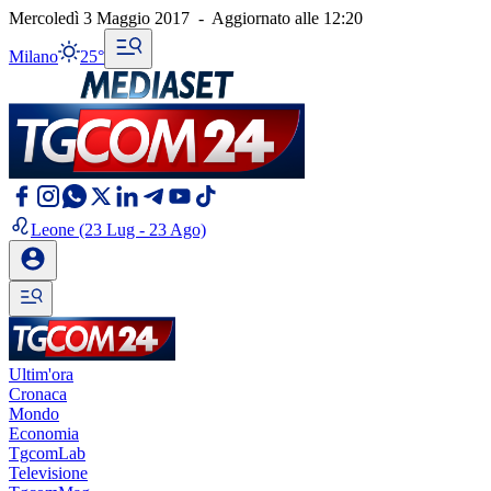
Mercoledì 3 Maggio 2017
-
Aggiornato alle
12:20
Milano
25°
Leone
(23 Lug - 23 Ago)
Ultim'ora
Cronaca
Mondo
Economia
TgcomLab
Televisione