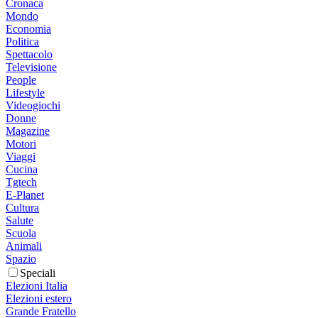
Cronaca
Mondo
Economia
Politica
Spettacolo
Televisione
People
Lifestyle
Videogiochi
Donne
Magazine
Motori
Viaggi
Cucina
Tgtech
E-Planet
Cultura
Salute
Scuola
Animali
Spazio
Speciali
Elezioni Italia
Elezioni estero
Grande Fratello