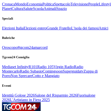
Cronaca
Mondo
Economia
Politica
Spettacolo
Televisione
People
Lifestyl
Planet
Cultura
Salute
Scuola
Animali
Spazio
Speciali
Elezioni Italia
Elezioni estero
Grande Fratello
L'isola dei famosi
Amici
Rubriche
Oroscopo
#tgcom24amarcord
Tgcom24 Consiglia
Mediaset Infinity
R101
Radio 105
Virgin Radio
Radio
Montecarlo
Radio Subasio
Comingsoon
Superguidatv
Zuppa di
Porro
Non Sprecare
Cotto e Mangiato
Eventi
Identità Golose 2026
Salone del Risparmio 2026
Fuorisalone
2026
L'Artigiano in Fiera 2025