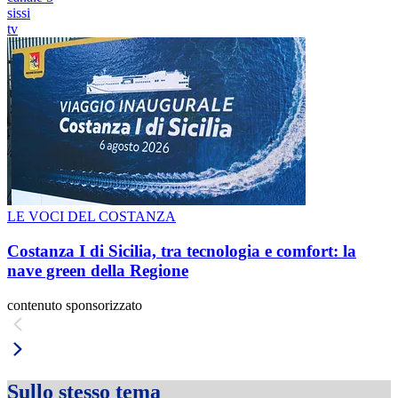
sissi
tv
LE VOCI DEL COSTANZA
Costanza I di Sicilia, tra tecnologia e comfort: la
nave green della Regione
contenuto sponsorizzato
Sullo stesso tema