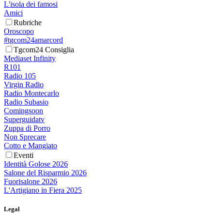
L'isola dei famosi
Amici
Rubriche
Oroscopo
#tgcom24amarcord
Tgcom24 Consiglia
Mediaset Infinity
R101
Radio 105
Virgin Radio
Radio Montecarlo
Radio Subasio
Comingsoon
Superguidatv
Zuppa di Porro
Non Sprecare
Cotto e Mangiato
Eventi
Identità Golose 2026
Salone del Risparmio 2026
Fuorisalone 2026
L'Artigiano in Fiera 2025
Legal