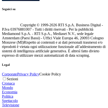
Seguici su
Copyright © 1999-
2026
RTI S.p.A. Business Digital -
P.Iva 03976881007 - Tutti i diritti riservati - Per la pubblicità
Mediamond S.p.A. - RTI S.p.A., Mediaset N.V., sede legale
Amsterdam (Paesi Bassi) - Uffici Viale Europa 46, 20093 Cologno
Monzese (MI)
Rispetto ai contenuti e ai dati personali trasmessi e/o
riprodotti è vietata ogni utilizzazione funzionale all’addestramento di
sistemi di intelligenza artificiale generativa. È altresì fatto divieto
espresso di utilizzare mezzi automatizzati di data scraping.
Legal
Corporate
Privacy Policy
Cookie Policy
Sezioni
Cronaca
Mondo
Economia
Politica
Spettacolo
Televisione