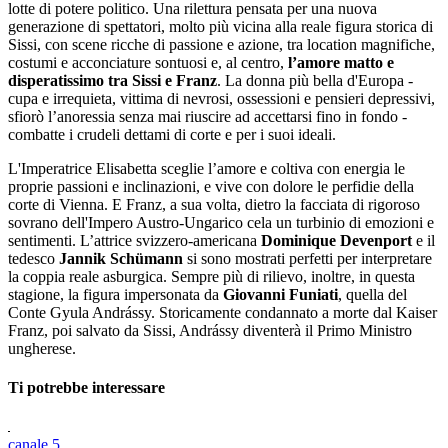
lotte di potere politico. Una rilettura pensata per una nuova
generazione di spettatori, molto più vicina alla reale figura storica di
Sissi, con scene ricche di passione e azione, tra location magnifiche,
costumi e acconciature sontuosi e, al centro,
l’amore matto e
disperatissimo tra Sissi e Franz
. La donna più bella d'Europa -
cupa e irrequieta, vittima di nevrosi, ossessioni e pensieri depressivi,
sfiorò l’anoressia senza mai riuscire ad accettarsi fino in fondo -
combatte i crudeli dettami di corte e per i suoi ideali.
L'Imperatrice Elisabetta sceglie l’amore e coltiva con energia le
proprie passioni e inclinazioni, e vive con dolore le perfidie della
corte di Vienna. E Franz, a sua volta, dietro la facciata di rigoroso
sovrano dell'Impero Austro-Ungarico cela un turbinio di emozioni e
sentimenti. L’attrice svizzero-americana
Dominique Devenport
e il
tedesco
Jannik Schümann
si sono mostrati perfetti per interpretare
la coppia reale asburgica. Sempre più di rilievo, inoltre, in questa
stagione, la figura impersonata da
Giovanni Funiati
, quella del
Conte Gyula Andrássy. Storicamente condannato a morte dal Kaiser
Franz, poi salvato da Sissi, Andrássy diventerà il Primo Ministro
ungherese.
Ti potrebbe interessare
canale 5