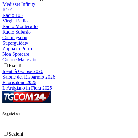
Mediaset Infinity
R101
Radio 105
Virgin Radio
Radio Montecarlo
Radio Subasio
Comingsoon
Superguidatv
Zuppa di Porro
Non Sprecare
Cotto e Mangiato
Eventi
Identità Golose 2026
Salone del Risparmio 2026
Fuorisalone 2026
L'Artigiano in Fiera 2025
Seguici su
Sezioni