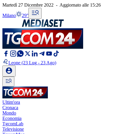
Martedì 27 Dicembre 2022
-
Aggiornato alle
15:26
Milano
29°
Leone
(23 Lug - 23 Ago)
Ultim'ora
Cronaca
Mondo
Economia
TgcomLab
Televisione