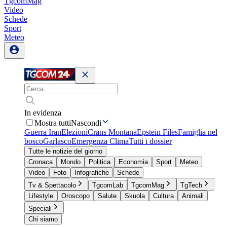
TgcomMag
Video
Schede
Sport
Meteo
In evidenza
Mostra tutti
Nascondi
Guerra Iran
Elezioni
Crans Montana
Epstein Files
Famiglia nel
bosco
Garlasco
Emergenza Clima
Tutti i dossier
Tutte le notizie del giorno
Cronaca
Mondo
Politica
Economia
Sport
Meteo
Video
Foto
Infografiche
Schede
Tv & Spettacolo
TgcomLab
TgcomMag
TgTech
Lifestyle
Oroscopo
Salute
Skuola
Cultura
Animali
Speciali
Chi siamo