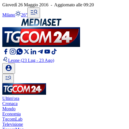
Giovedì 26 Maggio 2016
-
Aggiornato alle
09:20
Milano
26°
Leone
(23 Lug - 23 Ago)
Ultim'ora
Cronaca
Mondo
Economia
TgcomLab
Televisione