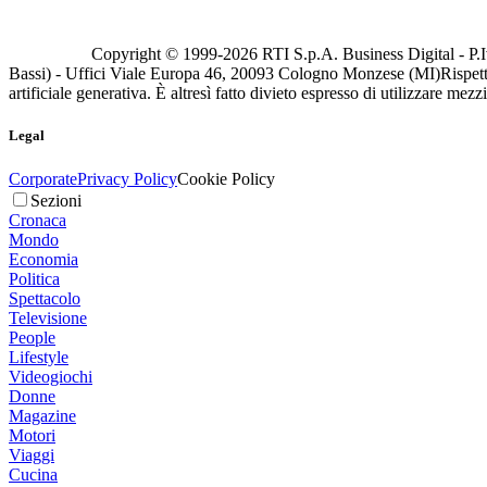
Copyright © 1999-
2026
RTI S.p.A. Business Digital - P.I
Bassi) - Uffici Viale Europa 46, 20093 Cologno Monzese (MI)
Rispett
artificiale generativa. È altresì fatto divieto espresso di utilizzare mez
Legal
Corporate
Privacy Policy
Cookie Policy
Sezioni
Cronaca
Mondo
Economia
Politica
Spettacolo
Televisione
People
Lifestyle
Videogiochi
Donne
Magazine
Motori
Viaggi
Cucina