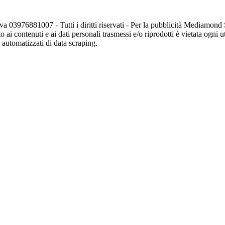
va 03976881007 - Tutti i diritti riservati - Per la pubblicità Mediamon
o ai contenuti e ai dati personali trasmessi e/o riprodotti è vietata ogni 
zi automatizzati di data scraping.