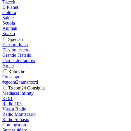
Tgtech
E-Planet
Cultura
Salute
Scuola
Animali
Spazio
Speciali
Elezioni Italia
Elezioni estero
Grande Fratello
L'isola dei famosi
Amici
Rubriche
Oroscopo
#tgcom24amarcord
Tgcom24 Consiglia
Mediaset Infinity
R101
Radio 105
Virgin Radio
Radio Montecarlo
Radio Subasio
Comingsoon
Superguidatv