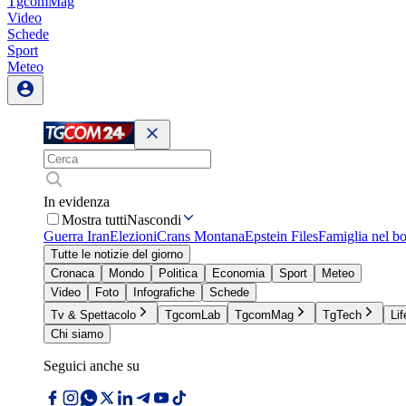
TgcomMag
Video
Schede
Sport
Meteo
In evidenza
Mostra tutti
Nascondi
Guerra Iran
Elezioni
Crans Montana
Epstein Files
Famiglia nel b
Tutte le notizie del giorno
Cronaca
Mondo
Politica
Economia
Sport
Meteo
Video
Foto
Infografiche
Schede
Tv & Spettacolo
TgcomLab
TgcomMag
TgTech
Lif
Chi siamo
Seguici anche su