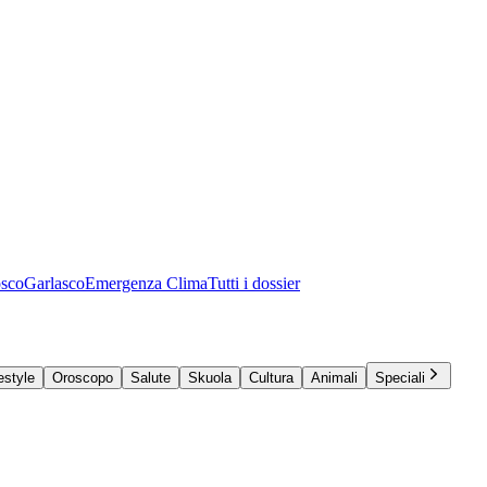
osco
Garlasco
Emergenza Clima
Tutti i dossier
estyle
Oroscopo
Salute
Skuola
Cultura
Animali
Speciali