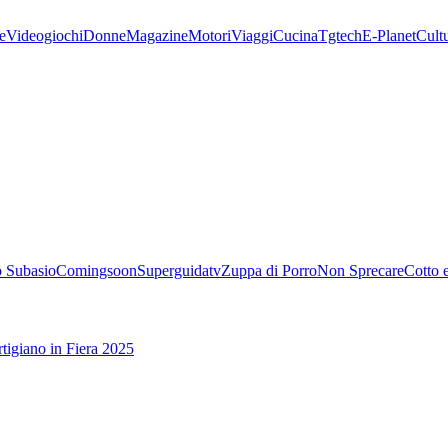
e
Videogiochi
Donne
Magazine
Motori
Viaggi
Cucina
Tgtech
E-Planet
Cult
 Subasio
Comingsoon
Superguidatv
Zuppa di Porro
Non Sprecare
Cotto 
tigiano in Fiera 2025