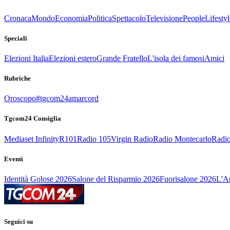
Cronaca
Mondo
Economia
Politica
Spettacolo
Televisione
People
Lifestyl
Speciali
Elezioni Italia
Elezioni estero
Grande Fratello
L'isola dei famosi
Amici
Rubriche
Oroscopo
#tgcom24amarcord
Tgcom24 Consiglia
Mediaset Infinity
R101
Radio 105
Virgin Radio
Radio Montecarlo
Radio
Eventi
Identità Golose 2026
Salone del Risparmio 2026
Fuorisalone 2026
L'Ar
Seguici su