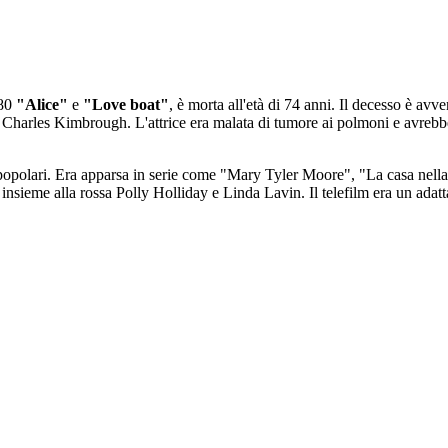
 80
"Alice"
e
"Love boat"
, è morta all'età di 74 anni. Il decesso è avv
ito Charles Kimbrough. L'attrice era malata di tumore ai polmoni e avrebb
 popolari. Era apparsa in serie come "Mary Tyler Moore", "La casa nella p
a insieme alla rossa Polly Holliday e Linda Lavin. Il telefilm era un ad