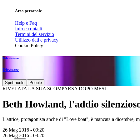
Area personale
Help e Faq
Info e contatti
Termini del servizio
Utilizzo dati e privacy
Cookie Policy
Televisione
Televisione
Spettacolo
People
RIVELATA LA SUA SCOMPARSA DOPO MESI
Beth Howland, l'addio silenzioso 
L'attrice, protagonista anche di "Love boat", è mancata a dicembre, ma s
26 Mag 2016 - 09:20
26 Mag 2016 - 09:20