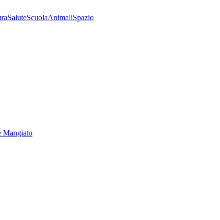
ura
Salute
Scuola
Animali
Spazio
e Mangiato