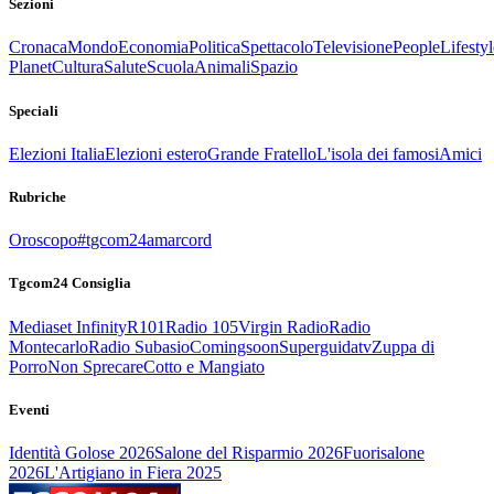
Sezioni
Cronaca
Mondo
Economia
Politica
Spettacolo
Televisione
People
Lifestyl
Planet
Cultura
Salute
Scuola
Animali
Spazio
Speciali
Elezioni Italia
Elezioni estero
Grande Fratello
L'isola dei famosi
Amici
Rubriche
Oroscopo
#tgcom24amarcord
Tgcom24 Consiglia
Mediaset Infinity
R101
Radio 105
Virgin Radio
Radio
Montecarlo
Radio Subasio
Comingsoon
Superguidatv
Zuppa di
Porro
Non Sprecare
Cotto e Mangiato
Eventi
Identità Golose 2026
Salone del Risparmio 2026
Fuorisalone
2026
L'Artigiano in Fiera 2025