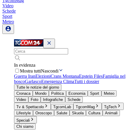
TgcomMag
Video
Schede
Sport
Meteo
In evidenza
Mostra tutti
Nascondi
Guerra Iran
Elezioni
Crans Montana
Epstein Files
Famiglia nel
bosco
Garlasco
Emergenza Clima
Tutti i dossier
Tutte le notizie del giorno
Cronaca
Mondo
Politica
Economia
Sport
Meteo
Video
Foto
Infografiche
Schede
Tv & Spettacolo
TgcomLab
TgcomMag
TgTech
Lifestyle
Oroscopo
Salute
Skuola
Cultura
Animali
Speciali
Chi siamo