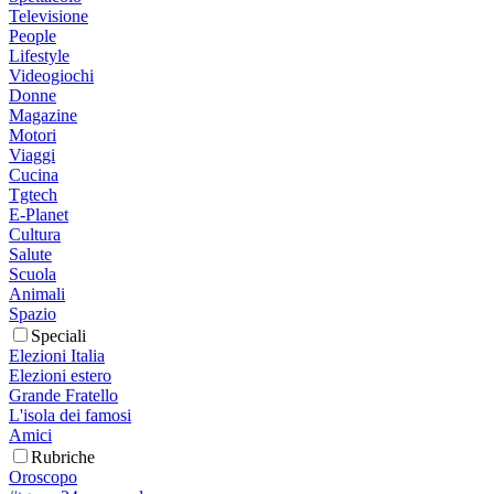
Televisione
People
Lifestyle
Videogiochi
Donne
Magazine
Motori
Viaggi
Cucina
Tgtech
E-Planet
Cultura
Salute
Scuola
Animali
Spazio
Speciali
Elezioni Italia
Elezioni estero
Grande Fratello
L'isola dei famosi
Amici
Rubriche
Oroscopo