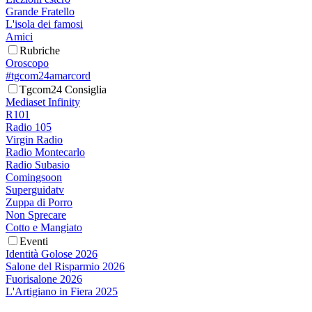
Grande Fratello
L'isola dei famosi
Amici
Rubriche
Oroscopo
#tgcom24amarcord
Tgcom24 Consiglia
Mediaset Infinity
R101
Radio 105
Virgin Radio
Radio Montecarlo
Radio Subasio
Comingsoon
Superguidatv
Zuppa di Porro
Non Sprecare
Cotto e Mangiato
Eventi
Identità Golose 2026
Salone del Risparmio 2026
Fuorisalone 2026
L'Artigiano in Fiera 2025