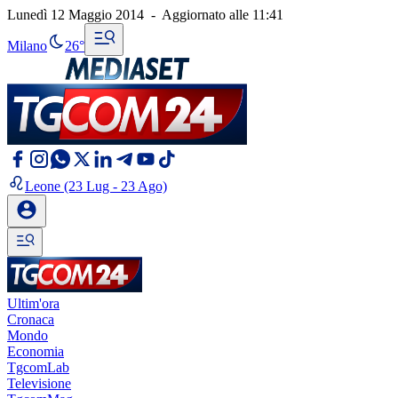
Lunedì 12 Maggio 2014
-
Aggiornato alle
11:41
Milano
26°
Leone
(23 Lug - 23 Ago)
Ultim'ora
Cronaca
Mondo
Economia
TgcomLab
Televisione