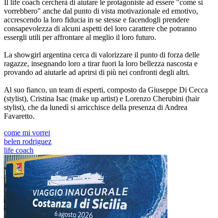
Il life coach cercherà di aiutare le protagoniste ad essere "come si
vorrebbero" anche dal punto di vista motivazionale ed emotivo,
accrescendo la loro fiducia in se stesse e facendogli prendere
consapevolezza di alcuni aspetti del loro carattere che potranno
essergli utili per affrontare al meglio il loro futuro.
La showgirl argentina cerca di valorizzare il punto di forza delle
ragazze, insegnando loro a tirar fuori la loro bellezza nascosta e
provando ad aiutarle ad aprirsi di più nei confronti degli altri.
Al suo fianco, un team di esperti, composto da Giuseppe Di Cecca
(stylist), Cristina Isac (make up artist) e Lorenzo Cherubini (hair
stylist), che da lunedì si arricchisce della presenza di Andrea
Favaretto.
come mi vorrei
belen rodriguez
life coach