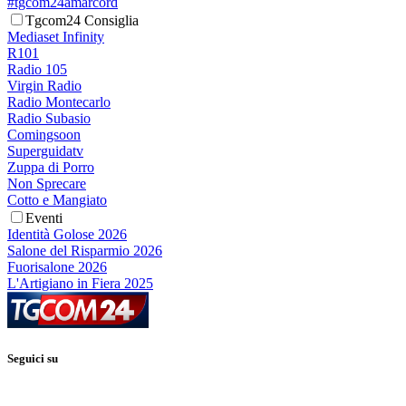
#tgcom24amarcord
Tgcom24 Consiglia
Mediaset Infinity
R101
Radio 105
Virgin Radio
Radio Montecarlo
Radio Subasio
Comingsoon
Superguidatv
Zuppa di Porro
Non Sprecare
Cotto e Mangiato
Eventi
Identità Golose 2026
Salone del Risparmio 2026
Fuorisalone 2026
L'Artigiano in Fiera 2025
Seguici su