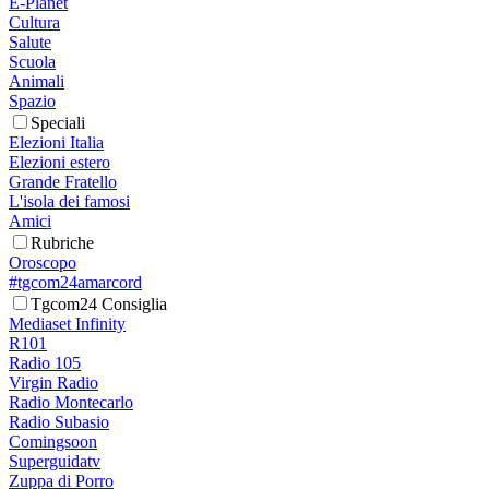
E-Planet
Cultura
Salute
Scuola
Animali
Spazio
Speciali
Elezioni Italia
Elezioni estero
Grande Fratello
L'isola dei famosi
Amici
Rubriche
Oroscopo
#tgcom24amarcord
Tgcom24 Consiglia
Mediaset Infinity
R101
Radio 105
Virgin Radio
Radio Montecarlo
Radio Subasio
Comingsoon
Superguidatv
Zuppa di Porro