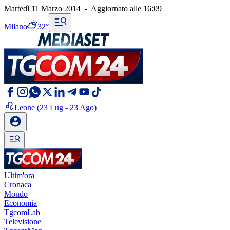
Martedì 11 Marzo 2014
-
Aggiornato alle
16:09
Milano
32°
Leone
(23 Lug - 23 Ago)
Ultim'ora
Cronaca
Mondo
Economia
TgcomLab
Televisione