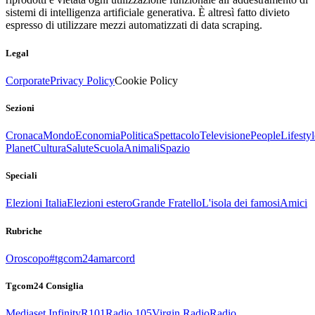
sistemi di intelligenza artificiale generativa. È altresì fatto divieto
espresso di utilizzare mezzi automatizzati di data scraping.
Legal
Corporate
Privacy Policy
Cookie Policy
Sezioni
Cronaca
Mondo
Economia
Politica
Spettacolo
Televisione
People
Lifestyl
Planet
Cultura
Salute
Scuola
Animali
Spazio
Speciali
Elezioni Italia
Elezioni estero
Grande Fratello
L'isola dei famosi
Amici
Rubriche
Oroscopo
#tgcom24amarcord
Tgcom24 Consiglia
Mediaset Infinity
R101
Radio 105
Virgin Radio
Radio