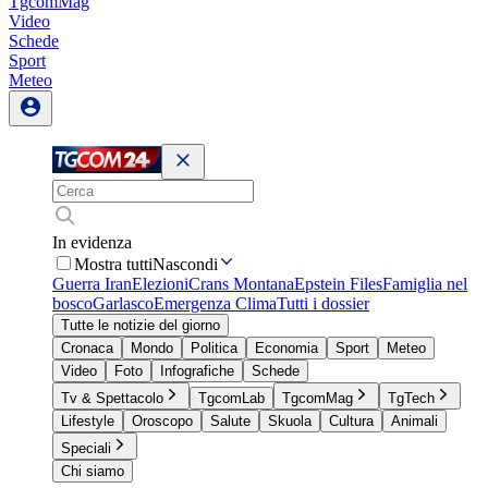
TgcomMag
Video
Schede
Sport
Meteo
In evidenza
Mostra tutti
Nascondi
Guerra Iran
Elezioni
Crans Montana
Epstein Files
Famiglia nel
bosco
Garlasco
Emergenza Clima
Tutti i dossier
Tutte le notizie del giorno
Cronaca
Mondo
Politica
Economia
Sport
Meteo
Video
Foto
Infografiche
Schede
Tv & Spettacolo
TgcomLab
TgcomMag
TgTech
Lifestyle
Oroscopo
Salute
Skuola
Cultura
Animali
Speciali
Chi siamo