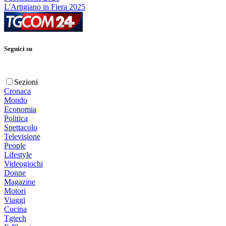
L'Artigiano in Fiera 2025
Seguici su
Sezioni
Cronaca
Mondo
Economia
Politica
Spettacolo
Televisione
People
Lifestyle
Videogiochi
Donne
Magazine
Motori
Viaggi
Cucina
Tgtech