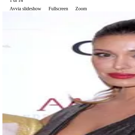
1
di 14
Avvia slideshow
Fullscreen
Zoom