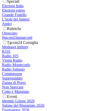
Speciali
Elezioni Italia
Elezioni estero
Grande Fratello
L'isola dei famosi
Amici
Rubriche
Oroscopo
#tgcom24amarcord
Tgcom24 Consiglia
Mediaset Infinity
R101
Radio 105
Virgin Radio
Radio Montecarlo
Radio Subasio
Comingsoon
Superguidatv
Zuppa di Porro
Non Sprecare
Cotto e Mangiato
Eventi
Identità Golose 2026
Salone del Risparmio 2026
Fuorisalone 2026