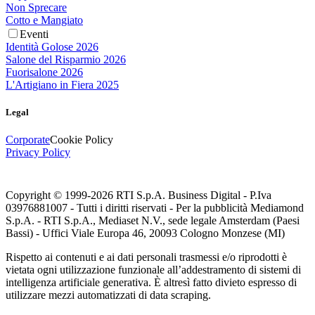
Non Sprecare
Cotto e Mangiato
Eventi
Identità Golose 2026
Salone del Risparmio 2026
Fuorisalone 2026
L'Artigiano in Fiera 2025
Legal
Corporate
Cookie Policy
Privacy Policy
Copyright © 1999-
2026
RTI S.p.A. Business Digital - P.Iva
03976881007 - Tutti i diritti riservati - Per la pubblicità Mediamond
S.p.A. - RTI S.p.A., Mediaset N.V., sede legale Amsterdam (Paesi
Bassi) - Uffici Viale Europa 46, 20093 Cologno Monzese (MI)
Rispetto ai contenuti e ai dati personali trasmessi e/o riprodotti è
vietata ogni utilizzazione funzionale all’addestramento di sistemi di
intelligenza artificiale generativa. È altresì fatto divieto espresso di
utilizzare mezzi automatizzati di data scraping.