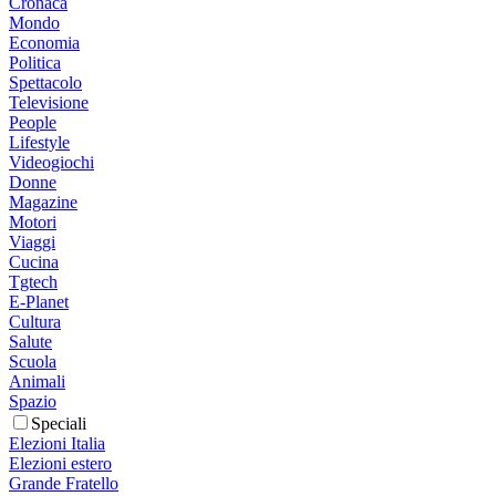
Cronaca
Mondo
Economia
Politica
Spettacolo
Televisione
People
Lifestyle
Videogiochi
Donne
Magazine
Motori
Viaggi
Cucina
Tgtech
E-Planet
Cultura
Salute
Scuola
Animali
Spazio
Speciali
Elezioni Italia
Elezioni estero
Grande Fratello