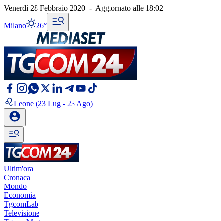
Venerdì 28 Febbraio 2020
-
Aggiornato alle
18:02
Milano
26°
Leone
(23 Lug - 23 Ago)
Ultim'ora
Cronaca
Mondo
Economia
TgcomLab
Televisione