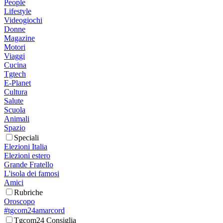
People
Lifestyle
Videogiochi
Donne
Magazine
Motori
Viaggi
Cucina
Tgtech
E-Planet
Cultura
Salute
Scuola
Animali
Spazio
Speciali
Elezioni Italia
Elezioni estero
Grande Fratello
L'isola dei famosi
Amici
Rubriche
Oroscopo
#tgcom24amarcord
Tgcom24 Consiglia