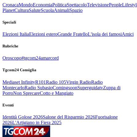
Cronaca
Mondo
Economia
Politica
Spettacolo
Televisione
People
Lifestyl
Planet
Cultura
Salute
Scuola
Animali
Spazio
Speciali
Elezioni Italia
Elezioni estero
Grande Fratello
L'isola dei famosi
Amici
Rubriche
Oroscopo
#tgcom24amarcord
Tgcom24 Consiglia
Mediaset Infinity
R101
Radio 105
Virgin Radio
Radio
Montecarlo
Radio Subasio
Comingsoon
Superguidatv
Zuppa di
Porro
Non Sprecare
Cotto e Mangiato
Eventi
Identità Golose 2026
Salone del Risparmio 2026
Fuorisalone
2026
L'Artigiano in Fiera 2025