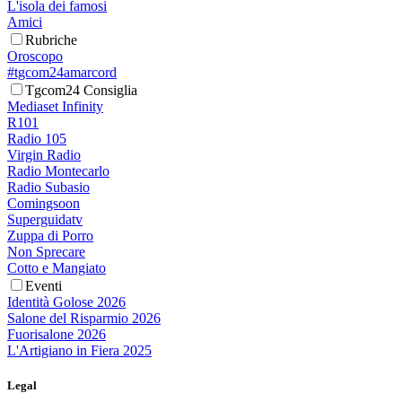
L'isola dei famosi
Amici
Rubriche
Oroscopo
#tgcom24amarcord
Tgcom24 Consiglia
Mediaset Infinity
R101
Radio 105
Virgin Radio
Radio Montecarlo
Radio Subasio
Comingsoon
Superguidatv
Zuppa di Porro
Non Sprecare
Cotto e Mangiato
Eventi
Identità Golose 2026
Salone del Risparmio 2026
Fuorisalone 2026
L'Artigiano in Fiera 2025
Legal