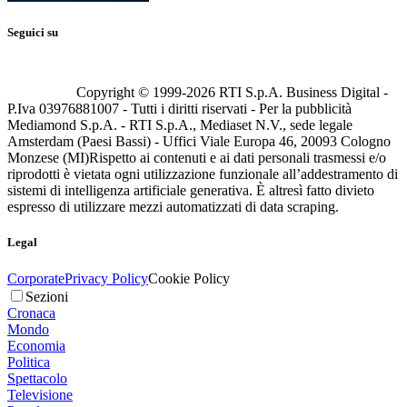
Seguici su
Copyright © 1999-
2026
RTI S.p.A. Business Digital -
P.Iva 03976881007 - Tutti i diritti riservati - Per la pubblicità
Mediamond S.p.A. - RTI S.p.A., Mediaset N.V., sede legale
Amsterdam (Paesi Bassi) - Uffici Viale Europa 46, 20093 Cologno
Monzese (MI)
Rispetto ai contenuti e ai dati personali trasmessi e/o
riprodotti è vietata ogni utilizzazione funzionale all’addestramento di
sistemi di intelligenza artificiale generativa. È altresì fatto divieto
espresso di utilizzare mezzi automatizzati di data scraping.
Legal
Corporate
Privacy Policy
Cookie Policy
Sezioni
Cronaca
Mondo
Economia
Politica
Spettacolo
Televisione