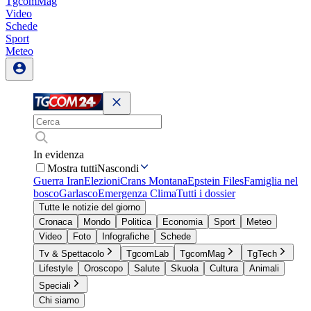
TgcomMag
Video
Schede
Sport
Meteo
In evidenza
Mostra tutti
Nascondi
Guerra Iran
Elezioni
Crans Montana
Epstein Files
Famiglia nel
bosco
Garlasco
Emergenza Clima
Tutti i dossier
Tutte le notizie del giorno
Cronaca
Mondo
Politica
Economia
Sport
Meteo
Video
Foto
Infografiche
Schede
Tv & Spettacolo
TgcomLab
TgcomMag
TgTech
Lifestyle
Oroscopo
Salute
Skuola
Cultura
Animali
Speciali
Chi siamo