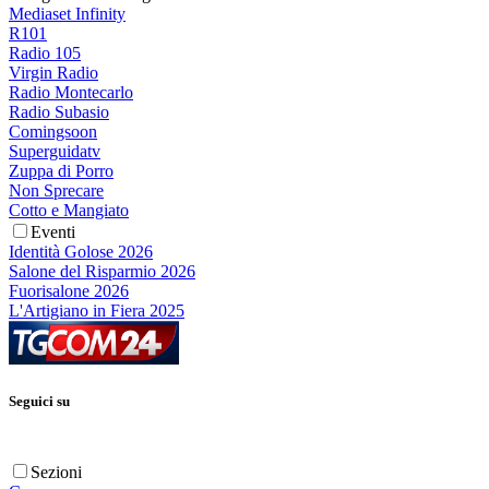
Mediaset Infinity
R101
Radio 105
Virgin Radio
Radio Montecarlo
Radio Subasio
Comingsoon
Superguidatv
Zuppa di Porro
Non Sprecare
Cotto e Mangiato
Eventi
Identità Golose 2026
Salone del Risparmio 2026
Fuorisalone 2026
L'Artigiano in Fiera 2025
Seguici su
Sezioni