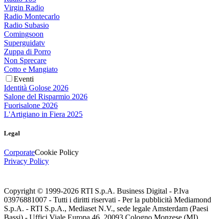
Virgin Radio
Radio Montecarlo
Radio Subasio
Comingsoon
Superguidatv
Zuppa di Porro
Non Sprecare
Cotto e Mangiato
Eventi
Identità Golose 2026
Salone del Risparmio 2026
Fuorisalone 2026
L'Artigiano in Fiera 2025
Legal
Corporate
Cookie Policy
Privacy Policy
Copyright © 1999-
2026
RTI S.p.A. Business Digital - P.Iva
03976881007 - Tutti i diritti riservati - Per la pubblicità Mediamond
S.p.A. - RTI S.p.A., Mediaset N.V., sede legale Amsterdam (Paesi
Bassi) - Uffici Viale Europa 46, 20093 Cologno Monzese (MI)