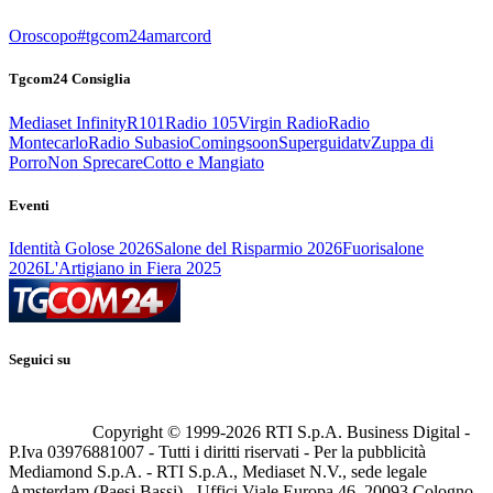
Oroscopo
#tgcom24amarcord
Tgcom24 Consiglia
Mediaset Infinity
R101
Radio 105
Virgin Radio
Radio
Montecarlo
Radio Subasio
Comingsoon
Superguidatv
Zuppa di
Porro
Non Sprecare
Cotto e Mangiato
Eventi
Identità Golose 2026
Salone del Risparmio 2026
Fuorisalone
2026
L'Artigiano in Fiera 2025
Seguici su
Copyright © 1999-
2026
RTI S.p.A. Business Digital -
P.Iva 03976881007 - Tutti i diritti riservati - Per la pubblicità
Mediamond S.p.A. - RTI S.p.A., Mediaset N.V., sede legale
Amsterdam (Paesi Bassi) - Uffici Viale Europa 46, 20093 Cologno