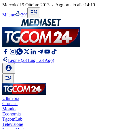
Mercoledì 9 Ottobre 2013
-
Aggiornato alle
14:19
Milano
29°
Leone
(23 Lug - 23 Ago)
Ultim'ora
Cronaca
Mondo
Economia
TgcomLab
Televisione