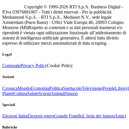
Copyright © 1999-
2026
RTI S.p.A. Business Digital -
P.Iva 03976881007 - Tutti i diritti riservati - Per la pubblicità
Mediamond S.p.A. - RTI S.p.A., Mediaset N.V., sede legale
Amsterdam (Paesi Bassi) - Uffici Viale Europa 46, 20093 Cologno
Monzese (MI)
Rispetto ai contenuti e ai dati personali trasmessi e/o
riprodotti è vietata ogni utilizzazione funzionale all’addestramento di
sistemi di intelligenza artificiale generativa. È altresì fatto divieto
espresso di utilizzare mezzi automatizzati di data scraping.
Legal
Corporate
Privacy Policy
Cookie Policy
Sezioni
Cronaca
Mondo
Economia
Politica
Spettacolo
Televisione
People
Lifestyl
Planet
Cultura
Salute
Scuola
Animali
Spazio
Speciali
Elezioni Italia
Elezioni estero
Grande Fratello
L'isola dei famosi
Amici
Rubriche