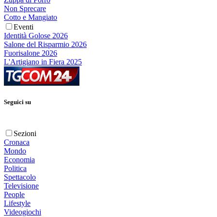
Non Sprecare
Cotto e Mangiato
Eventi
Identità Golose 2026
Salone del Risparmio 2026
Fuorisalone 2026
L'Artigiano in Fiera 2025
Seguici su
Sezioni
Cronaca
Mondo
Economia
Politica
Spettacolo
Televisione
People
Lifestyle
Videogiochi