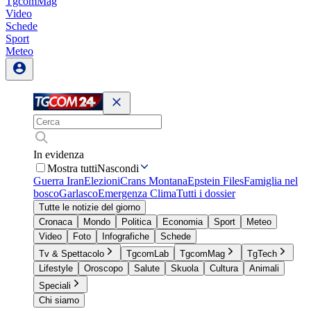
TgcomMag
Video
Schede
Sport
Meteo
In evidenza
Mostra tutti
Nascondi
Guerra Iran
Elezioni
Crans Montana
Epstein Files
Famiglia nel
bosco
Garlasco
Emergenza Clima
Tutti i dossier
Tutte le notizie del giorno
Cronaca
Mondo
Politica
Economia
Sport
Meteo
Video
Foto
Infografiche
Schede
Tv & Spettacolo
TgcomLab
TgcomMag
TgTech
Lifestyle
Oroscopo
Salute
Skuola
Cultura
Animali
Speciali
Chi siamo