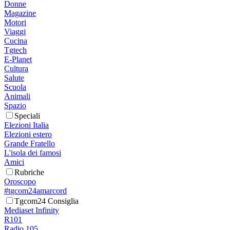
Donne
Magazine
Motori
Viaggi
Cucina
Tgtech
E-Planet
Cultura
Salute
Scuola
Animali
Spazio
Speciali
Elezioni Italia
Elezioni estero
Grande Fratello
L'isola dei famosi
Amici
Rubriche
Oroscopo
#tgcom24amarcord
Tgcom24 Consiglia
Mediaset Infinity
R101
Radio 105