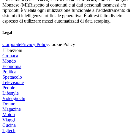
Monzese (MI)
Rispetto ai contenuti e ai dati personali trasmessi e/o
riprodotti è vietata ogni utilizzazione funzionale all’addestramento di
sistemi di intelligenza artificiale generativa. È altresì fatto divieto
espresso di utilizzare mezzi automatizzati di data scraping.
Legal
Corporate
Privacy Policy
Cookie Policy
Sezioni
Cronaca
Mondo
Economia
Politica
Spettacolo
Televisione
People
Lifestyle
Videogiochi
Donne
Magazine
Motori
Viaggi
Cucina
Tgtech