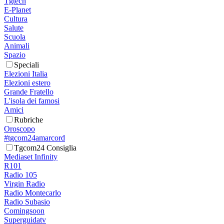
Tgtech
E-Planet
Cultura
Salute
Scuola
Animali
Spazio
Speciali
Elezioni Italia
Elezioni estero
Grande Fratello
L'isola dei famosi
Amici
Rubriche
Oroscopo
#tgcom24amarcord
Tgcom24 Consiglia
Mediaset Infinity
R101
Radio 105
Virgin Radio
Radio Montecarlo
Radio Subasio
Comingsoon
Superguidatv