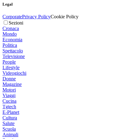
Legal
Corporate
Privacy Policy
Cookie Policy
Sezioni
Cronaca
Mondo
Economia
Politica
Spettacolo
Televisione
People
Lifestyle
Videogiochi
Donne
Magazine
Motori
Viaggi
Cucina
Tgtech
E-Planet
Cultura
Salute
Scuola
Animali