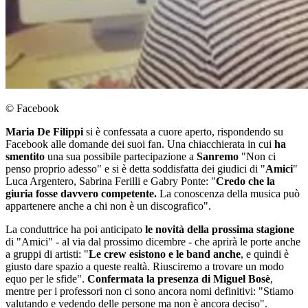
© Facebook
Maria De Filippi
si è confessata a cuore aperto, rispondendo su
Facebook alle domande dei suoi fan. Una chiacchierata in cui
ha
smentito
una sua possibile partecipazione a
Sanremo
"Non ci
penso proprio adesso" e si è detta soddisfatta dei giudici di "
Amici
"
Luca Argentero, Sabrina Ferilli e Gabry Ponte: "
Credo che la
giuria fosse davvero competente.
La conoscenza della musica può
appartenere anche a chi non è un discografico".
La conduttrice ha poi anticipato
le novità della prossima stagione
di "Amici" - al via dal prossimo dicembre - che aprirà le porte anche
a gruppi di artisti: "
Le crew esistono e le band anche
, e quindi è
giusto dare spazio a queste realtà. Riusciremo a trovare un modo
equo per le sfide".
Confermata la presenza di Miguel Bosè
,
mentre per i professori non ci sono ancora nomi definitivi: "Stiamo
valutando e vedendo delle persone ma non è ancora deciso".