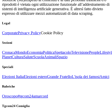
riprodotti è vietata ogni utilizzazione funzionale all’addestramento di
sistemi di intelligenza artificiale generativa. È altresì fatto divieto
espresso di utilizzare mezzi automatizzati di data scraping.
Legal
Corporate
Privacy Policy
Cookie Policy
Sezioni
Cronaca
Mondo
Economia
Politica
Spettacolo
Televisione
People
Lifestyl
Planet
Cultura
Salute
Scuola
Animali
Spazio
Speciali
Elezioni Italia
Elezioni estero
Grande Fratello
L'isola dei famosi
Amici
Rubriche
Oroscopo
#tgcom24amarcord
Tgcom24 Consiglia