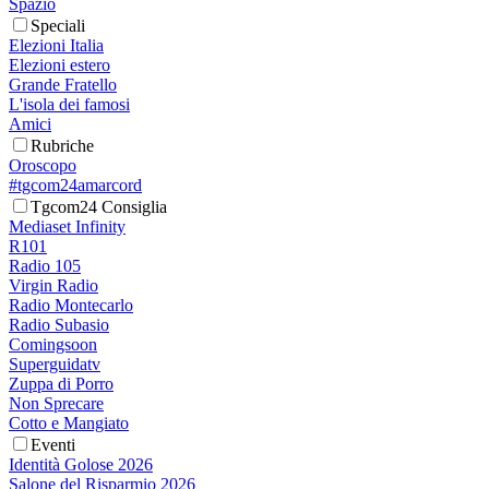
Spazio
Speciali
Elezioni Italia
Elezioni estero
Grande Fratello
L'isola dei famosi
Amici
Rubriche
Oroscopo
#tgcom24amarcord
Tgcom24 Consiglia
Mediaset Infinity
R101
Radio 105
Virgin Radio
Radio Montecarlo
Radio Subasio
Comingsoon
Superguidatv
Zuppa di Porro
Non Sprecare
Cotto e Mangiato
Eventi
Identità Golose 2026
Salone del Risparmio 2026