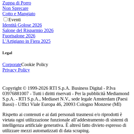
Zuppa di Porro
Non Sprecare
Cotto e Mangiato
Eventi
Identità Golose 2026
Salone del Risparmio 2026
Fuorisalone 2026
L'Artigiano in Fiera 2025
Legal
Corporate
Cookie Policy
Privacy Policy
Copyright © 1999-
2026
RTI S.p.A. Business Digital - P.Iva
03976881007 - Tutti i diritti riservati - Per la pubblicità Mediamond
S.p.A. - RTI S.p.A., Mediaset N.V., sede legale Amsterdam (Paesi
Bassi) - Uffici Viale Europa 46, 20093 Cologno Monzese (MI)
Rispetto ai contenuti e ai dati personali trasmessi e/o riprodotti è
vietata ogni utilizzazione funzionale all’addestramento di sistemi di
intelligenza artificiale generativa. È altresì fatto divieto espresso di
utilizzare mezzi automatizzati di data scraping.