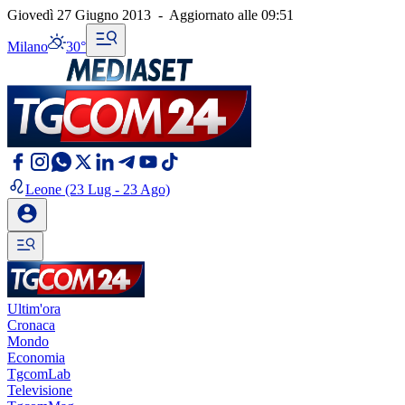
Giovedì 27 Giugno 2013
-
Aggiornato alle
09:51
Milano
30°
Leone
(23 Lug - 23 Ago)
Ultim'ora
Cronaca
Mondo
Economia
TgcomLab
Televisione