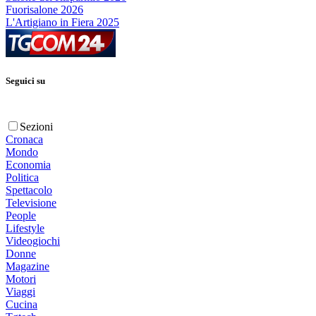
Fuorisalone 2026
L'Artigiano in Fiera 2025
Seguici su
Sezioni
Cronaca
Mondo
Economia
Politica
Spettacolo
Televisione
People
Lifestyle
Videogiochi
Donne
Magazine
Motori
Viaggi
Cucina