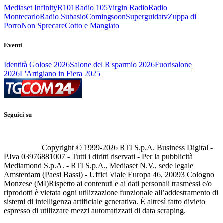
Mediaset Infinity
R101
Radio 105
Virgin Radio
Radio
Montecarlo
Radio Subasio
Comingsoon
Superguidatv
Zuppa di
Porro
Non Sprecare
Cotto e Mangiato
Eventi
Identità Golose 2026
Salone del Risparmio 2026
Fuorisalone
2026
L'Artigiano in Fiera 2025
Seguici su
Copyright © 1999-
2026
RTI S.p.A. Business Digital -
P.Iva 03976881007 - Tutti i diritti riservati - Per la pubblicità
Mediamond S.p.A. - RTI S.p.A., Mediaset N.V., sede legale
Amsterdam (Paesi Bassi) - Uffici Viale Europa 46, 20093 Cologno
Monzese (MI)
Rispetto ai contenuti e ai dati personali trasmessi e/o
riprodotti è vietata ogni utilizzazione funzionale all’addestramento di
sistemi di intelligenza artificiale generativa. È altresì fatto divieto
espresso di utilizzare mezzi automatizzati di data scraping.