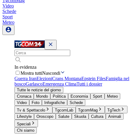
TgcomMag
Video
Schede
Sport
Meteo
In evidenza
Mostra tutti
Nascondi
Guerra Iran
Elezioni
Crans Montana
Epstein Files
Famiglia nel
bosco
Garlasco
Emergenza Clima
Tutti i dossier
Tutte le notizie del giorno
Cronaca
Mondo
Politica
Economia
Sport
Meteo
Video
Foto
Infografiche
Schede
Tv & Spettacolo
TgcomLab
TgcomMag
TgTech
Lifestyle
Oroscopo
Salute
Skuola
Cultura
Animali
Speciali
Chi siamo