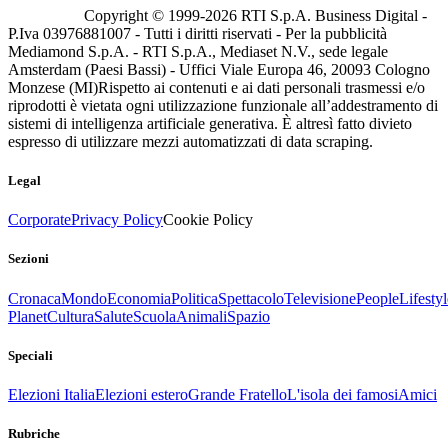
Copyright © 1999-
2026
RTI S.p.A. Business Digital -
P.Iva 03976881007 - Tutti i diritti riservati - Per la pubblicità
Mediamond S.p.A. - RTI S.p.A., Mediaset N.V., sede legale
Amsterdam (Paesi Bassi) - Uffici Viale Europa 46, 20093 Cologno
Monzese (MI)
Rispetto ai contenuti e ai dati personali trasmessi e/o
riprodotti è vietata ogni utilizzazione funzionale all’addestramento di
sistemi di intelligenza artificiale generativa. È altresì fatto divieto
espresso di utilizzare mezzi automatizzati di data scraping.
Legal
Corporate
Privacy Policy
Cookie Policy
Sezioni
Cronaca
Mondo
Economia
Politica
Spettacolo
Televisione
People
Lifestyl
Planet
Cultura
Salute
Scuola
Animali
Spazio
Speciali
Elezioni Italia
Elezioni estero
Grande Fratello
L'isola dei famosi
Amici
Rubriche