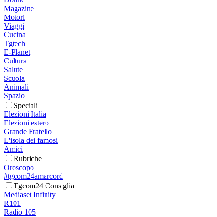
Magazine
Motori
Viaggi
Cucina
Tgtech
E-Planet
Cultura
Salute
Scuola
Animali
Spazio
Speciali
Elezioni Italia
Elezioni estero
Grande Fratello
L'isola dei famosi
Amici
Rubriche
Oroscopo
#tgcom24amarcord
Tgcom24 Consiglia
Mediaset Infinity
R101
Radio 105