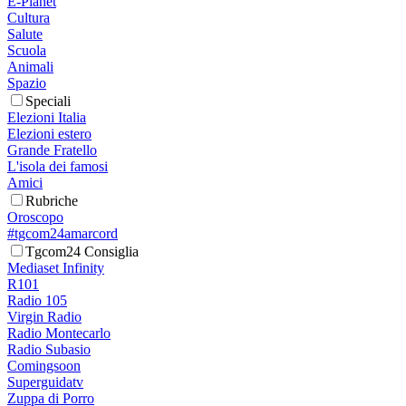
E-Planet
Cultura
Salute
Scuola
Animali
Spazio
Speciali
Elezioni Italia
Elezioni estero
Grande Fratello
L'isola dei famosi
Amici
Rubriche
Oroscopo
#tgcom24amarcord
Tgcom24 Consiglia
Mediaset Infinity
R101
Radio 105
Virgin Radio
Radio Montecarlo
Radio Subasio
Comingsoon
Superguidatv
Zuppa di Porro