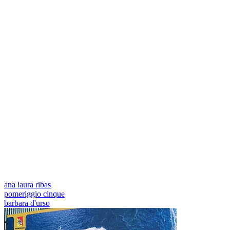
ana laura ribas
pomeriggio cinque
barbara d'urso