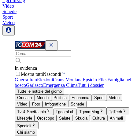
TgcomMag
Video
Schede
Sport
Meteo
In evidenza
Mostra tutti
Nascondi
Guerra Iran
Elezioni
Crans Montana
Epstein Files
Famiglia nel
bosco
Garlasco
Emergenza Clima
Tutti i dossier
Tutte le notizie del giorno
Cronaca
Mondo
Politica
Economia
Sport
Meteo
Video
Foto
Infografiche
Schede
Tv & Spettacolo
TgcomLab
TgcomMag
TgTech
Lifestyle
Oroscopo
Salute
Skuola
Cultura
Animali
Speciali
Chi siamo