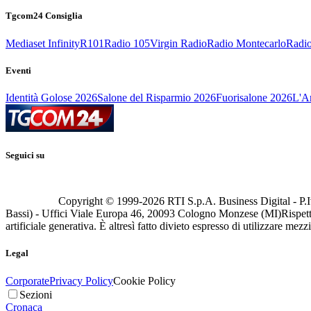
Tgcom24 Consiglia
Mediaset Infinity
R101
Radio 105
Virgin Radio
Radio Montecarlo
Radio
Eventi
Identità Golose 2026
Salone del Risparmio 2026
Fuorisalone 2026
L'Ar
Seguici su
Copyright © 1999-
2026
RTI S.p.A. Business Digital - P.I
Bassi) - Uffici Viale Europa 46, 20093 Cologno Monzese (MI)
Rispett
artificiale generativa. È altresì fatto divieto espresso di utilizzare mez
Legal
Corporate
Privacy Policy
Cookie Policy
Sezioni
Cronaca