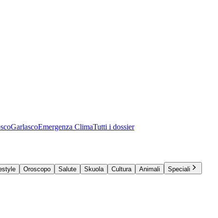
osco
Garlasco
Emergenza Clima
Tutti i dossier
estyle
Oroscopo
Salute
Skuola
Cultura
Animali
Speciali