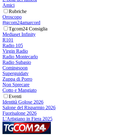
Amici
Rubriche
Oroscopo
#tgcom24amarcord
Tgcom24 Consiglia
Mediaset Infinity
R101
Radio 105
Virgin Radio
Radio Montecarlo
Radio Subasio
Comingsoon
Superguidatv
Zuppa di Porro
Non Sprecare
Cotto e Mangiato
Eventi
Identità Golose 2026
Salone del Risparmio 2026
Fuorisalone 2026
L'Artigiano in Fiera 2025