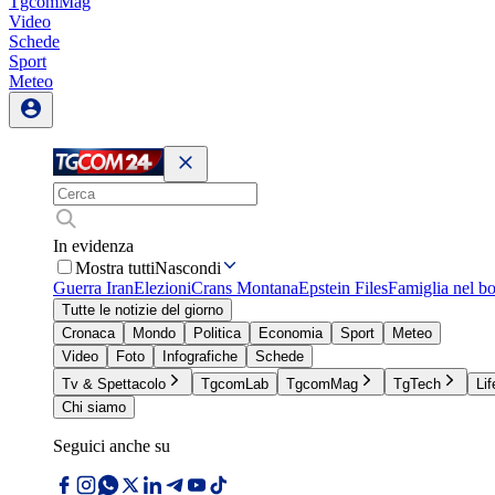
TgcomMag
Video
Schede
Sport
Meteo
In evidenza
Mostra tutti
Nascondi
Guerra Iran
Elezioni
Crans Montana
Epstein Files
Famiglia nel b
Tutte le notizie del giorno
Cronaca
Mondo
Politica
Economia
Sport
Meteo
Video
Foto
Infografiche
Schede
Tv & Spettacolo
TgcomLab
TgcomMag
TgTech
Lif
Chi siamo
Seguici anche su