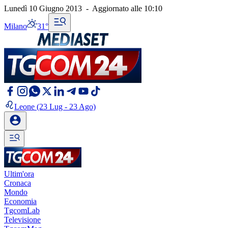
Lunedì 10 Giugno 2013
-
Aggiornato alle
10:10
Milano
31°
Leone
(23 Lug - 23 Ago)
Ultim'ora
Cronaca
Mondo
Economia
TgcomLab
Televisione