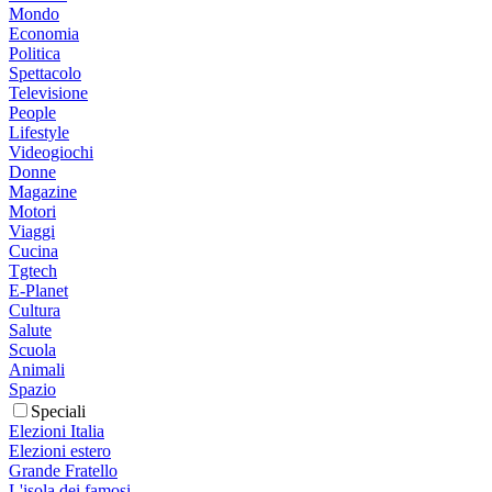
Mondo
Economia
Politica
Spettacolo
Televisione
People
Lifestyle
Videogiochi
Donne
Magazine
Motori
Viaggi
Cucina
Tgtech
E-Planet
Cultura
Salute
Scuola
Animali
Spazio
Speciali
Elezioni Italia
Elezioni estero
Grande Fratello
L'isola dei famosi