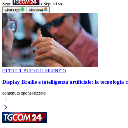
Segui
su
Seguici su
whatsapp
discover
OLTRE IL BUIO E IL SILENZIO
Display Braille e intelligenza artificiale: la tecnologi
contenuto sponsorizzato