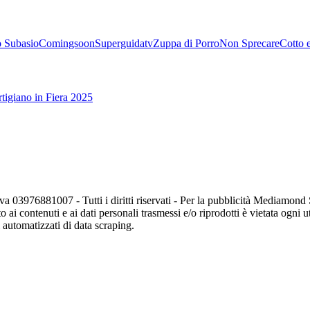
 Subasio
Comingsoon
Superguidatv
Zuppa di Porro
Non Sprecare
Cotto 
tigiano in Fiera 2025
va 03976881007 - Tutti i diritti riservati - Per la pubblicità Mediamon
o ai contenuti e ai dati personali trasmessi e/o riprodotti è vietata ogni 
zi automatizzati di data scraping.