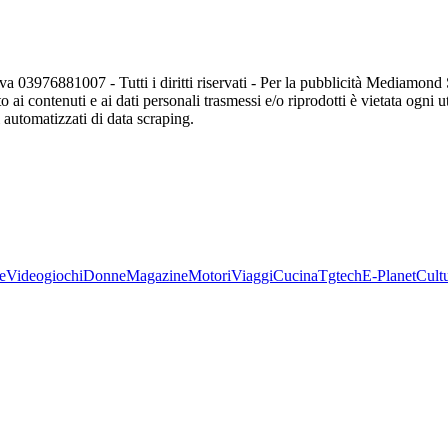
va 03976881007 - Tutti i diritti riservati - Per la pubblicità Mediamon
o ai contenuti e ai dati personali trasmessi e/o riprodotti è vietata ogni 
zi automatizzati di data scraping.
e
Videogiochi
Donne
Magazine
Motori
Viaggi
Cucina
Tgtech
E-Planet
Cult