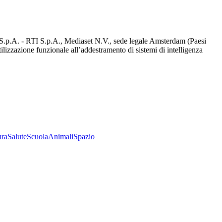
d S.p.A. - RTI S.p.A., Mediaset N.V., sede legale Amsterdam (Paesi
utilizzazione funzionale all’addestramento di sistemi di intelligenza
ura
Salute
Scuola
Animali
Spazio