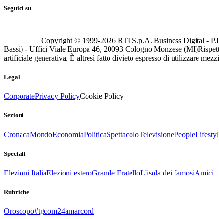
Seguici su
Copyright © 1999-
2026
RTI S.p.A. Business Digital - P.I
Bassi) - Uffici Viale Europa 46, 20093 Cologno Monzese (MI)
Rispett
artificiale generativa. È altresì fatto divieto espresso di utilizzare mez
Legal
Corporate
Privacy Policy
Cookie Policy
Sezioni
Cronaca
Mondo
Economia
Politica
Spettacolo
Televisione
People
Lifestyl
Speciali
Elezioni Italia
Elezioni estero
Grande Fratello
L'isola dei famosi
Amici
Rubriche
Oroscopo
#tgcom24amarcord