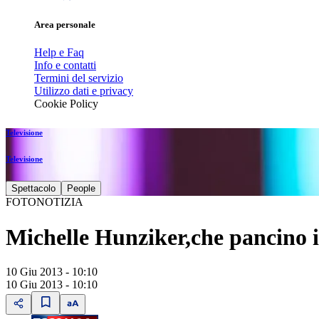
Area personale
Help e Faq
Info e contatti
Termini del servizio
Utilizzo dati e privacy
Cookie Policy
Televisione
Televisione
Spettacolo
People
FOTONOTIZIA
Michelle Hunziker,che pancino i
10 Giu 2013 - 10:10
10 Giu 2013 - 10:10