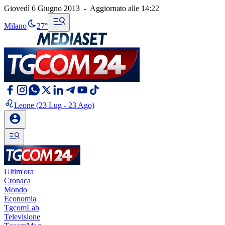
Giovedì 6 Giugno 2013
-
Aggiornato alle
14:22
Milano
27°
Leone
(23 Lug - 23 Ago)
Ultim'ora
Cronaca
Mondo
Economia
TgcomLab
Televisione