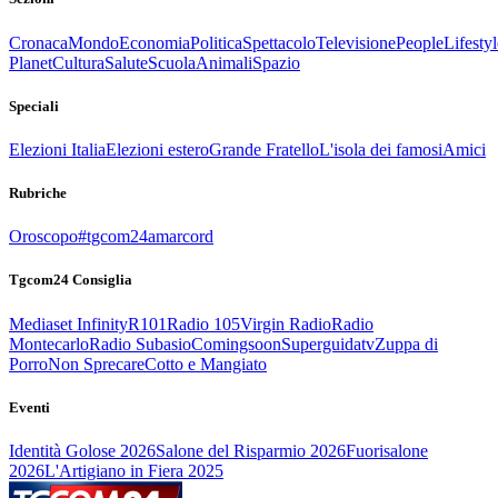
Cronaca
Mondo
Economia
Politica
Spettacolo
Televisione
People
Lifestyl
Planet
Cultura
Salute
Scuola
Animali
Spazio
Speciali
Elezioni Italia
Elezioni estero
Grande Fratello
L'isola dei famosi
Amici
Rubriche
Oroscopo
#tgcom24amarcord
Tgcom24 Consiglia
Mediaset Infinity
R101
Radio 105
Virgin Radio
Radio
Montecarlo
Radio Subasio
Comingsoon
Superguidatv
Zuppa di
Porro
Non Sprecare
Cotto e Mangiato
Eventi
Identità Golose 2026
Salone del Risparmio 2026
Fuorisalone
2026
L'Artigiano in Fiera 2025