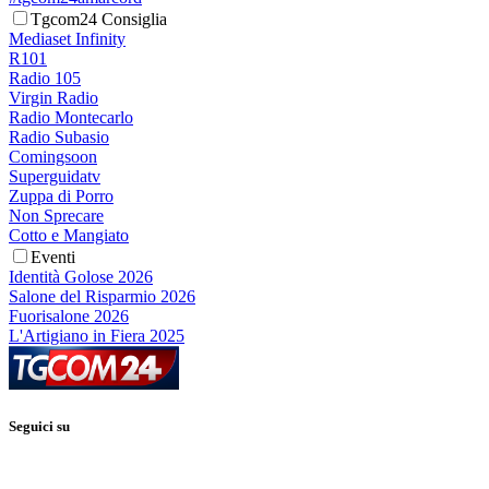
Tgcom24 Consiglia
Mediaset Infinity
R101
Radio 105
Virgin Radio
Radio Montecarlo
Radio Subasio
Comingsoon
Superguidatv
Zuppa di Porro
Non Sprecare
Cotto e Mangiato
Eventi
Identità Golose 2026
Salone del Risparmio 2026
Fuorisalone 2026
L'Artigiano in Fiera 2025
Seguici su