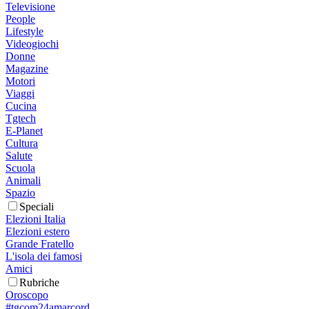
Televisione
People
Lifestyle
Videogiochi
Donne
Magazine
Motori
Viaggi
Cucina
Tgtech
E-Planet
Cultura
Salute
Scuola
Animali
Spazio
Speciali
Elezioni Italia
Elezioni estero
Grande Fratello
L'isola dei famosi
Amici
Rubriche
Oroscopo
#tgcom24amarcord