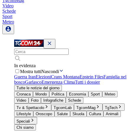
TgcomMag
Video
Schede
Sport
Meteo
In evidenza
Mostra tutti
Nascondi
Guerra Iran
Elezioni
Crans Montana
Epstein Files
Famiglia nel
bosco
Garlasco
Emergenza Clima
Tutti i dossier
Tutte le notizie del giorno
Cronaca
Mondo
Politica
Economia
Sport
Meteo
Video
Foto
Infografiche
Schede
Tv & Spettacolo
TgcomLab
TgcomMag
TgTech
Lifestyle
Oroscopo
Salute
Skuola
Cultura
Animali
Speciali
Chi siamo