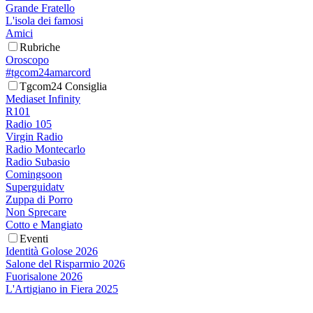
Grande Fratello
L'isola dei famosi
Amici
Rubriche
Oroscopo
#tgcom24amarcord
Tgcom24 Consiglia
Mediaset Infinity
R101
Radio 105
Virgin Radio
Radio Montecarlo
Radio Subasio
Comingsoon
Superguidatv
Zuppa di Porro
Non Sprecare
Cotto e Mangiato
Eventi
Identità Golose 2026
Salone del Risparmio 2026
Fuorisalone 2026
L'Artigiano in Fiera 2025