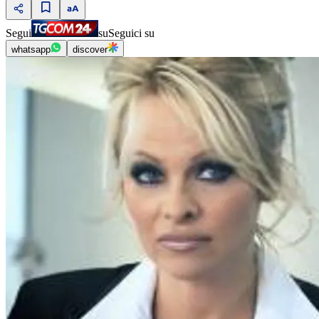
Segui
su
Seguici su
whatsapp
discover