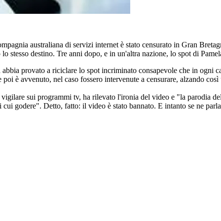
mpagnia australiana di servizi internet è stato censurato in Gran Breta
 lo stesso destino. Tre anni dopo, e in un'altra nazione, lo spot di Pame
abbia provato a riciclare lo spot incriminato consapevole che in ogni cas
ome poi è avvenuto, nel caso fossero intervenute a censurare, alzando co
gilare sui programmi tv, ha rilevato l'ironia del video e "la parodia del
cui godere". Detto, fatto: il video è stato bannato. E intanto se ne parla.