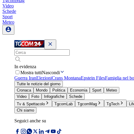
TgcomMag
Video
Schede
Sport
Meteo
In evidenza
Mostra tutti
Nascondi
Guerra Iran
Elezioni
Crans Montana
Epstein Files
Famiglia nel b
Tutte le notizie del giorno
Cronaca
Mondo
Politica
Economia
Sport
Meteo
Video
Foto
Infografiche
Schede
Tv & Spettacolo
TgcomLab
TgcomMag
TgTech
Lif
Chi siamo
Seguici anche su