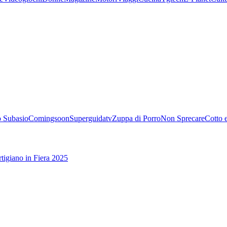
 Subasio
Comingsoon
Superguidatv
Zuppa di Porro
Non Sprecare
Cotto 
tigiano in Fiera 2025