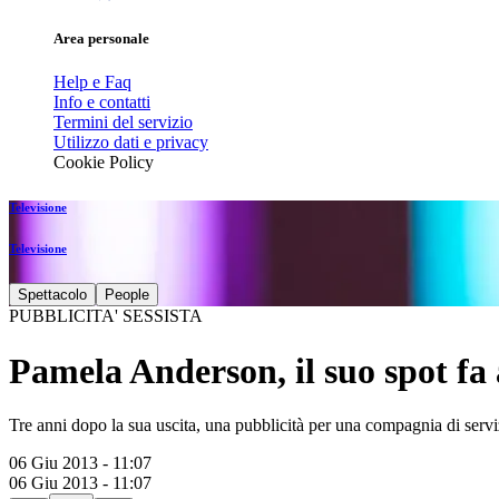
Area personale
Help e Faq
Info e contatti
Termini del servizio
Utilizzo dati e privacy
Cookie Policy
Televisione
Televisione
Spettacolo
People
PUBBLICITA' SESSISTA
Pamela Anderson, il suo spot fa
Tre anni dopo la sua uscita, una pubblicità per una compagnia di ser
06 Giu 2013 - 11:07
06 Giu 2013 - 11:07