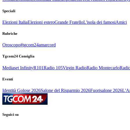
Speciali
Elezioni Italia
Elezioni estero
Grande Fratello
L'isola dei famosi
Amici
Rubriche
Oroscopo
#tgcom24amarcord
Tgcom24 Consiglia
Mediaset Infinity
R101
Radio 105
Virgin Radio
Radio Montecarlo
Radio
Eventi
Identità Golose 2026
Salone del Risparmio 2026
Fuorisalone 2026
L'Ar
Seguici su