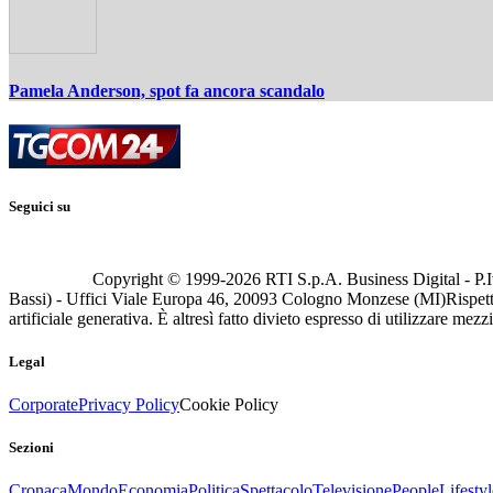
Pamela Anderson, spot fa ancora scandalo
Seguici su
Copyright © 1999-
2026
RTI S.p.A. Business Digital - P.I
Bassi) - Uffici Viale Europa 46, 20093 Cologno Monzese (MI)
Rispett
artificiale generativa. È altresì fatto divieto espresso di utilizzare mez
Legal
Corporate
Privacy Policy
Cookie Policy
Sezioni
Cronaca
Mondo
Economia
Politica
Spettacolo
Televisione
People
Lifestyl