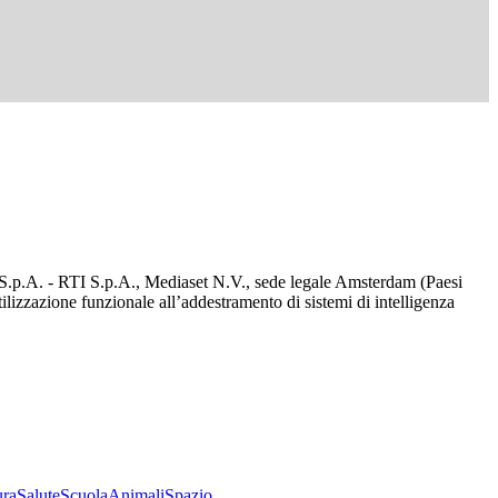
d S.p.A. - RTI S.p.A., Mediaset N.V., sede legale Amsterdam (Paesi
utilizzazione funzionale all’addestramento di sistemi di intelligenza
ura
Salute
Scuola
Animali
Spazio