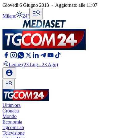
Giovedì 6 Giugno 2013
-
Aggiornato alle
11:07
Milano
24°
Leone
(23 Lug - 23 Ago)
Ultim'ora
Cronaca
Mondo
Economia
TgcomLab
Televisione