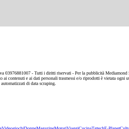
va 03976881007 - Tutti i diritti riservati - Per la pubblicità Mediamon
o ai contenuti e ai dati personali trasmessi e/o riprodotti è vietata ogni 
zi automatizzati di data scraping.
e
Videogiochi
Donne
Magazine
Motori
Viaggi
Cucina
Tgtech
E-Planet
Cult