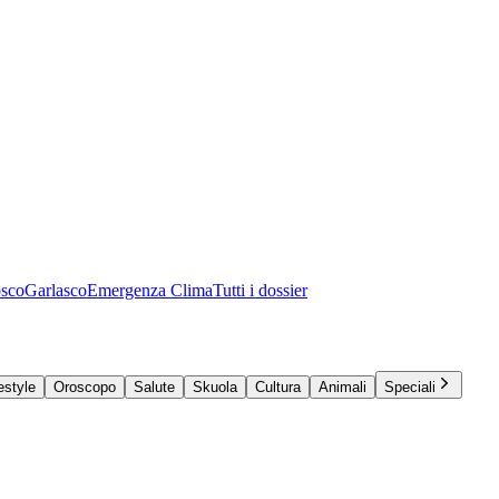
osco
Garlasco
Emergenza Clima
Tutti i dossier
estyle
Oroscopo
Salute
Skuola
Cultura
Animali
Speciali