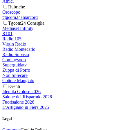
Amici
Rubriche
Oroscopo
#tgcom24amarcord
Tgcom24 Consiglia
Mediaset Infinity
R101
Radio 105
Virgin Radio
Radio Montecarlo
Radio Subasio
Comingsoon
Superguidatv
Zuppa di Porro
Non Sprecare
Cotto e Mangiato
Eventi
Identità Golose 2026
Salone del Risparmio 2026
Fuorisalone 2026
L'Artigiano in Fiera 2025
Legal
Corporate
Cookie Policy