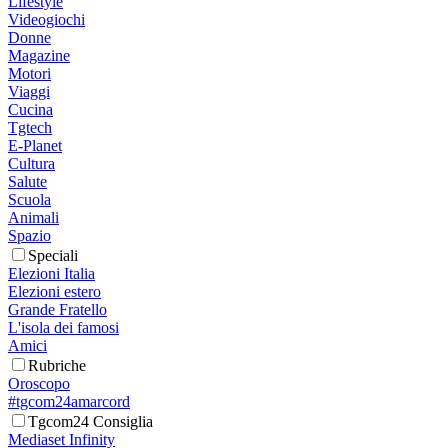
Lifestyle
Videogiochi
Donne
Magazine
Motori
Viaggi
Cucina
Tgtech
E-Planet
Cultura
Salute
Scuola
Animali
Spazio
Speciali
Elezioni Italia
Elezioni estero
Grande Fratello
L'isola dei famosi
Amici
Rubriche
Oroscopo
#tgcom24amarcord
Tgcom24 Consiglia
Mediaset Infinity