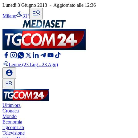
Lunedì 3 Giugno 2013
-
Aggiornato alle
12:36
Milano
31°
Leone
(23 Lug - 23 Ago)
Ultim'ora
Cronaca
Mondo
Economia
TgcomLab
Televisione