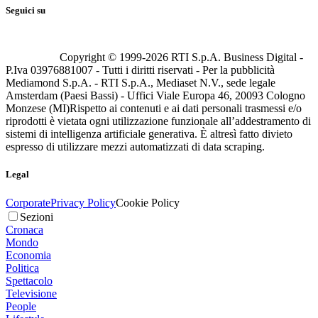
Seguici su
Copyright © 1999-
2026
RTI S.p.A. Business Digital -
P.Iva 03976881007 - Tutti i diritti riservati - Per la pubblicità
Mediamond S.p.A. - RTI S.p.A., Mediaset N.V., sede legale
Amsterdam (Paesi Bassi) - Uffici Viale Europa 46, 20093 Cologno
Monzese (MI)
Rispetto ai contenuti e ai dati personali trasmessi e/o
riprodotti è vietata ogni utilizzazione funzionale all’addestramento di
sistemi di intelligenza artificiale generativa. È altresì fatto divieto
espresso di utilizzare mezzi automatizzati di data scraping.
Legal
Corporate
Privacy Policy
Cookie Policy
Sezioni
Cronaca
Mondo
Economia
Politica
Spettacolo
Televisione
People