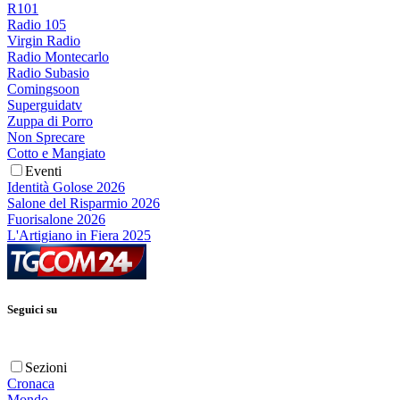
R101
Radio 105
Virgin Radio
Radio Montecarlo
Radio Subasio
Comingsoon
Superguidatv
Zuppa di Porro
Non Sprecare
Cotto e Mangiato
Eventi
Identità Golose 2026
Salone del Risparmio 2026
Fuorisalone 2026
L'Artigiano in Fiera 2025
Seguici su
Sezioni
Cronaca
Mondo