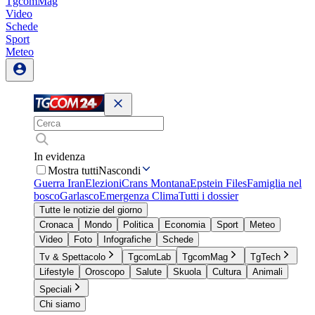
TgcomMag
Video
Schede
Sport
Meteo
In evidenza
Mostra tutti
Nascondi
Guerra Iran
Elezioni
Crans Montana
Epstein Files
Famiglia nel
bosco
Garlasco
Emergenza Clima
Tutti i dossier
Tutte le notizie del giorno
Cronaca
Mondo
Politica
Economia
Sport
Meteo
Video
Foto
Infografiche
Schede
Tv & Spettacolo
TgcomLab
TgcomMag
TgTech
Lifestyle
Oroscopo
Salute
Skuola
Cultura
Animali
Speciali
Chi siamo