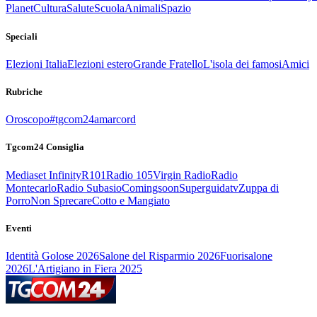
Planet
Cultura
Salute
Scuola
Animali
Spazio
Speciali
Elezioni Italia
Elezioni estero
Grande Fratello
L'isola dei famosi
Amici
Rubriche
Oroscopo
#tgcom24amarcord
Tgcom24 Consiglia
Mediaset Infinity
R101
Radio 105
Virgin Radio
Radio
Montecarlo
Radio Subasio
Comingsoon
Superguidatv
Zuppa di
Porro
Non Sprecare
Cotto e Mangiato
Eventi
Identità Golose 2026
Salone del Risparmio 2026
Fuorisalone
2026
L'Artigiano in Fiera 2025