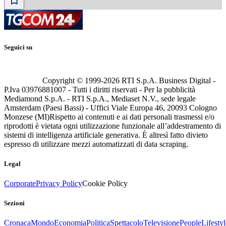
Seguici su
Copyright © 1999-
2026
RTI S.p.A. Business Digital -
P.Iva 03976881007 - Tutti i diritti riservati - Per la pubblicità
Mediamond S.p.A. - RTI S.p.A., Mediaset N.V., sede legale
Amsterdam (Paesi Bassi) - Uffici Viale Europa 46, 20093 Cologno
Monzese (MI)
Rispetto ai contenuti e ai dati personali trasmessi e/o
riprodotti è vietata ogni utilizzazione funzionale all’addestramento di
sistemi di intelligenza artificiale generativa. È altresì fatto divieto
espresso di utilizzare mezzi automatizzati di data scraping.
Legal
Corporate
Privacy Policy
Cookie Policy
Sezioni
Cronaca
Mondo
Economia
Politica
Spettacolo
Televisione
People
Lifestyl