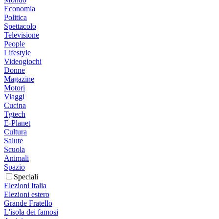
Economia
Politica
Spettacolo
Televisione
People
Lifestyle
Videogiochi
Donne
Magazine
Motori
Viaggi
Cucina
Tgtech
E-Planet
Cultura
Salute
Scuola
Animali
Spazio
Speciali
Elezioni Italia
Elezioni estero
Grande Fratello
L'isola dei famosi