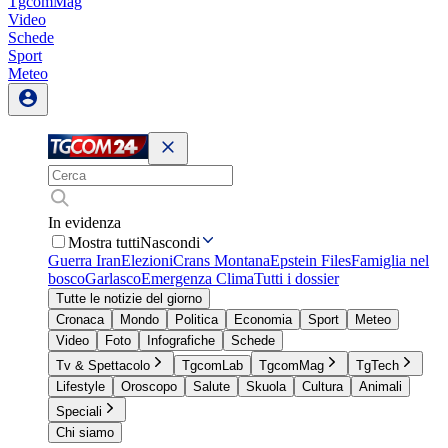
TgcomMag
Video
Schede
Sport
Meteo
In evidenza
Mostra tutti
Nascondi
Guerra Iran
Elezioni
Crans Montana
Epstein Files
Famiglia nel
bosco
Garlasco
Emergenza Clima
Tutti i dossier
Tutte le notizie del giorno
Cronaca
Mondo
Politica
Economia
Sport
Meteo
Video
Foto
Infografiche
Schede
Tv & Spettacolo
TgcomLab
TgcomMag
TgTech
Lifestyle
Oroscopo
Salute
Skuola
Cultura
Animali
Speciali
Chi siamo