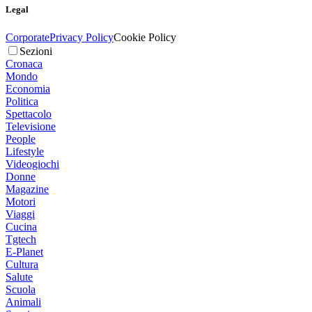
Legal
Corporate
Privacy Policy
Cookie Policy
Sezioni
Cronaca
Mondo
Economia
Politica
Spettacolo
Televisione
People
Lifestyle
Videogiochi
Donne
Magazine
Motori
Viaggi
Cucina
Tgtech
E-Planet
Cultura
Salute
Scuola
Animali