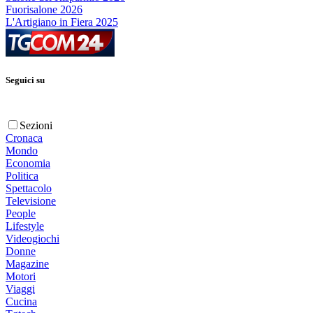
Fuorisalone 2026
L'Artigiano in Fiera 2025
Seguici su
Sezioni
Cronaca
Mondo
Economia
Politica
Spettacolo
Televisione
People
Lifestyle
Videogiochi
Donne
Magazine
Motori
Viaggi
Cucina