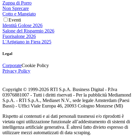
Zuppa di Porro
Non Sprecare
Cotto e Mangiato
Eventi
Identità Golose 2026
Salone del Risparmio 2026
Fuorisalone 2026
L'Artigiano in Fiera 2025
Legal
Corporate
Cookie Policy
Privacy Policy
Copyright © 1999-
2026
RTI S.p.A. Business Digital - P.Iva
03976881007 - Tutti i diritti riservati - Per la pubblicità Mediamond
S.p.A. - RTI S.p.A., Mediaset N.V., sede legale Amsterdam (Paesi
Bassi) - Uffici Viale Europa 46, 20093 Cologno Monzese (MI)
Rispetto ai contenuti e ai dati personali trasmessi e/o riprodotti è
vietata ogni utilizzazione funzionale all’addestramento di sistemi di
intelligenza artificiale generativa. È altresì fatto divieto espresso di
utilizzare mezzi automatizzati di data scraping.