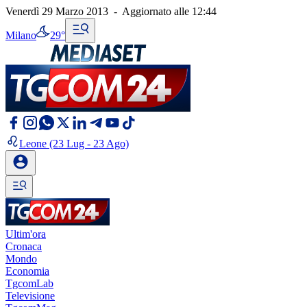
Venerdì 29 Marzo 2013
-
Aggiornato alle
12:44
Milano
29°
Leone
(23 Lug - 23 Ago)
Ultim'ora
Cronaca
Mondo
Economia
TgcomLab
Televisione