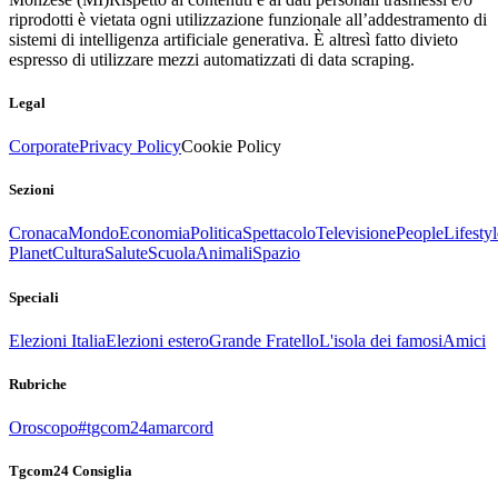
riprodotti è vietata ogni utilizzazione funzionale all’addestramento di
sistemi di intelligenza artificiale generativa. È altresì fatto divieto
espresso di utilizzare mezzi automatizzati di data scraping.
Legal
Corporate
Privacy Policy
Cookie Policy
Sezioni
Cronaca
Mondo
Economia
Politica
Spettacolo
Televisione
People
Lifestyl
Planet
Cultura
Salute
Scuola
Animali
Spazio
Speciali
Elezioni Italia
Elezioni estero
Grande Fratello
L'isola dei famosi
Amici
Rubriche
Oroscopo
#tgcom24amarcord
Tgcom24 Consiglia