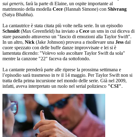
sui generis
, farà la parte di Elaine, un ospite importante al
matrimonio della modella
Cece
(Hannah Simone) con
Shivrang
(Satya Bhabha).
La cantautrice è stata citata più volte nella serie. In un episodio
Schmidt
(Max Greenfield) ha inviato a
Cece
un sms in cui diceva di
stare passando attraverso un "fascio di emozioni alla Taylor Swift".
In un altro,
Nick
(Jake Johnson) provava a risollevare una
Jess
dal
cuore spezzato con delle buffe danze improvvisate e lei si è
lamentata dicendo: "Volevo solo ascoltare Taylor Swift da sola"
mentre la canzone "22" faceva da sottofondo.
La cantante prenderà parte alle riprese la prossima settimana e
l’episodio sarà trasmesso in tv il 14 maggio. Per Taylor Swift non si
tratta della prima incursione nel mondo delle serie. Già nel 2009,
infatti, aveva interpretato un ruolo nel serial poliziesco
"CSI"
.