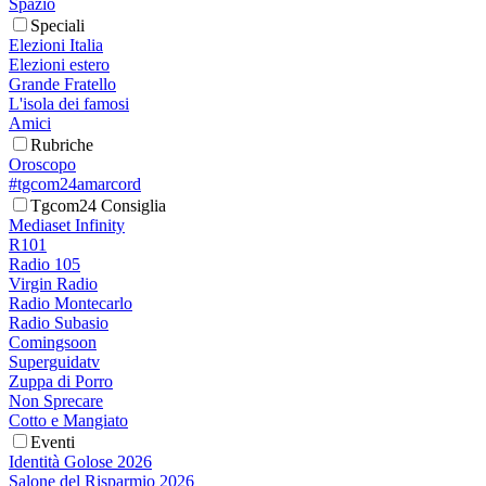
Spazio
Speciali
Elezioni Italia
Elezioni estero
Grande Fratello
L'isola dei famosi
Amici
Rubriche
Oroscopo
#tgcom24amarcord
Tgcom24 Consiglia
Mediaset Infinity
R101
Radio 105
Virgin Radio
Radio Montecarlo
Radio Subasio
Comingsoon
Superguidatv
Zuppa di Porro
Non Sprecare
Cotto e Mangiato
Eventi
Identità Golose 2026
Salone del Risparmio 2026