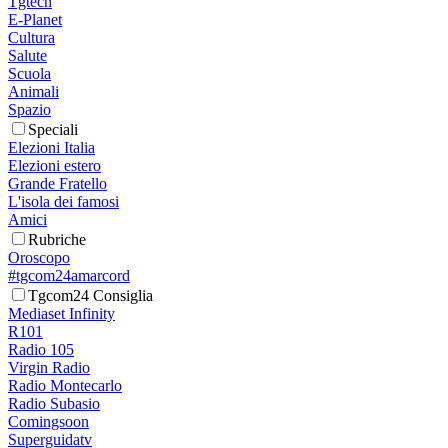
Tgtech
E-Planet
Cultura
Salute
Scuola
Animali
Spazio
Speciali
Elezioni Italia
Elezioni estero
Grande Fratello
L'isola dei famosi
Amici
Rubriche
Oroscopo
#tgcom24amarcord
Tgcom24 Consiglia
Mediaset Infinity
R101
Radio 105
Virgin Radio
Radio Montecarlo
Radio Subasio
Comingsoon
Superguidatv