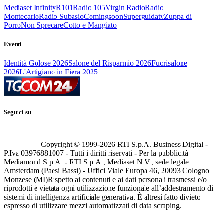
Mediaset Infinity
R101
Radio 105
Virgin Radio
Radio
Montecarlo
Radio Subasio
Comingsoon
Superguidatv
Zuppa di
Porro
Non Sprecare
Cotto e Mangiato
Eventi
Identità Golose 2026
Salone del Risparmio 2026
Fuorisalone
2026
L'Artigiano in Fiera 2025
Seguici su
Copyright © 1999-
2026
RTI S.p.A. Business Digital -
P.Iva 03976881007 - Tutti i diritti riservati - Per la pubblicità
Mediamond S.p.A. - RTI S.p.A., Mediaset N.V., sede legale
Amsterdam (Paesi Bassi) - Uffici Viale Europa 46, 20093 Cologno
Monzese (MI)
Rispetto ai contenuti e ai dati personali trasmessi e/o
riprodotti è vietata ogni utilizzazione funzionale all’addestramento di
sistemi di intelligenza artificiale generativa. È altresì fatto divieto
espresso di utilizzare mezzi automatizzati di data scraping.