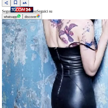
Segui
su
Seguici su
whatsapp
discover