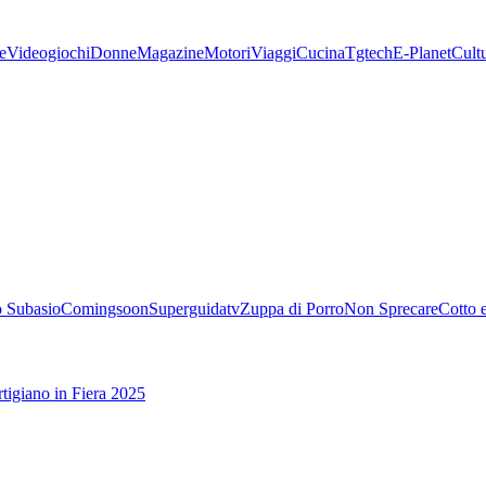
e
Videogiochi
Donne
Magazine
Motori
Viaggi
Cucina
Tgtech
E-Planet
Cult
 Subasio
Comingsoon
Superguidatv
Zuppa di Porro
Non Sprecare
Cotto 
tigiano in Fiera 2025