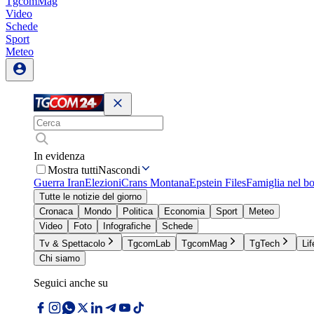
TgcomMag
Video
Schede
Sport
Meteo
In evidenza
Mostra tutti
Nascondi
Guerra Iran
Elezioni
Crans Montana
Epstein Files
Famiglia nel b
Tutte le notizie del giorno
Cronaca
Mondo
Politica
Economia
Sport
Meteo
Video
Foto
Infografiche
Schede
Tv & Spettacolo
TgcomLab
TgcomMag
TgTech
Lif
Chi siamo
Seguici anche su