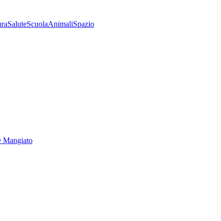
ura
Salute
Scuola
Animali
Spazio
e Mangiato