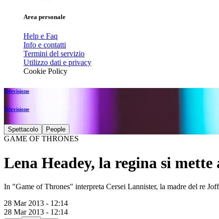
Area personale
Help e Faq
Info e contatti
Termini del servizio
Utilizzo dati e privacy
Cookie Policy
Televisione
Televisione
Spettacolo
People
GAME OF THRONES
Lena Headey, la regina si mette
In "Game of Thrones" interpreta Cersei Lannister, la madre del re Jof
28 Mar 2013 - 12:14
28 Mar 2013 - 12:14