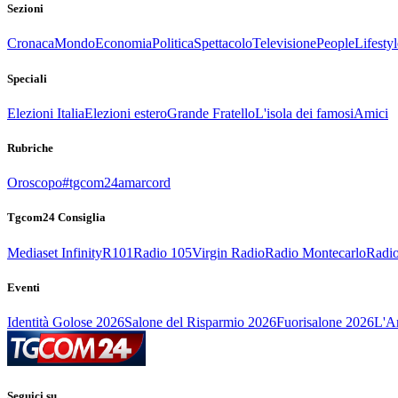
Sezioni
Cronaca
Mondo
Economia
Politica
Spettacolo
Televisione
People
Lifestyl
Speciali
Elezioni Italia
Elezioni estero
Grande Fratello
L'isola dei famosi
Amici
Rubriche
Oroscopo
#tgcom24amarcord
Tgcom24 Consiglia
Mediaset Infinity
R101
Radio 105
Virgin Radio
Radio Montecarlo
Radio
Eventi
Identità Golose 2026
Salone del Risparmio 2026
Fuorisalone 2026
L'Ar
Seguici su