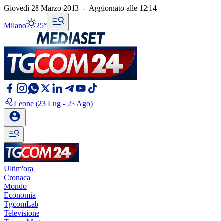
Giovedì 28 Marzo 2013
-
Aggiornato alle
12:14
Milano
25°
Leone
(23 Lug - 23 Ago)
Ultim'ora
Cronaca
Mondo
Economia
TgcomLab
Televisione