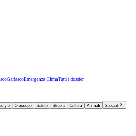
osco
Garlasco
Emergenza Clima
Tutti i dossier
estyle
Oroscopo
Salute
Skuola
Cultura
Animali
Speciali