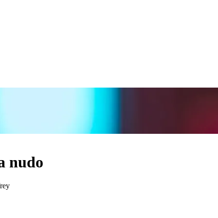
 a nudo
frey