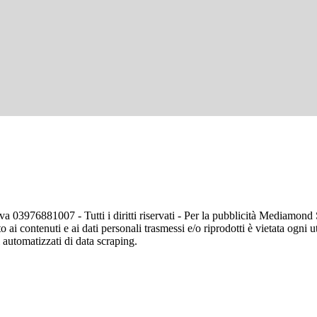
va 03976881007 - Tutti i diritti riservati - Per la pubblicità Mediamon
o ai contenuti e ai dati personali trasmessi e/o riprodotti è vietata ogni 
zi automatizzati di data scraping.