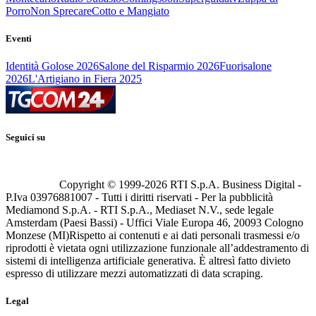
Porro
Non Sprecare
Cotto e Mangiato
Eventi
Identità Golose 2026
Salone del Risparmio 2026
Fuorisalone
2026
L'Artigiano in Fiera 2025
Seguici su
Copyright © 1999-
2026
RTI S.p.A. Business Digital -
P.Iva 03976881007 - Tutti i diritti riservati - Per la pubblicità
Mediamond S.p.A. - RTI S.p.A., Mediaset N.V., sede legale
Amsterdam (Paesi Bassi) - Uffici Viale Europa 46, 20093 Cologno
Monzese (MI)
Rispetto ai contenuti e ai dati personali trasmessi e/o
riprodotti è vietata ogni utilizzazione funzionale all’addestramento di
sistemi di intelligenza artificiale generativa. È altresì fatto divieto
espresso di utilizzare mezzi automatizzati di data scraping.
Legal