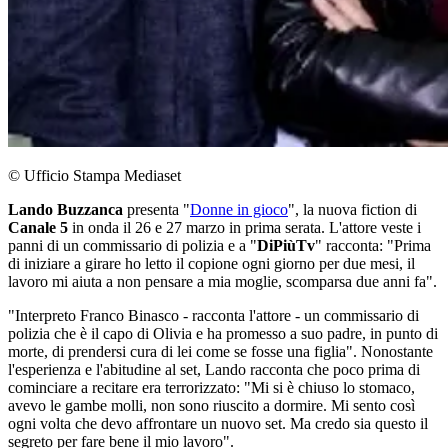
© Ufficio Stampa Mediaset
Lando Buzzanca
presenta "
Donne in gioco
", la nuova fiction di
Canale 5
in onda il 26 e 27 marzo in prima serata. L'attore veste i
panni di un commissario di polizia e a "
DiPiùTv
" racconta: "Prima
di iniziare a girare ho letto il copione ogni giorno per due mesi, il
lavoro mi aiuta a non pensare a mia moglie, scomparsa due anni fa".
"Interpreto Franco Binasco - racconta l'attore - un commissario di
polizia che è il capo di Olivia e ha promesso a suo padre, in punto di
morte, di prendersi cura di lei come se fosse una figlia". Nonostante
l'esperienza e l'abitudine al set, Lando racconta che poco prima di
cominciare a recitare era terrorizzato: "Mi si è chiuso lo stomaco,
avevo le gambe molli, non sono riuscito a dormire. Mi sento così
ogni volta che devo affrontare un nuovo set. Ma credo sia questo il
segreto per fare bene il mio lavoro".