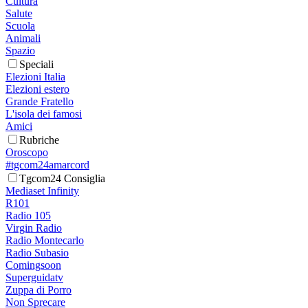
Cultura
Salute
Scuola
Animali
Spazio
Speciali
Elezioni Italia
Elezioni estero
Grande Fratello
L'isola dei famosi
Amici
Rubriche
Oroscopo
#tgcom24amarcord
Tgcom24 Consiglia
Mediaset Infinity
R101
Radio 105
Virgin Radio
Radio Montecarlo
Radio Subasio
Comingsoon
Superguidatv
Zuppa di Porro
Non Sprecare