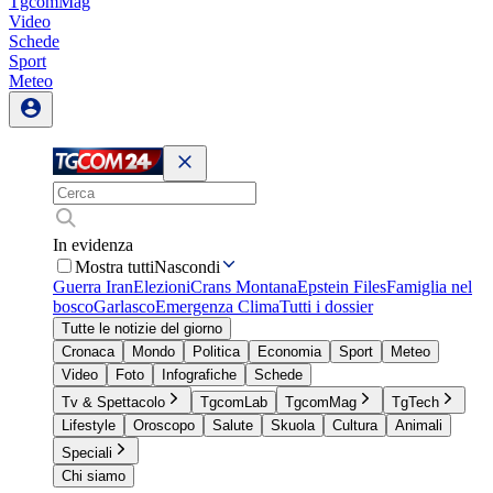
TgcomMag
Video
Schede
Sport
Meteo
In evidenza
Mostra tutti
Nascondi
Guerra Iran
Elezioni
Crans Montana
Epstein Files
Famiglia nel
bosco
Garlasco
Emergenza Clima
Tutti i dossier
Tutte le notizie del giorno
Cronaca
Mondo
Politica
Economia
Sport
Meteo
Video
Foto
Infografiche
Schede
Tv & Spettacolo
TgcomLab
TgcomMag
TgTech
Lifestyle
Oroscopo
Salute
Skuola
Cultura
Animali
Speciali
Chi siamo