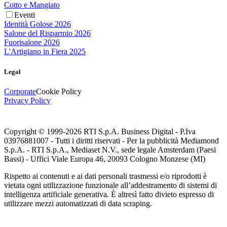
Cotto e Mangiato
Eventi
Identità Golose 2026
Salone del Risparmio 2026
Fuorisalone 2026
L'Artigiano in Fiera 2025
Legal
Corporate
Cookie Policy
Privacy Policy
Copyright © 1999-
2026
RTI S.p.A. Business Digital - P.Iva
03976881007 - Tutti i diritti riservati - Per la pubblicità Mediamond
S.p.A. - RTI S.p.A., Mediaset N.V., sede legale Amsterdam (Paesi
Bassi) - Uffici Viale Europa 46, 20093 Cologno Monzese (MI)
Rispetto ai contenuti e ai dati personali trasmessi e/o riprodotti è
vietata ogni utilizzazione funzionale all’addestramento di sistemi di
intelligenza artificiale generativa. È altresì fatto divieto espresso di
utilizzare mezzi automatizzati di data scraping.