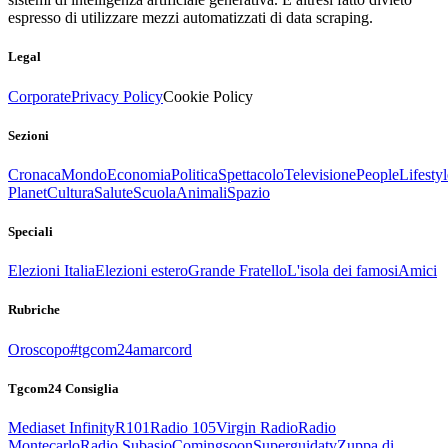
espresso di utilizzare mezzi automatizzati di data scraping.
Legal
Corporate
Privacy Policy
Cookie Policy
Sezioni
Cronaca
Mondo
Economia
Politica
Spettacolo
Televisione
People
Lifestyl
Planet
Cultura
Salute
Scuola
Animali
Spazio
Speciali
Elezioni Italia
Elezioni estero
Grande Fratello
L'isola dei famosi
Amici
Rubriche
Oroscopo
#tgcom24amarcord
Tgcom24 Consiglia
Mediaset Infinity
R101
Radio 105
Virgin Radio
Radio
Montecarlo
Radio Subasio
Comingsoon
Superguidatv
Zuppa di