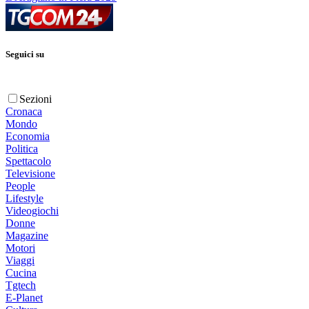
Seguici su
Sezioni
Cronaca
Mondo
Economia
Politica
Spettacolo
Televisione
People
Lifestyle
Videogiochi
Donne
Magazine
Motori
Viaggi
Cucina
Tgtech
E-Planet