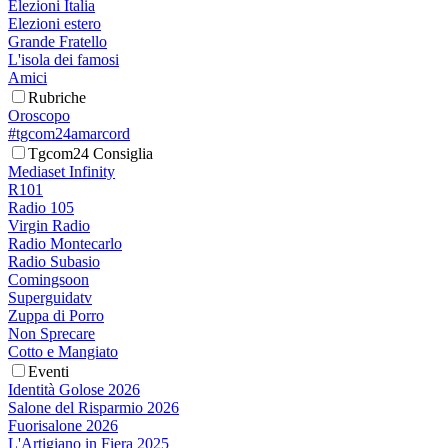
Elezioni Italia
Elezioni estero
Grande Fratello
L'isola dei famosi
Amici
Rubriche
Oroscopo
#tgcom24amarcord
Tgcom24 Consiglia
Mediaset Infinity
R101
Radio 105
Virgin Radio
Radio Montecarlo
Radio Subasio
Comingsoon
Superguidatv
Zuppa di Porro
Non Sprecare
Cotto e Mangiato
Eventi
Identità Golose 2026
Salone del Risparmio 2026
Fuorisalone 2026
L'Artigiano in Fiera 2025