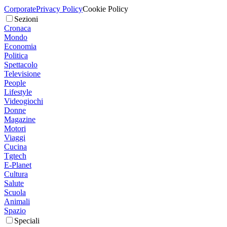
Corporate
Privacy Policy
Cookie Policy
Sezioni
Cronaca
Mondo
Economia
Politica
Spettacolo
Televisione
People
Lifestyle
Videogiochi
Donne
Magazine
Motori
Viaggi
Cucina
Tgtech
E-Planet
Cultura
Salute
Scuola
Animali
Spazio
Speciali