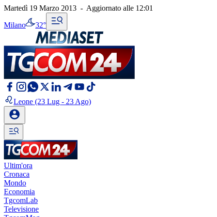
Martedì 19 Marzo 2013
-
Aggiornato alle
12:01
Milano
32°
Leone
(23 Lug - 23 Ago)
Ultim'ora
Cronaca
Mondo
Economia
TgcomLab
Televisione