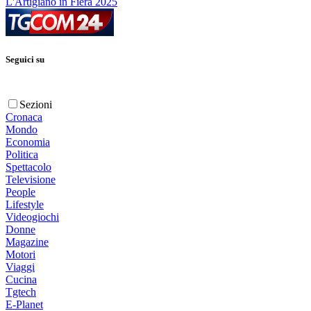
L'Artigiano in Fiera 2025
Seguici su
Sezioni
Cronaca
Mondo
Economia
Politica
Spettacolo
Televisione
People
Lifestyle
Videogiochi
Donne
Magazine
Motori
Viaggi
Cucina
Tgtech
E-Planet