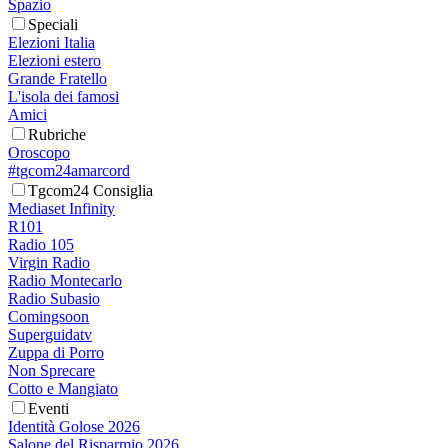
Spazio
Speciali
Elezioni Italia
Elezioni estero
Grande Fratello
L'isola dei famosi
Amici
Rubriche
Oroscopo
#tgcom24amarcord
Tgcom24 Consiglia
Mediaset Infinity
R101
Radio 105
Virgin Radio
Radio Montecarlo
Radio Subasio
Comingsoon
Superguidatv
Zuppa di Porro
Non Sprecare
Cotto e Mangiato
Eventi
Identità Golose 2026
Salone del Risparmio 2026