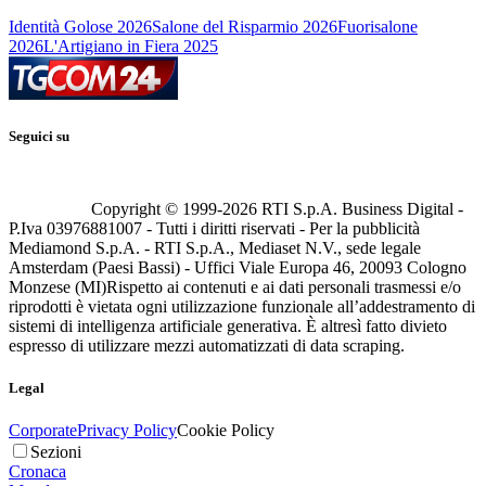
Identità Golose 2026
Salone del Risparmio 2026
Fuorisalone
2026
L'Artigiano in Fiera 2025
Seguici su
Copyright © 1999-
2026
RTI S.p.A. Business Digital -
P.Iva 03976881007 - Tutti i diritti riservati - Per la pubblicità
Mediamond S.p.A. - RTI S.p.A., Mediaset N.V., sede legale
Amsterdam (Paesi Bassi) - Uffici Viale Europa 46, 20093 Cologno
Monzese (MI)
Rispetto ai contenuti e ai dati personali trasmessi e/o
riprodotti è vietata ogni utilizzazione funzionale all’addestramento di
sistemi di intelligenza artificiale generativa. È altresì fatto divieto
espresso di utilizzare mezzi automatizzati di data scraping.
Legal
Corporate
Privacy Policy
Cookie Policy
Sezioni
Cronaca