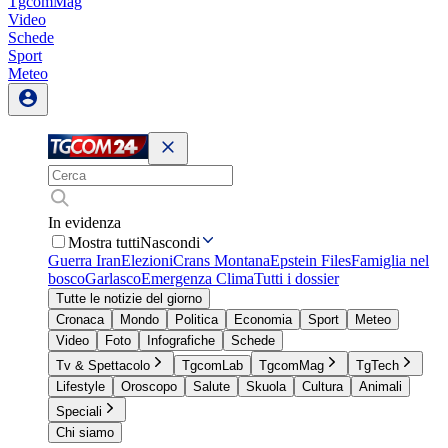
TgcomMag
Video
Schede
Sport
Meteo
In evidenza
Mostra tutti
Nascondi
Guerra Iran
Elezioni
Crans Montana
Epstein Files
Famiglia nel
bosco
Garlasco
Emergenza Clima
Tutti i dossier
Tutte le notizie del giorno
Cronaca
Mondo
Politica
Economia
Sport
Meteo
Video
Foto
Infografiche
Schede
Tv & Spettacolo
TgcomLab
TgcomMag
TgTech
Lifestyle
Oroscopo
Salute
Skuola
Cultura
Animali
Speciali
Chi siamo