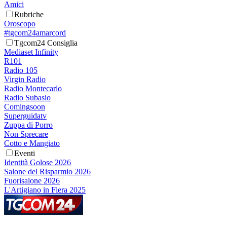
Amici
Rubriche
Oroscopo
#tgcom24amarcord
Tgcom24 Consiglia
Mediaset Infinity
R101
Radio 105
Virgin Radio
Radio Montecarlo
Radio Subasio
Comingsoon
Superguidatv
Zuppa di Porro
Non Sprecare
Cotto e Mangiato
Eventi
Identità Golose 2026
Salone del Risparmio 2026
Fuorisalone 2026
L'Artigiano in Fiera 2025