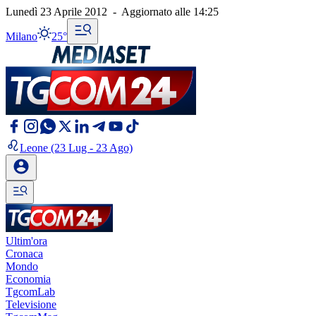
Lunedì 23 Aprile 2012
-
Aggiornato alle
14:25
Milano
25°
Leone
(23 Lug - 23 Ago)
Ultim'ora
Cronaca
Mondo
Economia
TgcomLab
Televisione