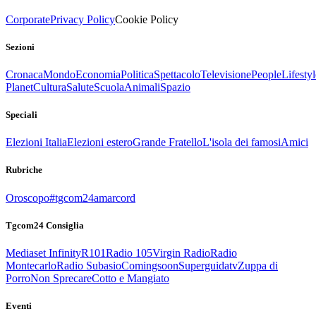
Corporate
Privacy Policy
Cookie Policy
Sezioni
Cronaca
Mondo
Economia
Politica
Spettacolo
Televisione
People
Lifestyl
Planet
Cultura
Salute
Scuola
Animali
Spazio
Speciali
Elezioni Italia
Elezioni estero
Grande Fratello
L'isola dei famosi
Amici
Rubriche
Oroscopo
#tgcom24amarcord
Tgcom24 Consiglia
Mediaset Infinity
R101
Radio 105
Virgin Radio
Radio
Montecarlo
Radio Subasio
Comingsoon
Superguidatv
Zuppa di
Porro
Non Sprecare
Cotto e Mangiato
Eventi