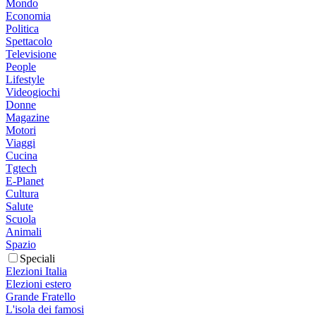
Mondo
Economia
Politica
Spettacolo
Televisione
People
Lifestyle
Videogiochi
Donne
Magazine
Motori
Viaggi
Cucina
Tgtech
E-Planet
Cultura
Salute
Scuola
Animali
Spazio
Speciali
Elezioni Italia
Elezioni estero
Grande Fratello
L'isola dei famosi