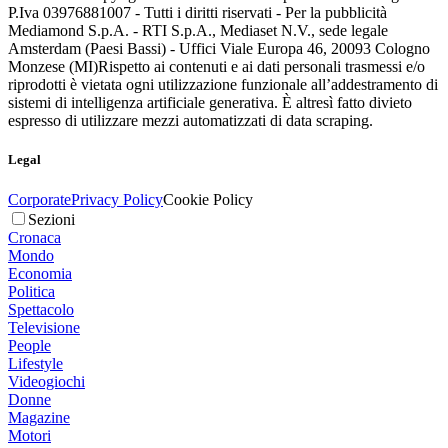
P.Iva 03976881007 - Tutti i diritti riservati - Per la pubblicità
Mediamond S.p.A. - RTI S.p.A., Mediaset N.V., sede legale
Amsterdam (Paesi Bassi) - Uffici Viale Europa 46, 20093 Cologno
Monzese (MI)
Rispetto ai contenuti e ai dati personali trasmessi e/o
riprodotti è vietata ogni utilizzazione funzionale all’addestramento di
sistemi di intelligenza artificiale generativa. È altresì fatto divieto
espresso di utilizzare mezzi automatizzati di data scraping.
Legal
Corporate
Privacy Policy
Cookie Policy
Sezioni
Cronaca
Mondo
Economia
Politica
Spettacolo
Televisione
People
Lifestyle
Videogiochi
Donne
Magazine
Motori