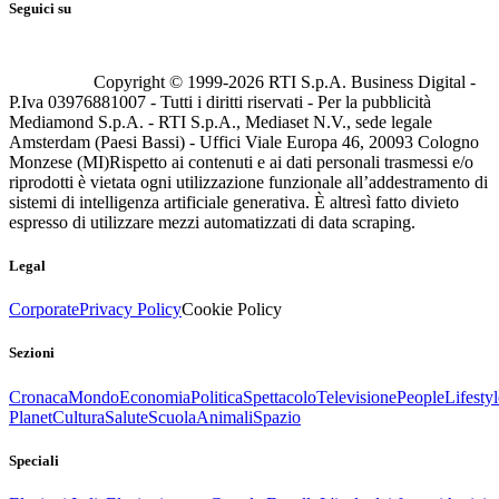
Seguici su
Copyright © 1999-
2026
RTI S.p.A. Business Digital -
P.Iva 03976881007 - Tutti i diritti riservati - Per la pubblicità
Mediamond S.p.A. - RTI S.p.A., Mediaset N.V., sede legale
Amsterdam (Paesi Bassi) - Uffici Viale Europa 46, 20093 Cologno
Monzese (MI)
Rispetto ai contenuti e ai dati personali trasmessi e/o
riprodotti è vietata ogni utilizzazione funzionale all’addestramento di
sistemi di intelligenza artificiale generativa. È altresì fatto divieto
espresso di utilizzare mezzi automatizzati di data scraping.
Legal
Corporate
Privacy Policy
Cookie Policy
Sezioni
Cronaca
Mondo
Economia
Politica
Spettacolo
Televisione
People
Lifestyl
Planet
Cultura
Salute
Scuola
Animali
Spazio
Speciali