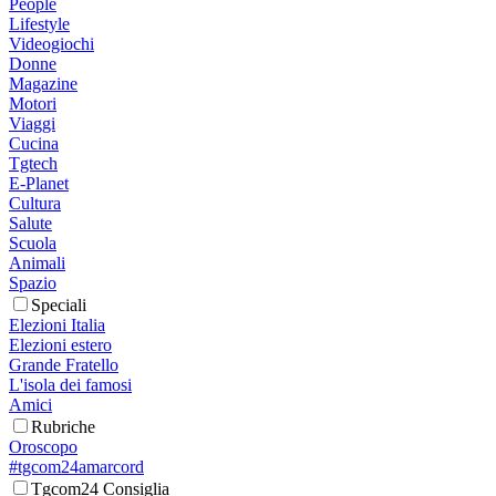
People
Lifestyle
Videogiochi
Donne
Magazine
Motori
Viaggi
Cucina
Tgtech
E-Planet
Cultura
Salute
Scuola
Animali
Spazio
Speciali
Elezioni Italia
Elezioni estero
Grande Fratello
L'isola dei famosi
Amici
Rubriche
Oroscopo
#tgcom24amarcord
Tgcom24 Consiglia