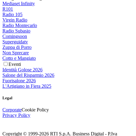
Mediaset Infinity
R101
Radio 105
Virgin Radio
Radio Montecarlo
Radio Subasio
Comingsoon
Superguidatv
Zuppa di Porro
Non Sprecare
Cotto e Mangiato
Eventi
Identità Golose 2026
Salone del Risparmio 2026
Fuorisalone 2026
L'Artigiano in Fiera 2025
Legal
Corporate
Cookie Policy
Privacy Policy
Copyright © 1999-
2026
RTI S.p.A. Business Digital - P.Iva