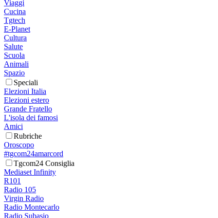
Viaggi
Cucina
Tgtech
E-Planet
Cultura
Salute
Scuola
Animali
Spazio
Speciali
Elezioni Italia
Elezioni estero
Grande Fratello
L'isola dei famosi
Amici
Rubriche
Oroscopo
#tgcom24amarcord
Tgcom24 Consiglia
Mediaset Infinity
R101
Radio 105
Virgin Radio
Radio Montecarlo
Radio Subasio