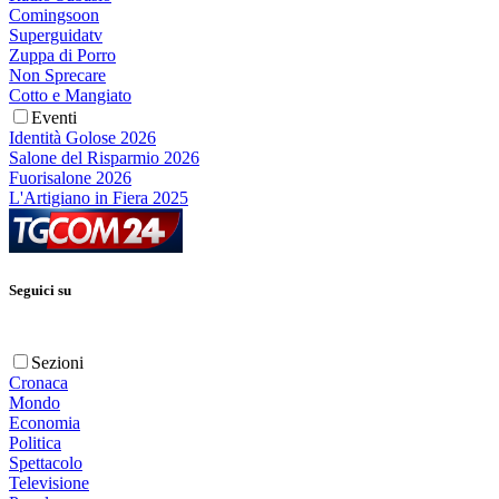
Comingsoon
Superguidatv
Zuppa di Porro
Non Sprecare
Cotto e Mangiato
Eventi
Identità Golose 2026
Salone del Risparmio 2026
Fuorisalone 2026
L'Artigiano in Fiera 2025
Seguici su
Sezioni
Cronaca
Mondo
Economia
Politica
Spettacolo
Televisione