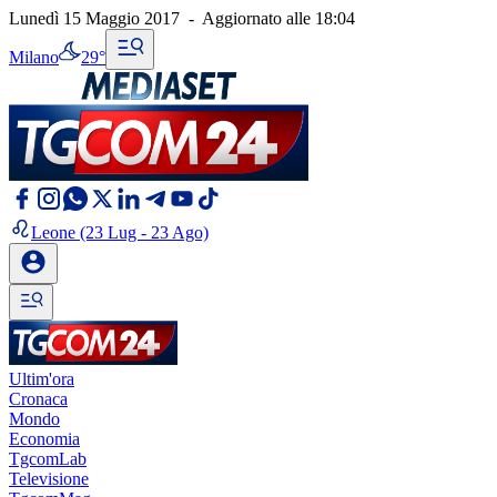
Lunedì 15 Maggio 2017
-
Aggiornato alle
18:04
Milano
29°
Leone
(23 Lug - 23 Ago)
Ultim'ora
Cronaca
Mondo
Economia
TgcomLab
Televisione