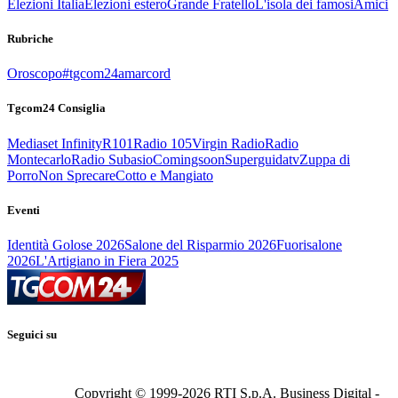
Elezioni Italia
Elezioni estero
Grande Fratello
L'isola dei famosi
Amici
Rubriche
Oroscopo
#tgcom24amarcord
Tgcom24 Consiglia
Mediaset Infinity
R101
Radio 105
Virgin Radio
Radio
Montecarlo
Radio Subasio
Comingsoon
Superguidatv
Zuppa di
Porro
Non Sprecare
Cotto e Mangiato
Eventi
Identità Golose 2026
Salone del Risparmio 2026
Fuorisalone
2026
L'Artigiano in Fiera 2025
Seguici su
Copyright © 1999-
2026
RTI S.p.A. Business Digital -