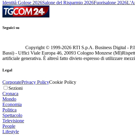
Identità Golose 2026
Salone del Risparmio 2026
Fuorisalone 2026
L'Ar
Seguici su
Copyright © 1999-
2026
RTI S.p.A. Business Digital - P.I
Bassi) - Uffici Viale Europa 46, 20093 Cologno Monzese (MI)
Rispett
artificiale generativa. È altresì fatto divieto espresso di utilizzare mez
Legal
Corporate
Privacy Policy
Cookie Policy
Sezioni
Cronaca
Mondo
Economia
Politica
Spettacolo
Televisione
People
Lifestyle