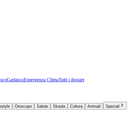
osco
Garlasco
Emergenza Clima
Tutti i dossier
estyle
Oroscopo
Salute
Skuola
Cultura
Animali
Speciali