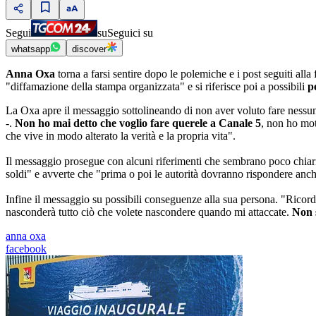
Segui
su
Seguici su
whatsapp
discover
Anna Oxa
torna a farsi sentire dopo le polemiche e i post seguiti alla 
"diffamazione della stampa organizzata" e si riferisce poi a possibili
p
La Oxa apre il messaggio sottolineando di non aver voluto fare nessuna
-.
Non ho mai detto che voglio fare querele a Canale 5
, non ho mot
che vive in modo alterato la verità e la propria vita".
Il messaggio prosegue con alcuni riferimenti che sembrano poco chiari a
soldi" e avverte che "prima o poi le autorità dovranno rispondere anch
Infine il messaggio su possibili conseguenze alla sua persona. "Ricorda
nasconderà tutto ciò che volete nascondere quando mi attaccate.
Non 
anna oxa
facebook