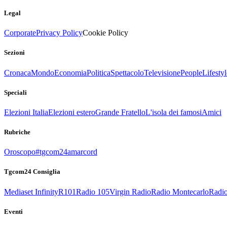
Legal
Corporate
Privacy Policy
Cookie Policy
Sezioni
Cronaca
Mondo
Economia
Politica
Spettacolo
Televisione
People
Lifestyl
Speciali
Elezioni Italia
Elezioni estero
Grande Fratello
L'isola dei famosi
Amici
Rubriche
Oroscopo
#tgcom24amarcord
Tgcom24 Consiglia
Mediaset Infinity
R101
Radio 105
Virgin Radio
Radio Montecarlo
Radio
Eventi