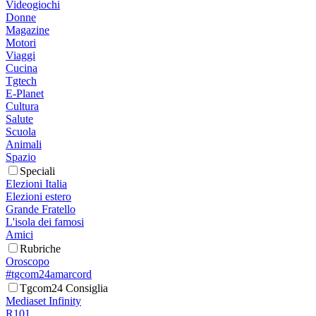
Videogiochi
Donne
Magazine
Motori
Viaggi
Cucina
Tgtech
E-Planet
Cultura
Salute
Scuola
Animali
Spazio
Speciali
Elezioni Italia
Elezioni estero
Grande Fratello
L'isola dei famosi
Amici
Rubriche
Oroscopo
#tgcom24amarcord
Tgcom24 Consiglia
Mediaset Infinity
R101