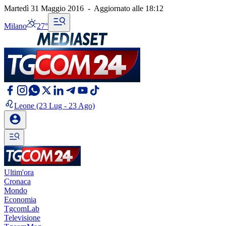
Martedì 31 Maggio 2016
-
Aggiornato alle
18:12
Milano
27°
Leone
(23 Lug - 23 Ago)
Ultim'ora
Cronaca
Mondo
Economia
TgcomLab
Televisione