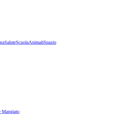
ura
Salute
Scuola
Animali
Spazio
e Mangiato