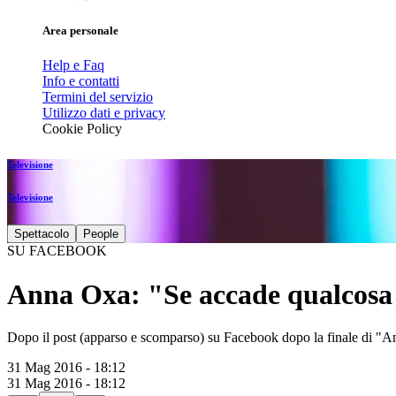
Area personale
Help e Faq
Info e contatti
Termini del servizio
Utilizzo dati e privacy
Cookie Policy
Televisione
Televisione
Spettacolo
People
SU FACEBOOK
Anna Oxa: "Se accade qualcosa a
Dopo il post (apparso e scomparso) su Facebook dopo la finale di "Ami
31 Mag 2016 - 18:12
31 Mag 2016 - 18:12