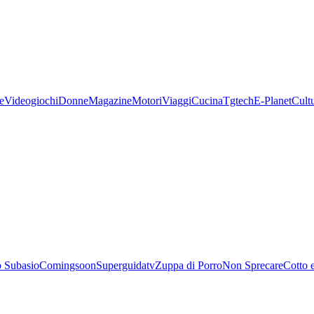
e
Videogiochi
Donne
Magazine
Motori
Viaggi
Cucina
Tgtech
E-Planet
Cult
 Subasio
Comingsoon
Superguidatv
Zuppa di Porro
Non Sprecare
Cotto 