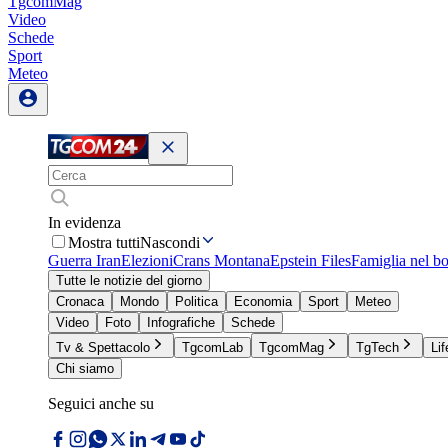
TgcomMag
Video
Schede
Sport
Meteo
In evidenza
Mostra tutti
Nascondi
Guerra Iran
Elezioni
Crans Montana
Epstein Files
Famiglia nel b
Tutte le notizie del giorno
Cronaca
Mondo
Politica
Economia
Sport
Meteo
Video
Foto
Infografiche
Schede
Tv & Spettacolo
TgcomLab
TgcomMag
TgTech
Lif
Chi siamo
Seguici anche su