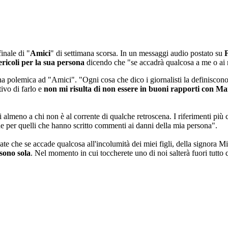
finale di "
Amici
" di settimana scorsa. In un messaggi audio postato su
ericoli per la sua persona
dicendo che "se accadrà qualcosa a me o ai mi
 polemica ad "Amici". "Ogni cosa che dico i giornalisti la definiscono p
ivo di farlo e
non mi risulta di non essere in buoni rapporti con Ma
lmeno a chi non è al corrente di qualche retroscena. I riferimenti più c
e per quelli che hanno scritto commenti ai danni della mia persona".
te che se accade qualcosa all'incolumità dei miei figli, della signora Mil
sono sola
. Nel momento in cui toccherete uno di noi salterà fuori tutto