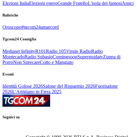
Elezioni Italia
Elezioni estero
Grande Fratello
L'isola dei famosi
Amici
Rubriche
Oroscopo
#tgcom24amarcord
Tgcom24 Consiglia
Mediaset Infinity
R101
Radio 105
Virgin Radio
Radio
Montecarlo
Radio Subasio
Comingsoon
Superguidatv
Zuppa di
Porro
Non Sprecare
Cotto e Mangiato
Eventi
Identità Golose 2026
Salone del Risparmio 2026
Fuorisalone
2026
L'Artigiano in Fiera 2025
Seguici su