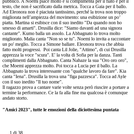
pubblico. A Noemi piace molto e si complimenta per il fiato e per il
testo, che non è sacrificato dalla metrica. Tocca a Gaia per il ballo.
Ad Eleonora non è piaciuta tantissimo, perché la trova non troppo
migliorata nell’ampiezza del movimento: una esibizione un po’
piatta. Martina si esibisce con il suo inedito "Da quando non ho
smesso di amarti". Drusilla dice: "Siamo davanti ad una signora
cantante". Kumo balla un assolo. La Abbagnato lo trova molto
migliorato. Malia canta "Non so se tu". Noemi lo invita a raccontare
un po' meglio. Tocca a Simone ballare. Eleonora trova che abbia
fatto molti progressi. Poi canta Lil Jolie, "Attimo", di cui Drusilla
apprezza la voce "scura". E' la volta di Sofia per la danza. Tanti
complimenti dalla Abbagnato. Canta Nahaze la sua "Oro oro oro",
che Moemi apprezza molto. Poi tocca a Lucia per il ballo. La
Abbagnato la trova interessante con "qualche lavoro da fare". Kia
canta "Iena". Drusilla la trova una "figa pazzesca". Tocca ad Ayle
con il suo inedito "Il tuo nome".
Il ragazzo prova a cantare varie volte senza però riuscire a portare a
termine la performance. Ce la fa alla fine ma qualcosa è comunque
andato storto.
"Amici 2023", tutte le emozioni della diciottesima puntata
1
di 38