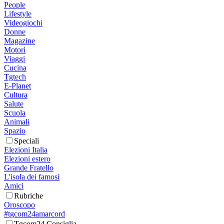
People
Lifestyle
Videogiochi
Donne
Magazine
Motori
Viaggi
Cucina
Tgtech
E-Planet
Cultura
Salute
Scuola
Animali
Spazio
Speciali
Elezioni Italia
Elezioni estero
Grande Fratello
L'isola dei famosi
Amici
Rubriche
Oroscopo
#tgcom24amarcord
Tgcom24 Consiglia