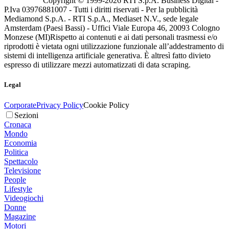
Copyright © 1999-
2026
RTI S.p.A. Business Digital -
P.Iva 03976881007 - Tutti i diritti riservati - Per la pubblicità
Mediamond S.p.A. - RTI S.p.A., Mediaset N.V., sede legale
Amsterdam (Paesi Bassi) - Uffici Viale Europa 46, 20093 Cologno
Monzese (MI)
Rispetto ai contenuti e ai dati personali trasmessi e/o
riprodotti è vietata ogni utilizzazione funzionale all’addestramento di
sistemi di intelligenza artificiale generativa. È altresì fatto divieto
espresso di utilizzare mezzi automatizzati di data scraping.
Legal
Corporate
Privacy Policy
Cookie Policy
Sezioni
Cronaca
Mondo
Economia
Politica
Spettacolo
Televisione
People
Lifestyle
Videogiochi
Donne
Magazine
Motori