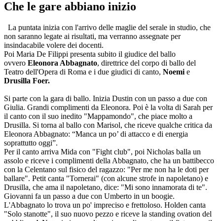
Che le gare abbiano inizio
La puntata inizia con l'arrivo delle maglie del serale in studio, che
non saranno legate ai risultati, ma verranno assegnate per
insindacabile volere dei docenti.
Poi Maria De Filippi presenta subito il giudice del ballo
ovvero
Eleonora Abbagnato
, direttrice del corpo di ballo del
Teatro dell'Opera di Roma e i due giudici di canto,
Noemi
e
Drusilla Foer.
Si parte con la gara di ballo. Inizia Dustin con un passo a due con
Giulia. Grandi complimenti da Eleonora. Poi è la volta di Sarah per
il canto con il suo inedito "Mappamondo", che piace molto a
Drusilla. Si torna al ballo con Marisol, che riceve qualche critica da
Eleonora Abbagnato: “Manca un po’ di attacco e di energia
soprattutto oggi”.
Per il canto arriva Mida con "Fight club", poi Nicholas balla un
assolo e riceve i complimenti della Abbagnato, che ha un battibecco
con la Celentano sul fisico del ragazzo: "Per me non ha le doti per
ballare". Petit canta "Tornerai" (con alcune strofe in napoletano) e
Drusilla, che ama il napoletano, dice: "Mi sono innamorata di te".
Giovanni fa un passo a due con Umberto in un boogie.
L'Abbagnato lo trova un po' impreciso e frettoloso. Holden canta
"Solo stanotte", il suo nuovo pezzo e riceve la standing ovation del