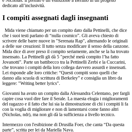
e Nicholas. Il premio è un’esibizione a Berlino in un progetto
dedicato all’inclusività.
I compiti assegnati dagli insegnanti
Mida viene chiamato per un compito dato dalla Pettinelli, che dice
che i suoi testi parlano di “nulla cosmico”. Gli aveva chiesto di
scrivere delle barre nuove in "Serenata Rap", alternando le originali
a delle sue creazioni: Il tutto senza modificare il senso della canzone.
Mida dice di aver preso il compito seriamente, anche se la ha trovato
insensato. La Pettinelli gli dà 5 "perché metà compito l’ha fatto
Jovanotti”. Parte un battibecco tra la Pettinelli Zerbi e la Cuccarini,
che trovano i compiti della loro collega davvero assurdi e insensati.
Lei risponde alle loro critiche: “Questi compiti sono quelli che
danno alla scuola di scrittura di Berkeley” e consiglia un libro da
leggere: "Writing better lyrics".
Giovanni ha avuto un compito dalla Alessandra Celentano, per fargli
capire cosa vuol dire fare il Serale. La maesta elogia i miglioramenti
del ragazzo e il fatto che lui sia la dimostrazione di chi i compiti li fa
con la voglia di migliorare e non di lamentarsi come fanno altri
(Nicholas, ndr), ma non gli dà la sufficienza a livello tecnico.
Intermezzo con l'esibizione di Drusilla Foer, che canta “Da questa
parte”, scritta per lei da Mariella Nava.