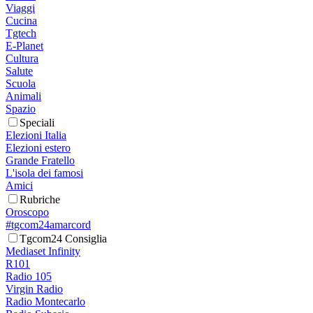
Viaggi
Cucina
Tgtech
E-Planet
Cultura
Salute
Scuola
Animali
Spazio
Speciali
Elezioni Italia
Elezioni estero
Grande Fratello
L'isola dei famosi
Amici
Rubriche
Oroscopo
#tgcom24amarcord
Tgcom24 Consiglia
Mediaset Infinity
R101
Radio 105
Virgin Radio
Radio Montecarlo