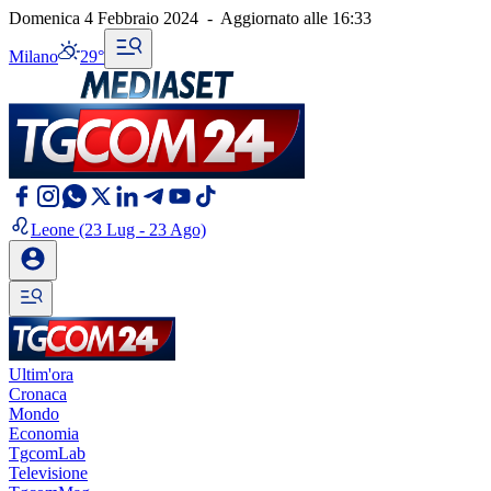
Domenica 4 Febbraio 2024
-
Aggiornato alle
16:33
Milano
29°
Leone
(23 Lug - 23 Ago)
Ultim'ora
Cronaca
Mondo
Economia
TgcomLab
Televisione