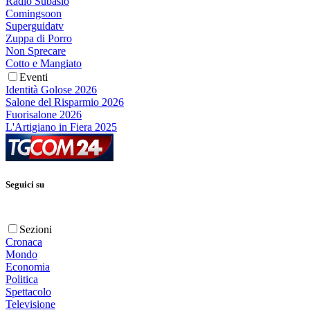
Radio Subasio
Comingsoon
Superguidatv
Zuppa di Porro
Non Sprecare
Cotto e Mangiato
Eventi
Identità Golose 2026
Salone del Risparmio 2026
Fuorisalone 2026
L'Artigiano in Fiera 2025
Seguici su
Sezioni
Cronaca
Mondo
Economia
Politica
Spettacolo
Televisione