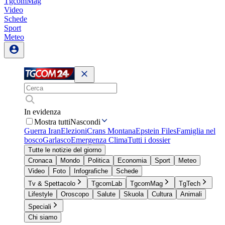
TgcomMag
Video
Schede
Sport
Meteo
In evidenza
Mostra tutti
Nascondi
Guerra Iran
Elezioni
Crans Montana
Epstein Files
Famiglia nel
bosco
Garlasco
Emergenza Clima
Tutti i dossier
Tutte le notizie del giorno
Cronaca
Mondo
Politica
Economia
Sport
Meteo
Video
Foto
Infografiche
Schede
Tv & Spettacolo
TgcomLab
TgcomMag
TgTech
Lifestyle
Oroscopo
Salute
Skuola
Cultura
Animali
Speciali
Chi siamo