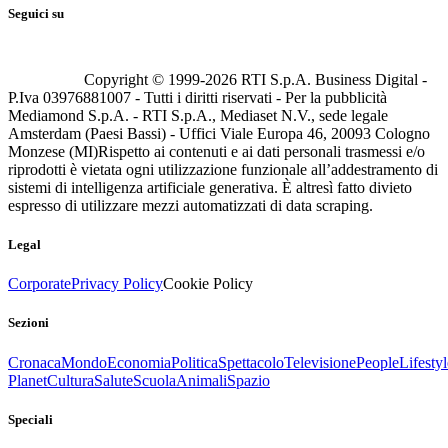
Seguici su
Copyright © 1999-
2026
RTI S.p.A. Business Digital -
P.Iva 03976881007 - Tutti i diritti riservati - Per la pubblicità
Mediamond S.p.A. - RTI S.p.A., Mediaset N.V., sede legale
Amsterdam (Paesi Bassi) - Uffici Viale Europa 46, 20093 Cologno
Monzese (MI)
Rispetto ai contenuti e ai dati personali trasmessi e/o
riprodotti è vietata ogni utilizzazione funzionale all’addestramento di
sistemi di intelligenza artificiale generativa. È altresì fatto divieto
espresso di utilizzare mezzi automatizzati di data scraping.
Legal
Corporate
Privacy Policy
Cookie Policy
Sezioni
Cronaca
Mondo
Economia
Politica
Spettacolo
Televisione
People
Lifestyl
Planet
Cultura
Salute
Scuola
Animali
Spazio
Speciali