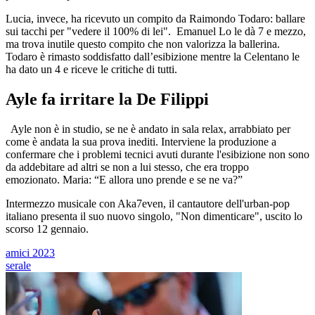
Lucia, invece, ha ricevuto un compito da Raimondo Todaro: ballare
sui tacchi per "vedere il 100% di lei". Emanuel Lo le dà 7 e mezzo,
ma trova inutile questo compito che non valorizza la ballerina.
Todaro è rimasto soddisfatto dall’esibizione mentre la Celentano le
ha dato un 4 e riceve le critiche di tutti.
Ayle fa irritare la De Filippi
Ayle non è in studio, se ne è andato in sala relax, arrabbiato per
come è andata la sua prova inediti. Interviene la produzione a
confermare che i problemi tecnici avuti durante l'esibizione non sono
da addebitare ad altri se non a lui stesso, che era troppo
emozionato. Maria: “E allora uno prende e se ne va?”
Intermezzo musicale con Aka7even, il cantautore dell'urban-pop
italiano presenta il suo nuovo singolo, "Non dimenticare", uscito lo
scorso 12 gennaio.
amici 2023
serale