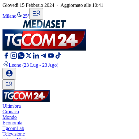
Giovedì 15 Febbraio 2024
-
Aggiornato alle
10:41
Milano
25°
Leone
(23 Lug - 23 Ago)
Ultim'ora
Cronaca
Mondo
Economia
TgcomLab
Televisione