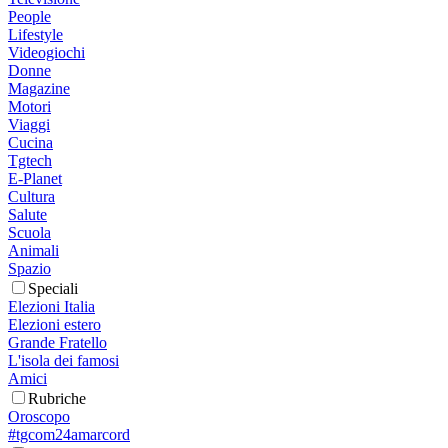
People
Lifestyle
Videogiochi
Donne
Magazine
Motori
Viaggi
Cucina
Tgtech
E-Planet
Cultura
Salute
Scuola
Animali
Spazio
Speciali
Elezioni Italia
Elezioni estero
Grande Fratello
L'isola dei famosi
Amici
Rubriche
Oroscopo
#tgcom24amarcord