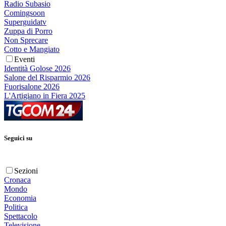
Radio Subasio
Comingsoon
Superguidatv
Zuppa di Porro
Non Sprecare
Cotto e Mangiato
Eventi
Identità Golose 2026
Salone del Risparmio 2026
Fuorisalone 2026
L'Artigiano in Fiera 2025
Seguici su
Sezioni
Cronaca
Mondo
Economia
Politica
Spettacolo
Televisione