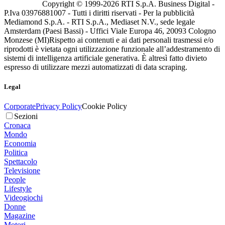
Copyright © 1999-
2026
RTI S.p.A. Business Digital -
P.Iva 03976881007 - Tutti i diritti riservati - Per la pubblicità
Mediamond S.p.A. - RTI S.p.A., Mediaset N.V., sede legale
Amsterdam (Paesi Bassi) - Uffici Viale Europa 46, 20093 Cologno
Monzese (MI)
Rispetto ai contenuti e ai dati personali trasmessi e/o
riprodotti è vietata ogni utilizzazione funzionale all’addestramento di
sistemi di intelligenza artificiale generativa. È altresì fatto divieto
espresso di utilizzare mezzi automatizzati di data scraping.
Legal
Corporate
Privacy Policy
Cookie Policy
Sezioni
Cronaca
Mondo
Economia
Politica
Spettacolo
Televisione
People
Lifestyle
Videogiochi
Donne
Magazine
Motori