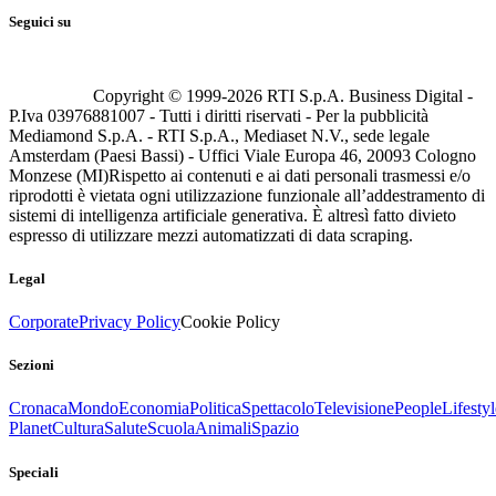
Seguici su
Copyright © 1999-
2026
RTI S.p.A. Business Digital -
P.Iva 03976881007 - Tutti i diritti riservati - Per la pubblicità
Mediamond S.p.A. - RTI S.p.A., Mediaset N.V., sede legale
Amsterdam (Paesi Bassi) - Uffici Viale Europa 46, 20093 Cologno
Monzese (MI)
Rispetto ai contenuti e ai dati personali trasmessi e/o
riprodotti è vietata ogni utilizzazione funzionale all’addestramento di
sistemi di intelligenza artificiale generativa. È altresì fatto divieto
espresso di utilizzare mezzi automatizzati di data scraping.
Legal
Corporate
Privacy Policy
Cookie Policy
Sezioni
Cronaca
Mondo
Economia
Politica
Spettacolo
Televisione
People
Lifestyl
Planet
Cultura
Salute
Scuola
Animali
Spazio
Speciali