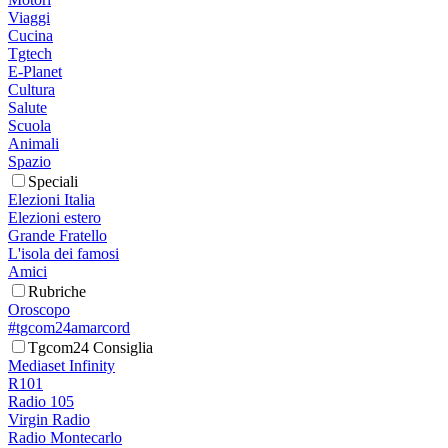
Viaggi
Cucina
Tgtech
E-Planet
Cultura
Salute
Scuola
Animali
Spazio
Speciali
Elezioni Italia
Elezioni estero
Grande Fratello
L'isola dei famosi
Amici
Rubriche
Oroscopo
#tgcom24amarcord
Tgcom24 Consiglia
Mediaset Infinity
R101
Radio 105
Virgin Radio
Radio Montecarlo