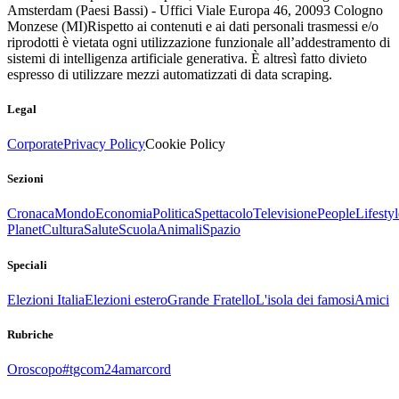
Amsterdam (Paesi Bassi) - Uffici Viale Europa 46, 20093 Cologno
Monzese (MI)
Rispetto ai contenuti e ai dati personali trasmessi e/o
riprodotti è vietata ogni utilizzazione funzionale all’addestramento di
sistemi di intelligenza artificiale generativa. È altresì fatto divieto
espresso di utilizzare mezzi automatizzati di data scraping.
Legal
Corporate
Privacy Policy
Cookie Policy
Sezioni
Cronaca
Mondo
Economia
Politica
Spettacolo
Televisione
People
Lifestyl
Planet
Cultura
Salute
Scuola
Animali
Spazio
Speciali
Elezioni Italia
Elezioni estero
Grande Fratello
L'isola dei famosi
Amici
Rubriche
Oroscopo
#tgcom24amarcord