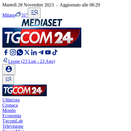
Martedì 28 Novembre 2023
-
Aggiornato alle
08:29
Milano
31°
Leone
(23 Lug - 23 Ago)
Ultim'ora
Cronaca
Mondo
Economia
TgcomLab
Televisione