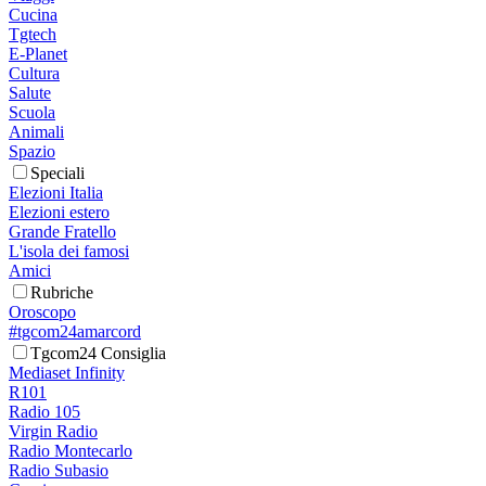
Cucina
Tgtech
E-Planet
Cultura
Salute
Scuola
Animali
Spazio
Speciali
Elezioni Italia
Elezioni estero
Grande Fratello
L'isola dei famosi
Amici
Rubriche
Oroscopo
#tgcom24amarcord
Tgcom24 Consiglia
Mediaset Infinity
R101
Radio 105
Virgin Radio
Radio Montecarlo
Radio Subasio