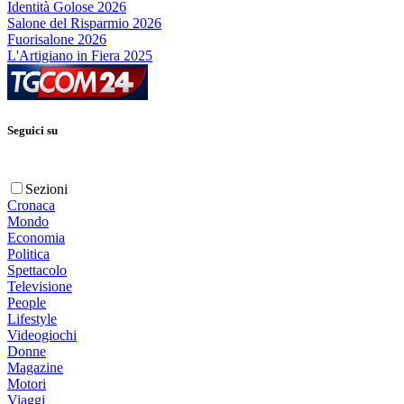
Identità Golose 2026
Salone del Risparmio 2026
Fuorisalone 2026
L'Artigiano in Fiera 2025
Seguici su
Sezioni
Cronaca
Mondo
Economia
Politica
Spettacolo
Televisione
People
Lifestyle
Videogiochi
Donne
Magazine
Motori
Viaggi