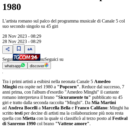
1980
L'artista romano sul palco del programma musicale di Canale 5 col
suo secondo singolo su 45 giri
28 Nov 2023 - 08:29
28 Nov 2023 - 08:29
Segui
su
Seguici su
whatsapp
discover
Tra i primi artisti a esibirsi nella neonata Canale 5
Amedeo
Minghi
era ospite nel 1980 a
"Popcorn"
. Reduce dal successo, 7
anni prima, con l'album d'esordio "Amedeo Minghi" il cantante
romano interpretava il brano
"Sicuramente tu"
pubblicato su 45
giri e tratto dalla seconda raccolta "Minghi". Da
Mia Martini
ad
Andrea Bocelli
a
Marcella Bella
e
Franco Califano
: Minghi ha
scritto
testi
per decine di artisti ma la collaborazione più nota resta
quella con
Mietta
con la quale si classificò al terzo posto al
Festival
di Sanremo 1990
col brano
"Vattene amore"
.