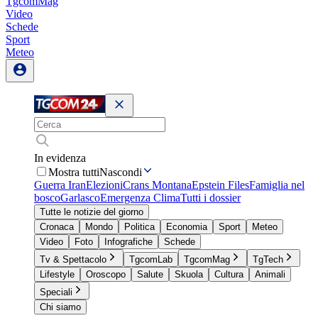
TgcomMag
Video
Schede
Sport
Meteo
In evidenza
Mostra tutti
Nascondi
Guerra Iran
Elezioni
Crans Montana
Epstein Files
Famiglia nel
bosco
Garlasco
Emergenza Clima
Tutti i dossier
Tutte le notizie del giorno
Cronaca
Mondo
Politica
Economia
Sport
Meteo
Video
Foto
Infografiche
Schede
Tv & Spettacolo
TgcomLab
TgcomMag
TgTech
Lifestyle
Oroscopo
Salute
Skuola
Cultura
Animali
Speciali
Chi siamo