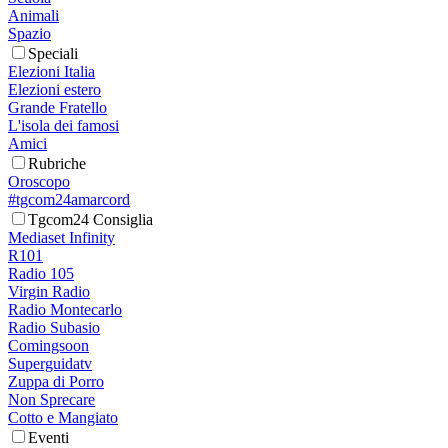
Animali
Spazio
Speciali
Elezioni Italia
Elezioni estero
Grande Fratello
L'isola dei famosi
Amici
Rubriche
Oroscopo
#tgcom24amarcord
Tgcom24 Consiglia
Mediaset Infinity
R101
Radio 105
Virgin Radio
Radio Montecarlo
Radio Subasio
Comingsoon
Superguidatv
Zuppa di Porro
Non Sprecare
Cotto e Mangiato
Eventi