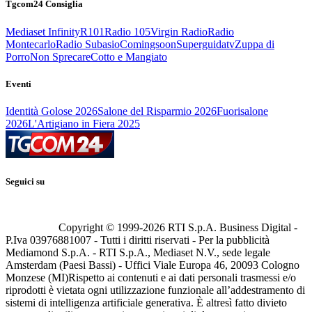
Tgcom24 Consiglia
Mediaset Infinity
R101
Radio 105
Virgin Radio
Radio
Montecarlo
Radio Subasio
Comingsoon
Superguidatv
Zuppa di
Porro
Non Sprecare
Cotto e Mangiato
Eventi
Identità Golose 2026
Salone del Risparmio 2026
Fuorisalone
2026
L'Artigiano in Fiera 2025
Seguici su
Copyright © 1999-
2026
RTI S.p.A. Business Digital -
P.Iva 03976881007 - Tutti i diritti riservati - Per la pubblicità
Mediamond S.p.A. - RTI S.p.A., Mediaset N.V., sede legale
Amsterdam (Paesi Bassi) - Uffici Viale Europa 46, 20093 Cologno
Monzese (MI)
Rispetto ai contenuti e ai dati personali trasmessi e/o
riprodotti è vietata ogni utilizzazione funzionale all’addestramento di
sistemi di intelligenza artificiale generativa. È altresì fatto divieto