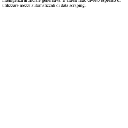
intelligenza artificiale generativa. È altresì fatto divieto espresso di
utilizzare mezzi automatizzati di data scraping.