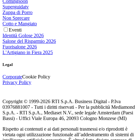
Comingsoon
Superguidatv
Zuppa di Porro
Non Sprecare
Cotto e Mangiato
Eventi
Identità Golose 2026
Salone del Risparmio 2026
Fuorisalone 2026
L'Artigiano in Fiera 2025
Legal
Corporate
Cookie Policy
Privacy Policy
Copyright © 1999-
2026
RTI S.p.A. Business Digital - P.Iva
03976881007 - Tutti i diritti riservati - Per la pubblicità Mediamond
S.p.A. - RTI S.p.A., Mediaset N.V., sede legale Amsterdam (Paesi
Bassi) - Uffici Viale Europa 46, 20093 Cologno Monzese (MI)
Rispetto ai contenuti e ai dati personali trasmessi e/o riprodotti è
vietata ogni utilizzazione funzionale all’addestramento di sistemi di