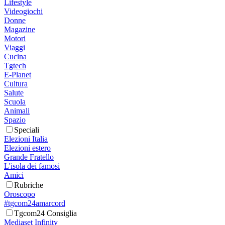
Lifestyle
Videogiochi
Donne
Magazine
Motori
Viaggi
Cucina
Tgtech
E-Planet
Cultura
Salute
Scuola
Animali
Spazio
Speciali
Elezioni Italia
Elezioni estero
Grande Fratello
L'isola dei famosi
Amici
Rubriche
Oroscopo
#tgcom24amarcord
Tgcom24 Consiglia
Mediaset Infinity