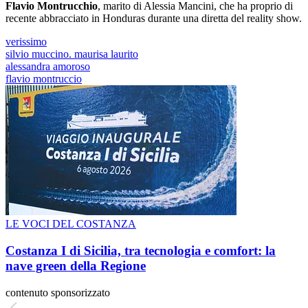
Flavio Montrucchio
, marito di Alessia Mancini, che ha proprio di
recente abbracciato in Honduras durante una diretta del reality show.
verissimo
silvio muccino. maurisa laurito
alessandra amoroso
flavio montruccio
LE VOCI DEL COSTANZA
Costanza I di Sicilia, tra tecnologia e comfort: la
nave green della Regione
contenuto sponsorizzato