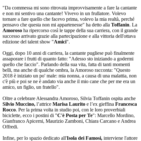
"Da commessa mi sono ritrovata improvvisamente a fare la cantante
e non mi sentivo una cantante! Vivevo in un frullatore. Volevo
tornare a fare quello che facevo prima, volevo la mia realtà, perché
pensavo che questa non mi appartenesse" ha detto alla
Toffanin
. La
Amoroso
ha ripercorso così le tappe della sua carriera, con il grande
successo arrivato grazie alla partecipazione e alla vittoria dell'ottava
edizione del talent show "
Amici
".
Oggi, dopo 10 anni di carriera, la cantante pugliese può finalmente
assaporare i frutti di quanto fatto: "Adesso sto iniziando a godermi
quello che faccio". Parlando della sua vita, fatta di tanti momenti
belli, ma anche di qualche ombra, la Amoroso racconta: "Questo
2018 è iniziato un po' male: mia nonna, a causa di una malattia, non
c'è più e poi se ne è andato via anche il mio cane che per me era un
amico, un figlio, un fratello".
Oltre a celebrare Alessandra Amoroso, Silvia Toffanin ospita anche
Silvio Muccino,
l’attrice
Marisa Laurito
e
l’ex gieffina
Francesca
Rocco
. Per la prima volta in studio poi, con le loro proverbiali
biciclette, ecco i postini di "
C'è Posta per Te
": Marcello Mordino,
Gianfranco Apicerni, Maurizio Zamboni, Chiara Carcano e Andrea
Offredi.
Infine, per lo spazio dedicato all'
Isola dei Famosi,
interviene l'attore