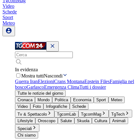
TgcomMag
Video
Schede
Sport
Meteo
In evidenza
Mostra tutti
Nascondi
Guerra Iran
Elezioni
Crans Montana
Epstein Files
Famiglia nel
bosco
Garlasco
Emergenza Clima
Tutti i dossier
Tutte le notizie del giorno
Cronaca
Mondo
Politica
Economia
Sport
Meteo
Video
Foto
Infografiche
Schede
Tv & Spettacolo
TgcomLab
TgcomMag
TgTech
Lifestyle
Oroscopo
Salute
Skuola
Cultura
Animali
Speciali
Chi siamo