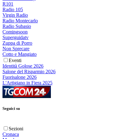
R101
Radio 105
Virgin Radio
Radio Montecarlo
Radio Subasio
Comingsoon
Superguidatv
Zuppa di Porro
Non Sprecare
Cotto e Mangiato
Eventi
Identità Golose 2026
Salone del Risparmio 2026
Fuorisalone 2026
L'Artigiano in Fiera 2025
Seguici su
Sezioni
Cronaca