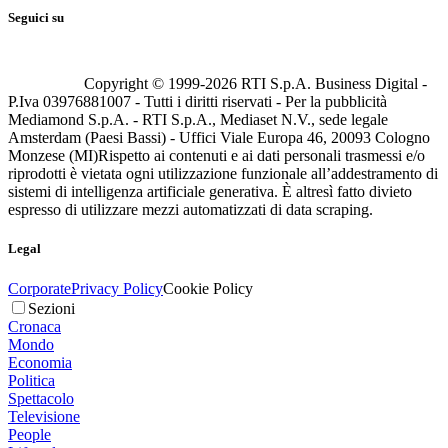
Seguici su
Copyright © 1999-
2026
RTI S.p.A. Business Digital -
P.Iva 03976881007 - Tutti i diritti riservati - Per la pubblicità
Mediamond S.p.A. - RTI S.p.A., Mediaset N.V., sede legale
Amsterdam (Paesi Bassi) - Uffici Viale Europa 46, 20093 Cologno
Monzese (MI)
Rispetto ai contenuti e ai dati personali trasmessi e/o
riprodotti è vietata ogni utilizzazione funzionale all’addestramento di
sistemi di intelligenza artificiale generativa. È altresì fatto divieto
espresso di utilizzare mezzi automatizzati di data scraping.
Legal
Corporate
Privacy Policy
Cookie Policy
Sezioni
Cronaca
Mondo
Economia
Politica
Spettacolo
Televisione
People