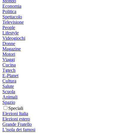
Mondo
Economia
Politica
Spettacolo
Televisione
People
Lifestyle
Videogiochi
Donne
Magazine
Motori
Viaggi
Cucina
Tgtech
E-Planet
Cultura
Salute
Scuola
Animali
Spazio
Speciali
Elezioni Italia
Elezioni estero
Grande Fratello
L'isola dei famosi