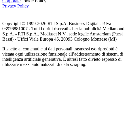
Corporate
Cookie Policy
Privacy Policy
Copyright © 1999-
2026
RTI S.p.A. Business Digital - P.Iva
03976881007 - Tutti i diritti riservati - Per la pubblicità Mediamond
S.p.A. - RTI S.p.A., Mediaset N.V., sede legale Amsterdam (Paesi
Bassi) - Uffici Viale Europa 46, 20093 Cologno Monzese (MI)
Rispetto ai contenuti e ai dati personali trasmessi e/o riprodotti è
vietata ogni utilizzazione funzionale all’addestramento di sistemi di
intelligenza artificiale generativa. È altresì fatto divieto espresso di
utilizzare mezzi automatizzati di data scraping.