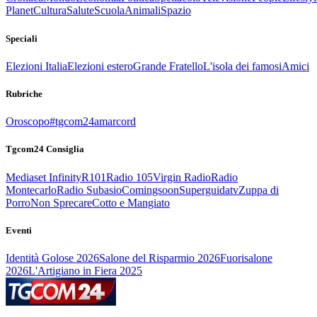
Planet
Cultura
Salute
Scuola
Animali
Spazio
Speciali
Elezioni Italia
Elezioni estero
Grande Fratello
L'isola dei famosi
Amici
Rubriche
Oroscopo
#tgcom24amarcord
Tgcom24 Consiglia
Mediaset Infinity
R101
Radio 105
Virgin Radio
Radio
Montecarlo
Radio Subasio
Comingsoon
Superguidatv
Zuppa di
Porro
Non Sprecare
Cotto e Mangiato
Eventi
Identità Golose 2026
Salone del Risparmio 2026
Fuorisalone
2026
L'Artigiano in Fiera 2025