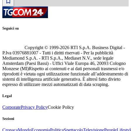
Seguici su
Copyright © 1999-
2026
RTI S.p.A. Business Digital -
P.Iva 03976881007 - Tutti i diritti riservati - Per la pubblicità
Mediamond S.p.A. - RTI S.p.A., Mediaset N.V., sede legale
Amsterdam (Paesi Bassi) - Uffici Viale Europa 46, 20093 Cologno
Monzese (MI)
Rispetto ai contenuti e ai dati personali trasmessi e/o
riprodotti è vietata ogni utilizzazione funzionale all’addestramento di
sistemi di intelligenza artificiale generativa. È altresì fatto divieto
espresso di utilizzare mezzi automatizzati di data scraping.
Legal
Corporate
Privacy Policy
Cookie Policy
Sezioni
Cronaca
Mondo
Economia
Politica
Spettacolo
Televisione
People
Lifestyl