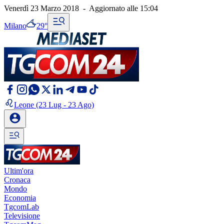
Venerdì 23 Marzo 2018
-
Aggiornato alle
15:04
Milano
29°
Leone
(23 Lug - 23 Ago)
Ultim'ora
Cronaca
Mondo
Economia
TgcomLab
Televisione