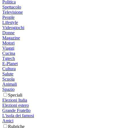
Politica
Spettacolo
Televisione
People
Lifestyle
Videogiochi
Donne
Magazine
Motori
Viaggi
Cucina
Tgtech
E-Planet
Cultura
Salute
Scuola
Animali
Spazio
Speciali
Elezioni Italia
Elezioni estero
Grande Fratello
L'isola dei famosi
Amici
Rubriche