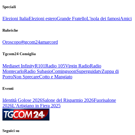
Speciali
Elezioni Italia
Elezioni estero
Grande Fratello
L'isola dei famosi
Amici
Rubriche
Oroscopo
#tgcom24amarcord
Tgcom24 Consiglia
Mediaset Infinity
R101
Radio 105
Virgin Radio
Radio
Montecarlo
Radio Subasio
Comingsoon
Superguidatv
Zuppa di
Porro
Non Sprecare
Cotto e Mangiato
Eventi
Identità Golose 2026
Salone del Risparmio 2026
Fuorisalone
2026
L'Artigiano in Fiera 2025
Seguici su