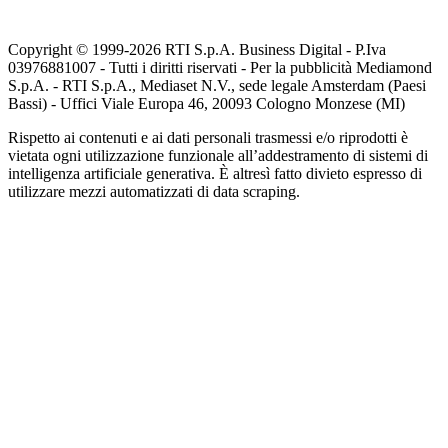
Copyright © 1999-
2026
RTI S.p.A. Business Digital - P.Iva
03976881007 - Tutti i diritti riservati - Per la pubblicità Mediamond
S.p.A. - RTI S.p.A., Mediaset N.V., sede legale Amsterdam (Paesi
Bassi) - Uffici Viale Europa 46, 20093 Cologno Monzese (MI)
Rispetto ai contenuti e ai dati personali trasmessi e/o riprodotti è
vietata ogni utilizzazione funzionale all’addestramento di sistemi di
intelligenza artificiale generativa. È altresì fatto divieto espresso di
utilizzare mezzi automatizzati di data scraping.