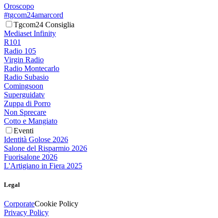
Oroscopo
#tgcom24amarcord
Tgcom24 Consiglia
Mediaset Infinity
R101
Radio 105
Virgin Radio
Radio Montecarlo
Radio Subasio
Comingsoon
Superguidatv
Zuppa di Porro
Non Sprecare
Cotto e Mangiato
Eventi
Identità Golose 2026
Salone del Risparmio 2026
Fuorisalone 2026
L'Artigiano in Fiera 2025
Legal
Corporate
Cookie Policy
Privacy Policy