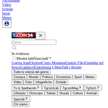
TgcomMag
Video
Schede
Sport
Meteo
In evidenza
Mostra tutti
Nascondi
Guerra Iran
Elezioni
Crans Montana
Epstein Files
Famiglia nel
bosco
Garlasco
Emergenza Clima
Tutti i dossier
Tutte le notizie del giorno
Cronaca
Mondo
Politica
Economia
Sport
Meteo
Video
Foto
Infografiche
Schede
Tv & Spettacolo
TgcomLab
TgcomMag
TgTech
Lifestyle
Oroscopo
Salute
Skuola
Cultura
Animali
Speciali
Chi siamo