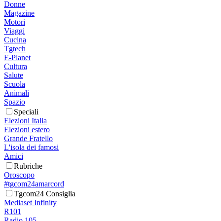
Donne
Magazine
Motori
Viaggi
Cucina
Tgtech
E-Planet
Cultura
Salute
Scuola
Animali
Spazio
Speciali
Elezioni Italia
Elezioni estero
Grande Fratello
L'isola dei famosi
Amici
Rubriche
Oroscopo
#tgcom24amarcord
Tgcom24 Consiglia
Mediaset Infinity
R101
Radio 105