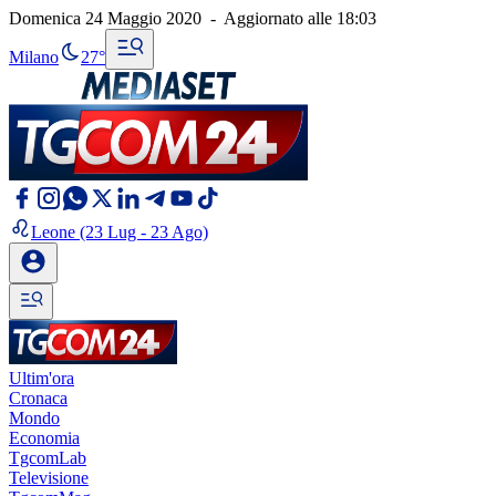
Domenica 24 Maggio 2020
-
Aggiornato alle
18:03
Milano
27°
Leone
(23 Lug - 23 Ago)
Ultim'ora
Cronaca
Mondo
Economia
TgcomLab
Televisione