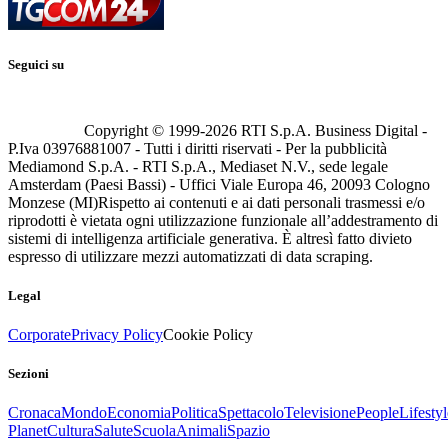
Seguici su
Copyright © 1999-
2026
RTI S.p.A. Business Digital -
P.Iva 03976881007 - Tutti i diritti riservati - Per la pubblicità
Mediamond S.p.A. - RTI S.p.A., Mediaset N.V., sede legale
Amsterdam (Paesi Bassi) - Uffici Viale Europa 46, 20093 Cologno
Monzese (MI)
Rispetto ai contenuti e ai dati personali trasmessi e/o
riprodotti è vietata ogni utilizzazione funzionale all’addestramento di
sistemi di intelligenza artificiale generativa. È altresì fatto divieto
espresso di utilizzare mezzi automatizzati di data scraping.
Legal
Corporate
Privacy Policy
Cookie Policy
Sezioni
Cronaca
Mondo
Economia
Politica
Spettacolo
Televisione
People
Lifestyl
Planet
Cultura
Salute
Scuola
Animali
Spazio