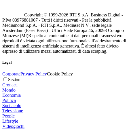
Copyright © 1999-
2026
RTI S.p.A. Business Digital -
P.Iva 03976881007 - Tutti i diritti riservati - Per la pubblicità
Mediamond S.p.A. - RTI S.p.A., Mediaset N.V., sede legale
Amsterdam (Paesi Bassi) - Uffici Viale Europa 46, 20093 Cologno
Monzese (MI)
Rispetto ai contenuti e ai dati personali trasmessi e/o
riprodotti è vietata ogni utilizzazione funzionale all’addestramento di
sistemi di intelligenza artificiale generativa. È altresì fatto divieto
espresso di utilizzare mezzi automatizzati di data scraping.
Legal
Corporate
Privacy Policy
Cookie Policy
Sezioni
Cronaca
Mondo
Economia
Politica
Spettacolo
Televisione
People
Lifestyle
Videogiochi