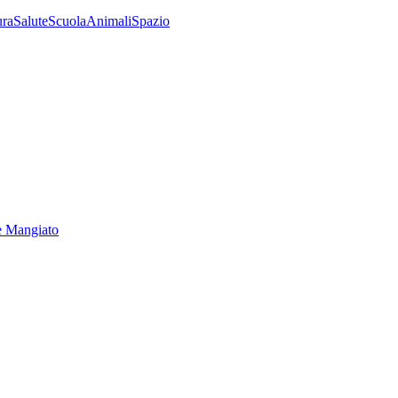
ura
Salute
Scuola
Animali
Spazio
e Mangiato