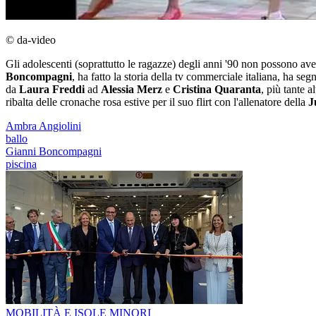
© da-video
Gli adolescenti (soprattutto le ragazze) degli anni '90 non possono ave
Boncompagni
, ha fatto la storia della tv commerciale italiana, ha se
da
Laura Freddi
ad
Alessia Merz
e
Cristina Quaranta
, più tante a
ribalta delle cronache rosa estive per il suo flirt con l'allenatore della
J
Ambra Angiolini
ballo
Gianni Boncompagni
piscina
MOBILITÀ E ISOLE MINORI