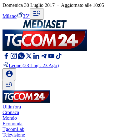
Domenica 30 Luglio 2017
-
Aggiornato alle
10:05
Milano
35°
Leone
(23 Lug - 23 Ago)
Ultim'ora
Cronaca
Mondo
Economia
TgcomLab
Televisione