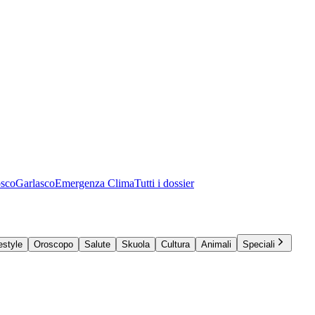
osco
Garlasco
Emergenza Clima
Tutti i dossier
estyle
Oroscopo
Salute
Skuola
Cultura
Animali
Speciali