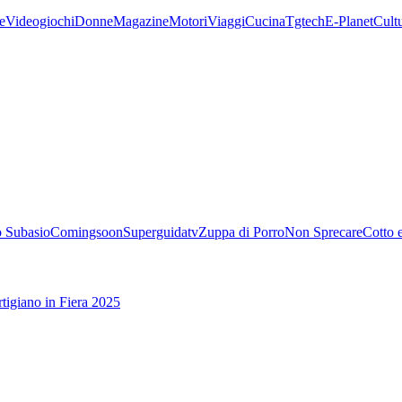
e
Videogiochi
Donne
Magazine
Motori
Viaggi
Cucina
Tgtech
E-Planet
Cult
 Subasio
Comingsoon
Superguidatv
Zuppa di Porro
Non Sprecare
Cotto 
tigiano in Fiera 2025