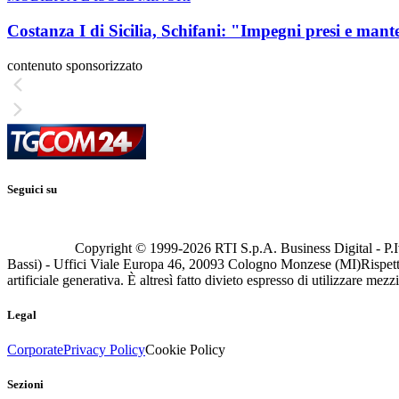
Costanza I di Sicilia, Schifani: "Impegni presi e mant
contenuto sponsorizzato
Seguici su
Copyright © 1999-
2026
RTI S.p.A. Business Digital - P.I
Bassi) - Uffici Viale Europa 46, 20093 Cologno Monzese (MI)
Rispett
artificiale generativa. È altresì fatto divieto espresso di utilizzare mez
Legal
Corporate
Privacy Policy
Cookie Policy
Sezioni