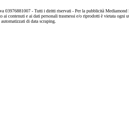
va 03976881007 - Tutti i diritti riservati - Per la pubblicità Mediamon
o ai contenuti e ai dati personali trasmessi e/o riprodotti è vietata ogni 
zi automatizzati di data scraping.