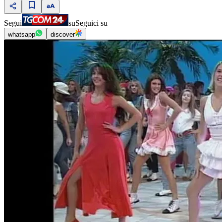
Segui
su
Seguici su
whatsapp
discover