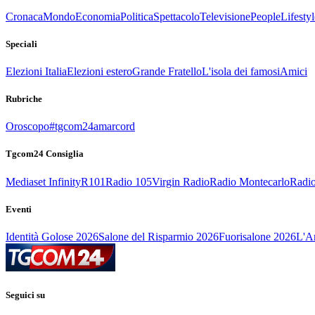
Cronaca
Mondo
Economia
Politica
Spettacolo
Televisione
People
Lifestyl
Speciali
Elezioni Italia
Elezioni estero
Grande Fratello
L'isola dei famosi
Amici
Rubriche
Oroscopo
#tgcom24amarcord
Tgcom24 Consiglia
Mediaset Infinity
R101
Radio 105
Virgin Radio
Radio Montecarlo
Radio
Eventi
Identità Golose 2026
Salone del Risparmio 2026
Fuorisalone 2026
L'Ar
Seguici su