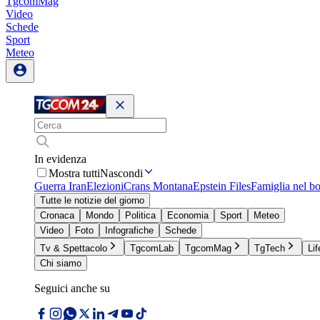
TgcomMag
Video
Schede
Sport
Meteo
In evidenza
Mostra tutti
Nascondi
Guerra Iran
Elezioni
Crans Montana
Epstein Files
Famiglia nel b
Tutte le notizie del giorno
Cronaca
Mondo
Politica
Economia
Sport
Meteo
Video
Foto
Infografiche
Schede
Tv & Spettacolo
TgcomLab
TgcomMag
TgTech
Lif
Chi siamo
Seguici anche su