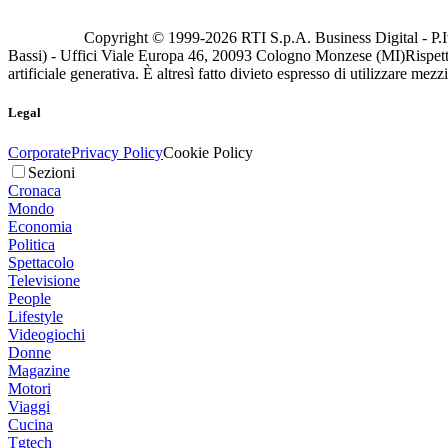
Copyright © 1999-
2026
RTI S.p.A. Business Digital - P.I
Bassi) - Uffici Viale Europa 46, 20093 Cologno Monzese (MI)
Rispett
artificiale generativa. È altresì fatto divieto espresso di utilizzare mez
Legal
Corporate
Privacy Policy
Cookie Policy
Sezioni
Cronaca
Mondo
Economia
Politica
Spettacolo
Televisione
People
Lifestyle
Videogiochi
Donne
Magazine
Motori
Viaggi
Cucina
Tgtech