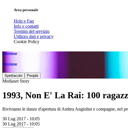
Area personale
Help e Faq
Info e contatti
Termini del servizio
Utilizzo dati e privacy
Cookie Policy
Televisione
Televisione
Spettacolo
People
Mediaset Story
1993, Non E' La Rai: 100 ragazze,
Riviviamo le danze d'apertura di Ambra Angiolini e compagne, nel pr
30 Lug 2017 - 10:05
30 Lug 2017 - 10:05