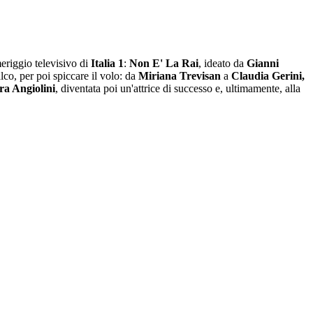
meriggio televisivo di
Italia 1
:
Non E' La Rai
, ideato da
Gianni
lco, per poi spiccare il volo: da
Miriana Trevisan
a
Claudia Gerini,
a Angiolini
, diventata poi un'attrice di successo e, ultimamente, alla