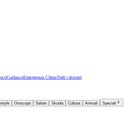
osco
Garlasco
Emergenza Clima
Tutti i dossier
estyle
Oroscopo
Salute
Skuola
Cultura
Animali
Speciali