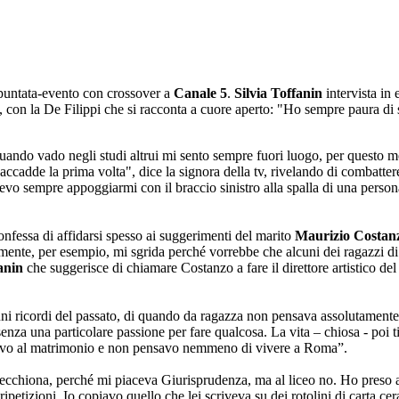
 puntata-evento con crossover a
Canale 5
.
Silvia Toffanin
intervista in
t, con la De Filippi che si racconta a cuore aperto: "Ho sempre paura di 
"Quando vado negli studi altrui mi sento sempre fuori luogo, per questo 
accadde la prima volta", dice la signora della tv, rivelando di combatter
devo sempre appoggiarmi con il braccio sinistro alla spalla di una perso
nfessa di affidarsi spesso ai suggerimenti del marito
Maurizio Costan
amente, per esempio, mi sgrida perché vorrebbe che alcuni dei ragazzi d
fanin
che suggerisce di chiamare Costanzo a fare il direttore artistico de
ni ricordi del passato, di quando da ragazza non pensava assolutamente 
enza una particolare passione per fare qualcosa. La vita – chiosa - poi t
nsavo al matrimonio e non pensavo nemmeno di vivere a Roma”.
 secchiona, perché mi piaceva Giurisprudenza, ma al liceo no. Ho pres
ipetizioni. Io copiavo quello che lei scriveva su dei rotolini di carta cera