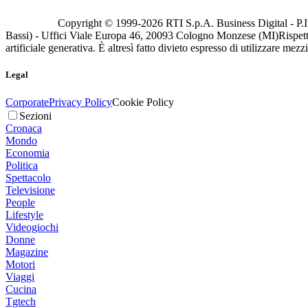
Copyright © 1999-
2026
RTI S.p.A. Business Digital - P.I
Bassi) - Uffici Viale Europa 46, 20093 Cologno Monzese (MI)
Rispett
artificiale generativa. È altresì fatto divieto espresso di utilizzare mez
Legal
Corporate
Privacy Policy
Cookie Policy
Sezioni
Cronaca
Mondo
Economia
Politica
Spettacolo
Televisione
People
Lifestyle
Videogiochi
Donne
Magazine
Motori
Viaggi
Cucina
Tgtech