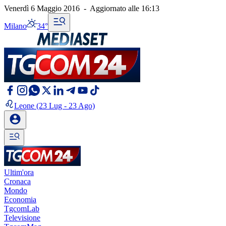
Venerdì 6 Maggio 2016
-
Aggiornato alle
16:13
Milano
34°
Leone
(23 Lug - 23 Ago)
Ultim'ora
Cronaca
Mondo
Economia
TgcomLab
Televisione