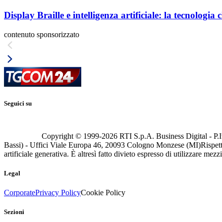
Display Braille e intelligenza artificiale: la tecnologi
contenuto sponsorizzato
Seguici su
Copyright © 1999-
2026
RTI S.p.A. Business Digital - P.I
Bassi) - Uffici Viale Europa 46, 20093 Cologno Monzese (MI)
Rispett
artificiale generativa. È altresì fatto divieto espresso di utilizzare mez
Legal
Corporate
Privacy Policy
Cookie Policy
Sezioni