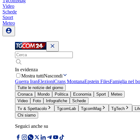
TgcomMag
Video
Schede
Sport
Meteo
In evidenza
Mostra tutti
Nascondi
Guerra Iran
Elezioni
Crans Montana
Epstein Files
Famiglia nel b
Tutte le notizie del giorno
Cronaca
Mondo
Politica
Economia
Sport
Meteo
Video
Foto
Infografiche
Schede
Tv & Spettacolo
TgcomLab
TgcomMag
TgTech
Lif
Chi siamo
Seguici anche su