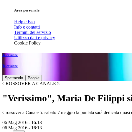
Area personale
Help e Faq
Info e contatti
Termini del servizio
Utilizzo dati e privacy
Cookie Policy
Televisione
Televisione
Spettacolo
People
CROSSOVER A CANALE 5
"Verissimo", Maria De Filippi si
Crossover a Canale 5: sabato 7 maggio la puntata sarà dedicata quasi e
06 Mag 2016 - 16:13
06 Mag 2016 - 16:13