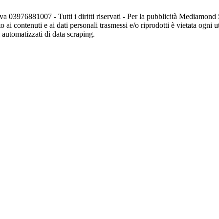
va 03976881007 - Tutti i diritti riservati - Per la pubblicità Mediamon
o ai contenuti e ai dati personali trasmessi e/o riprodotti è vietata ogni 
zi automatizzati di data scraping.