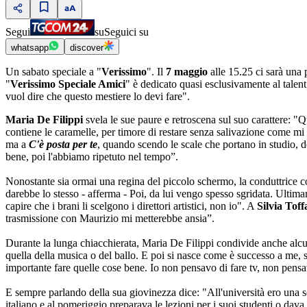
Segui
su
Seguici su
whatsapp
discover
Un sabato speciale a "
Verissimo
". Il
7 maggio
alle 15.25 ci sarà una
"
Verissimo Speciale Amici
" è dedicato quasi esclusivamente al talen
vuol dire che questo mestiere lo devi fare".
Maria De Filippi
svela le sue paure e retroscena sul suo carattere: 
contiene le caramelle, per timore di restare senza salivazione come mi 
ma a
C'è posta per te
, quando scendo le scale che portano in studio, 
bene, poi l'abbiamo ripetuto nel tempo”.
Nonostante sia ormai una regina del piccolo schermo, la conduttrice co
darebbe lo stesso - afferma - Poi, da lui vengo spesso sgridata. Ultim
capire che i brani li scelgono i direttori artistici, non io". A
Silvia Tof
trasmissione con Maurizio mi metterebbe ansia”.
Durante la lunga chiacchierata, Maria De Filippi condivide anche alcu
quella della musica o del ballo. E poi si nasce come è successo a me, s
importante fare quelle cose bene. Io non pensavo di fare tv, non pe
E sempre parlando della sua giovinezza dice: "All'università ero una
italiano e al pomeriggio preparava le lezioni per i suoi studenti o dava r