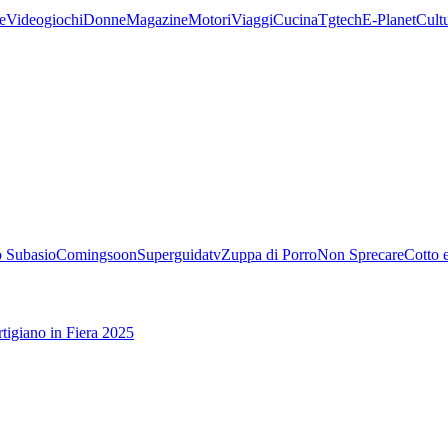
e
Videogiochi
Donne
Magazine
Motori
Viaggi
Cucina
Tgtech
E-Planet
Cult
 Subasio
Comingsoon
Superguidatv
Zuppa di Porro
Non Sprecare
Cotto 
tigiano in Fiera 2025