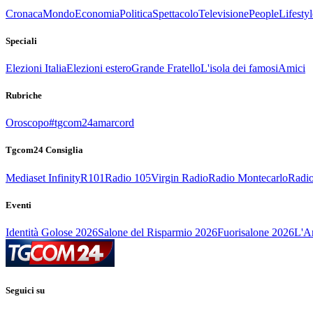
Cronaca
Mondo
Economia
Politica
Spettacolo
Televisione
People
Lifestyl
Speciali
Elezioni Italia
Elezioni estero
Grande Fratello
L'isola dei famosi
Amici
Rubriche
Oroscopo
#tgcom24amarcord
Tgcom24 Consiglia
Mediaset Infinity
R101
Radio 105
Virgin Radio
Radio Montecarlo
Radio
Eventi
Identità Golose 2026
Salone del Risparmio 2026
Fuorisalone 2026
L'Ar
Seguici su