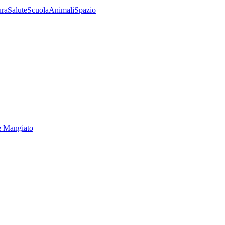
ura
Salute
Scuola
Animali
Spazio
e Mangiato