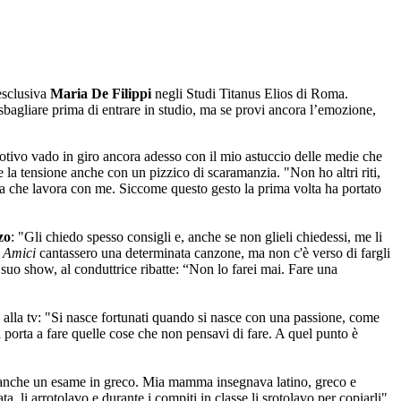
 esclusiva
Maria De Filippi
negli Studi Titanus Elios di Roma.
sbagliare prima di entrare in studio, ma se provi ancora l’emozione,
motivo vado in giro ancora adesso con il mio astuccio delle medie che
e la tensione anche con un pizzico di scaramanzia. "Non ho altri riti,
na che lavora con me. Siccome questo gesto la prima volta ha portato
zo
: "Gli chiedo spesso consigli e, anche se non glieli chiedessi, me li
i
Amici
cantassero una determinata canzone, ma non c'è verso di fargli
l suo show, al conduttrice ribatte: “Non lo farei mai. Fare una
alla tv: "Si nasce fortunati quando si nasce con una passione, come
i porta a fare quelle cose che non pensavi di fare. A quel punto è
o anche un esame in greco. Mia mamma insegnava latino, greco e
ta, li arrotolavo e durante i compiti in classe li srotolavo per copiarli".