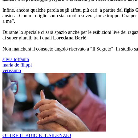
Infine, ancora qualche parola sugli affetti più cari, a partire dal
figlio 
ansiosa. Con mio figlio sono stata molto severa, forse troppo. Ora per
a me”.
Durante lo speciale ci sarà spazio anche per le esibizioni live dei rag
ai super giurati, tra i quali
Loredana Berté
.
Non mancherà il consueto angolo riservato a "Il Segreto". In studio sa
silvia toffanin
maria de filippi
verissimo
OLTRE IL BUIO E IL SILENZIO