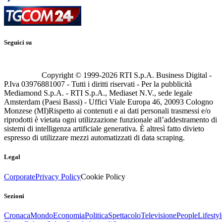
Seguici su
Copyright © 1999-
2026
RTI S.p.A. Business Digital -
P.Iva 03976881007 - Tutti i diritti riservati - Per la pubblicità
Mediamond S.p.A. - RTI S.p.A., Mediaset N.V., sede legale
Amsterdam (Paesi Bassi) - Uffici Viale Europa 46, 20093 Cologno
Monzese (MI)
Rispetto ai contenuti e ai dati personali trasmessi e/o
riprodotti è vietata ogni utilizzazione funzionale all’addestramento di
sistemi di intelligenza artificiale generativa. È altresì fatto divieto
espresso di utilizzare mezzi automatizzati di data scraping.
Legal
Corporate
Privacy Policy
Cookie Policy
Sezioni
Cronaca
Mondo
Economia
Politica
Spettacolo
Televisione
People
Lifestyl