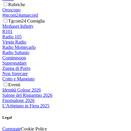
Rubriche
Oroscopo
#tgcom24amarcord
Tgcom24 Consiglia
Mediaset Infinity
R101
Radio 105
Virgin Radio
Radio Montecarlo
Radio Subasio
Comingsoon
Superguidatv
Zuppa di Porro
Non Sprecare
Cotto e Mangiato
Eventi
Identità Golose 2026
Salone del Risparmio 2026
Fuorisalone 2026
L'Artigiano in Fiera 2025
Legal
Corporate
Cookie Policy