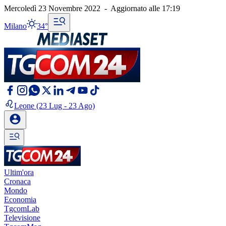
Mercoledì 23 Novembre 2022
-
Aggiornato alle
17:19
Milano
34°
Leone
(23 Lug - 23 Ago)
Ultim'ora
Cronaca
Mondo
Economia
TgcomLab
Televisione