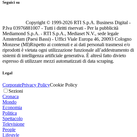
Seguici su
Copyright © 1999-
2026
RTI S.p.A. Business Digital -
P.Iva 03976881007 - Tutti i diritti riservati - Per la pubblicità
Mediamond S.p.A. - RTI S.p.A., Mediaset N.V., sede legale
Amsterdam (Paesi Bassi) - Uffici Viale Europa 46, 20093 Cologno
Monzese (MI)
Rispetto ai contenuti e ai dati personali trasmessi e/o
riprodotti è vietata ogni utilizzazione funzionale all’addestramento di
sistemi di intelligenza artificiale generativa. È altresì fatto divieto
espresso di utilizzare mezzi automatizzati di data scraping.
Legal
Corporate
Privacy Policy
Cookie Policy
Sezioni
Cronaca
Mondo
Economia
Politica
Spettacolo
Televisione
People
Lifestyle