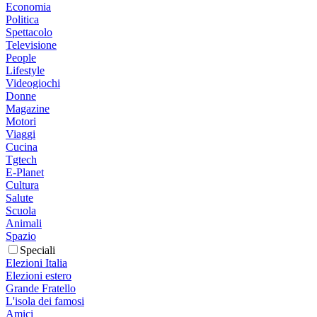
Economia
Politica
Spettacolo
Televisione
People
Lifestyle
Videogiochi
Donne
Magazine
Motori
Viaggi
Cucina
Tgtech
E-Planet
Cultura
Salute
Scuola
Animali
Spazio
Speciali
Elezioni Italia
Elezioni estero
Grande Fratello
L'isola dei famosi
Amici