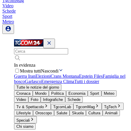
TgcomMag
Video
Schede
Sport
Meteo
In evidenza
Mostra tutti
Nascondi
Guerra Iran
Elezioni
Crans Montana
Epstein Files
Famiglia nel
bosco
Garlasco
Emergenza Clima
Tutti i dossier
Tutte le notizie del giorno
Cronaca
Mondo
Politica
Economia
Sport
Meteo
Video
Foto
Infografiche
Schede
Tv & Spettacolo
TgcomLab
TgcomMag
TgTech
Lifestyle
Oroscopo
Salute
Skuola
Cultura
Animali
Speciali
Chi siamo