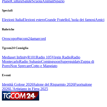
Planet
Cultura
Salute
Scuola
Animali
Spazio
Speciali
Elezioni Italia
Elezioni estero
Grande Fratello
L'isola dei famosi
Amici
Rubriche
Oroscopo
#tgcom24amarcord
Tgcom24 Consiglia
Mediaset Infinity
R101
Radio 105
Virgin Radio
Radio
Montecarlo
Radio Subasio
Comingsoon
Superguidatv
Zuppa di
Porro
Non Sprecare
Cotto e Mangiato
Eventi
Identità Golose 2026
Salone del Risparmio 2026
Fuorisalone
2026
L'Artigiano in Fiera 2025