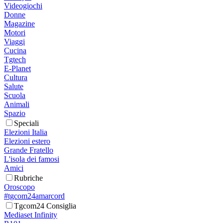
Videogiochi
Donne
Magazine
Motori
Viaggi
Cucina
Tgtech
E-Planet
Cultura
Salute
Scuola
Animali
Spazio
Speciali
Elezioni Italia
Elezioni estero
Grande Fratello
L'isola dei famosi
Amici
Rubriche
Oroscopo
#tgcom24amarcord
Tgcom24 Consiglia
Mediaset Infinity