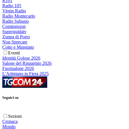
R101
Radio 105
Virgin Radio
Radio Montecarlo
Radio Subasio
Comingsoon
Superguidatv
Zuppa di Porro
Non Sprecare
Cotto e Mangiato
Eventi
Identità Golose 2026
Salone del Risparmio 2026
Fuorisalone 2026
L'Artigiano in Fiera 2025
Seguici su
Sezioni
Cronaca
Mondo