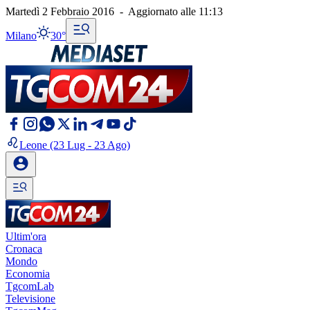
Martedì 2 Febbraio 2016
-
Aggiornato alle
11:13
Milano
30°
Leone
(23 Lug - 23 Ago)
Ultim'ora
Cronaca
Mondo
Economia
TgcomLab
Televisione