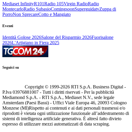
Mediaset Infinity
R101
Radio 105
Virgin Radio
Radio
Montecarlo
Radio Subasio
Comingsoon
Superguidatv
Zuppa di
Porro
Non Sprecare
Cotto e Mangiato
Eventi
Identità Golose 2026
Salone del Risparmio 2026
Fuorisalone
2026
L'Artigiano in Fiera 2025
Seguici su
Copyright © 1999-
2026
RTI S.p.A. Business Digital -
P.Iva 03976881007 - Tutti i diritti riservati - Per la pubblicità
Mediamond S.p.A. - RTI S.p.A., Mediaset N.V., sede legale
Amsterdam (Paesi Bassi) - Uffici Viale Europa 46, 20093 Cologno
Monzese (MI)
Rispetto ai contenuti e ai dati personali trasmessi e/o
riprodotti è vietata ogni utilizzazione funzionale all’addestramento di
sistemi di intelligenza artificiale generativa. È altresì fatto divieto
espresso di utilizzare mezzi automatizzati di data scraping.