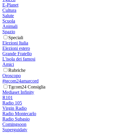
E-Planet
Cultura
Salute
Scuola
Animali
Spazio
Speciali
Elezioni Italia
Elezioni estero
Grande Fratello
L'isola dei famosi
Amici
Rubriche
Oroscopo
#tgcom24amarcord
Tgcom24 Consiglia
Mediaset Infinity
R101
Radio 105
Virgin Radio
Radio Montecarlo
Radio Subasio
Comingsoon
Superguidatv