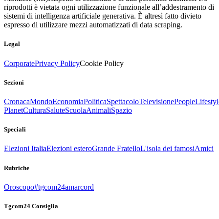
riprodotti è vietata ogni utilizzazione funzionale all’addestramento di
sistemi di intelligenza artificiale generativa. È altresì fatto divieto
espresso di utilizzare mezzi automatizzati di data scraping.
Legal
Corporate
Privacy Policy
Cookie Policy
Sezioni
Cronaca
Mondo
Economia
Politica
Spettacolo
Televisione
People
Lifestyl
Planet
Cultura
Salute
Scuola
Animali
Spazio
Speciali
Elezioni Italia
Elezioni estero
Grande Fratello
L'isola dei famosi
Amici
Rubriche
Oroscopo
#tgcom24amarcord
Tgcom24 Consiglia