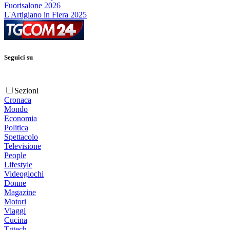
Fuorisalone 2026
L'Artigiano in Fiera 2025
Seguici su
Sezioni
Cronaca
Mondo
Economia
Politica
Spettacolo
Televisione
People
Lifestyle
Videogiochi
Donne
Magazine
Motori
Viaggi
Cucina
Tgtech