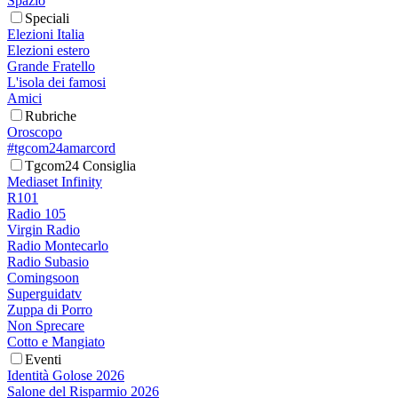
Spazio
Speciali
Elezioni Italia
Elezioni estero
Grande Fratello
L'isola dei famosi
Amici
Rubriche
Oroscopo
#tgcom24amarcord
Tgcom24 Consiglia
Mediaset Infinity
R101
Radio 105
Virgin Radio
Radio Montecarlo
Radio Subasio
Comingsoon
Superguidatv
Zuppa di Porro
Non Sprecare
Cotto e Mangiato
Eventi
Identità Golose 2026
Salone del Risparmio 2026