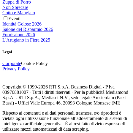
Zuppa di Porro
Non Sprecare
Cotto e Mangiato
Eventi
Identità Golose 2026
Salone del Risparmio 2026
Fuorisalone 2026
L'Artigiano in Fiera 2025
Legal
Corporate
Cookie Policy
Privacy Policy
Copyright © 1999-
2026
RTI S.p.A. Business Digital - P.Iva
03976881007 - Tutti i diritti riservati - Per la pubblicità Mediamond
S.p.A. - RTI S.p.A., Mediaset N.V., sede legale Amsterdam (Paesi
Bassi) - Uffici Viale Europa 46, 20093 Cologno Monzese (MI)
Rispetto ai contenuti e ai dati personali trasmessi e/o riprodotti è
vietata ogni utilizzazione funzionale all’addestramento di sistemi di
intelligenza artificiale generativa. È altresì fatto divieto espresso di
utilizzare mezzi automatizzati di data scraping.