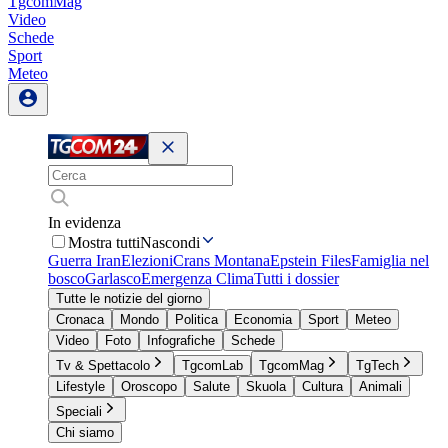
TgcomMag
Video
Schede
Sport
Meteo
In evidenza
Mostra tutti
Nascondi
Guerra Iran
Elezioni
Crans Montana
Epstein Files
Famiglia nel
bosco
Garlasco
Emergenza Clima
Tutti i dossier
Tutte le notizie del giorno
Cronaca
Mondo
Politica
Economia
Sport
Meteo
Video
Foto
Infografiche
Schede
Tv & Spettacolo
TgcomLab
TgcomMag
TgTech
Lifestyle
Oroscopo
Salute
Skuola
Cultura
Animali
Speciali
Chi siamo