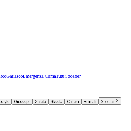
osco
Garlasco
Emergenza Clima
Tutti i dossier
estyle
Oroscopo
Salute
Skuola
Cultura
Animali
Speciali