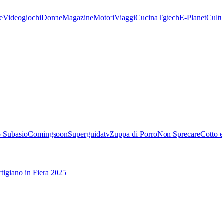
e
Videogiochi
Donne
Magazine
Motori
Viaggi
Cucina
Tgtech
E-Planet
Cult
 Subasio
Comingsoon
Superguidatv
Zuppa di Porro
Non Sprecare
Cotto 
tigiano in Fiera 2025