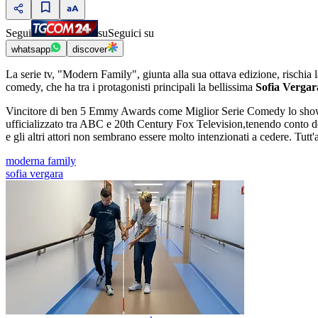
Segui
su
Seguici su
whatsapp
discover
La serie tv, "Modern Family", giunta alla sua ottava edizione, rischia 
comedy, che ha tra i protagonisti principali la bellissima
Sofia Vergar
Vincitore di ben 5 Emmy Awards come Miglior Serie Comedy lo show t
ufficializzato tra ABC e 20th Century Fox Television,tenendo conto del
e gli altri attori non sembrano essere molto intenzionati a cedere. Tutt'
moderna family
sofia vergara