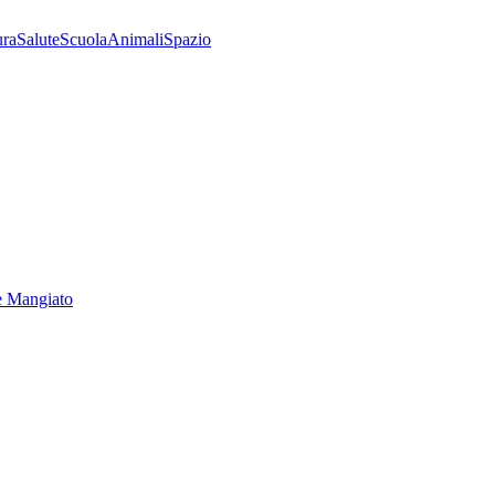
ura
Salute
Scuola
Animali
Spazio
e Mangiato