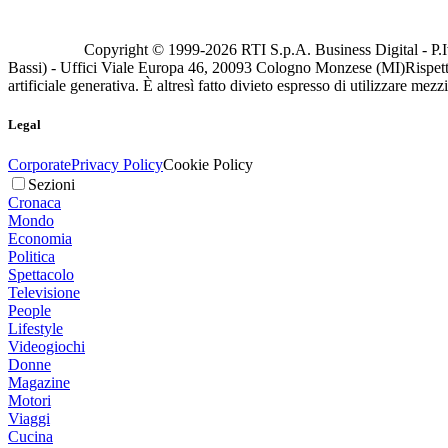
Copyright © 1999-
2026
RTI S.p.A. Business Digital - P.I
Bassi) - Uffici Viale Europa 46, 20093 Cologno Monzese (MI)
Rispett
artificiale generativa. È altresì fatto divieto espresso di utilizzare mez
Legal
Corporate
Privacy Policy
Cookie Policy
Sezioni
Cronaca
Mondo
Economia
Politica
Spettacolo
Televisione
People
Lifestyle
Videogiochi
Donne
Magazine
Motori
Viaggi
Cucina