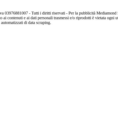
va 03976881007 - Tutti i diritti riservati - Per la pubblicità Mediamon
o ai contenuti e ai dati personali trasmessi e/o riprodotti è vietata ogni 
zi automatizzati di data scraping.