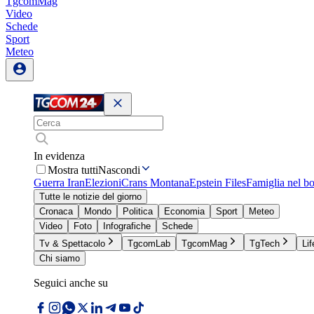
TgcomMag
Video
Schede
Sport
Meteo
In evidenza
Mostra tutti
Nascondi
Guerra Iran
Elezioni
Crans Montana
Epstein Files
Famiglia nel b
Tutte le notizie del giorno
Cronaca
Mondo
Politica
Economia
Sport
Meteo
Video
Foto
Infografiche
Schede
Tv & Spettacolo
TgcomLab
TgcomMag
TgTech
Lif
Chi siamo
Seguici anche su