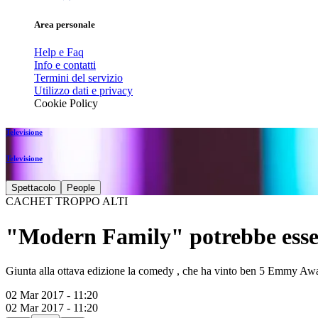
Area personale
Help e Faq
Info e contatti
Termini del servizio
Utilizzo dati e privacy
Cookie Policy
Televisione
Televisione
Spettacolo
People
CACHET TROPPO ALTI
"Modern Family" potrebbe esser
Giunta alla ottava edizione la comedy , che ha vinto ben 5 Emmy Awar
02 Mar 2017 - 11:20
02 Mar 2017 - 11:20