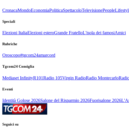
Cronaca
Mondo
Economia
Politica
Spettacolo
Televisione
People
Lifestyl
Speciali
Elezioni Italia
Elezioni estero
Grande Fratello
L'isola dei famosi
Amici
Rubriche
Oroscopo
#tgcom24amarcord
Tgcom24 Consiglia
Mediaset Infinity
R101
Radio 105
Virgin Radio
Radio Montecarlo
Radio
Eventi
Identità Golose 2026
Salone del Risparmio 2026
Fuorisalone 2026
L'Ar
Seguici su