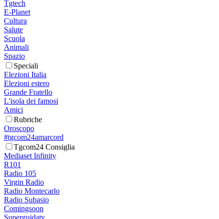
Tgtech
E-Planet
Cultura
Salute
Scuola
Animali
Spazio
Speciali
Elezioni Italia
Elezioni estero
Grande Fratello
L'isola dei famosi
Amici
Rubriche
Oroscopo
#tgcom24amarcord
Tgcom24 Consiglia
Mediaset Infinity
R101
Radio 105
Virgin Radio
Radio Montecarlo
Radio Subasio
Comingsoon
Superguidatv