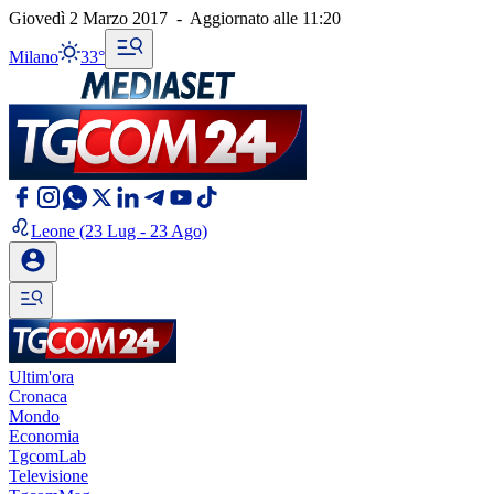
Giovedì 2 Marzo 2017
-
Aggiornato alle
11:20
Milano
33°
Leone
(23 Lug - 23 Ago)
Ultim'ora
Cronaca
Mondo
Economia
TgcomLab
Televisione