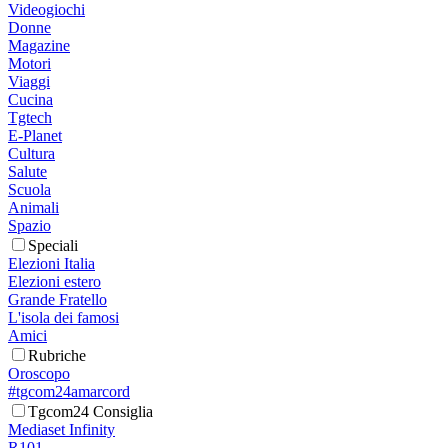
Videogiochi
Donne
Magazine
Motori
Viaggi
Cucina
Tgtech
E-Planet
Cultura
Salute
Scuola
Animali
Spazio
Speciali
Elezioni Italia
Elezioni estero
Grande Fratello
L'isola dei famosi
Amici
Rubriche
Oroscopo
#tgcom24amarcord
Tgcom24 Consiglia
Mediaset Infinity
R101