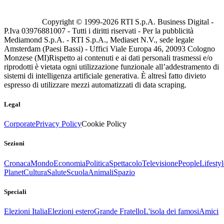
Copyright © 1999-
2026
RTI S.p.A. Business Digital -
P.Iva 03976881007 - Tutti i diritti riservati - Per la pubblicità
Mediamond S.p.A. - RTI S.p.A., Mediaset N.V., sede legale
Amsterdam (Paesi Bassi) - Uffici Viale Europa 46, 20093 Cologno
Monzese (MI)
Rispetto ai contenuti e ai dati personali trasmessi e/o
riprodotti è vietata ogni utilizzazione funzionale all’addestramento di
sistemi di intelligenza artificiale generativa. È altresì fatto divieto
espresso di utilizzare mezzi automatizzati di data scraping.
Legal
Corporate
Privacy Policy
Cookie Policy
Sezioni
Cronaca
Mondo
Economia
Politica
Spettacolo
Televisione
People
Lifestyl
Planet
Cultura
Salute
Scuola
Animali
Spazio
Speciali
Elezioni Italia
Elezioni estero
Grande Fratello
L'isola dei famosi
Amici