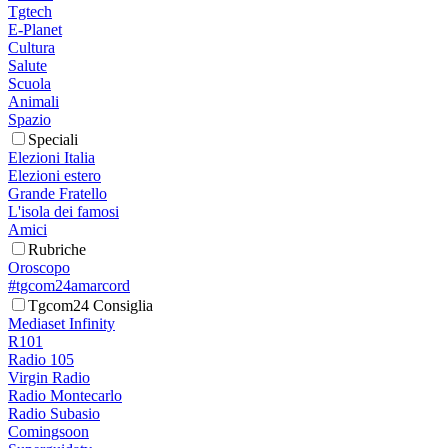
Tgtech
E-Planet
Cultura
Salute
Scuola
Animali
Spazio
Speciali
Elezioni Italia
Elezioni estero
Grande Fratello
L'isola dei famosi
Amici
Rubriche
Oroscopo
#tgcom24amarcord
Tgcom24 Consiglia
Mediaset Infinity
R101
Radio 105
Virgin Radio
Radio Montecarlo
Radio Subasio
Comingsoon