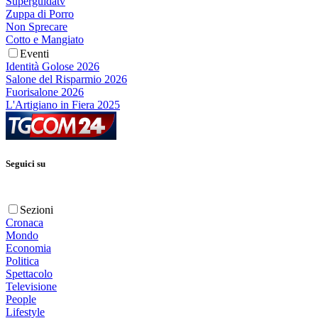
Superguidatv
Zuppa di Porro
Non Sprecare
Cotto e Mangiato
Eventi
Identità Golose 2026
Salone del Risparmio 2026
Fuorisalone 2026
L'Artigiano in Fiera 2025
Seguici su
Sezioni
Cronaca
Mondo
Economia
Politica
Spettacolo
Televisione
People
Lifestyle