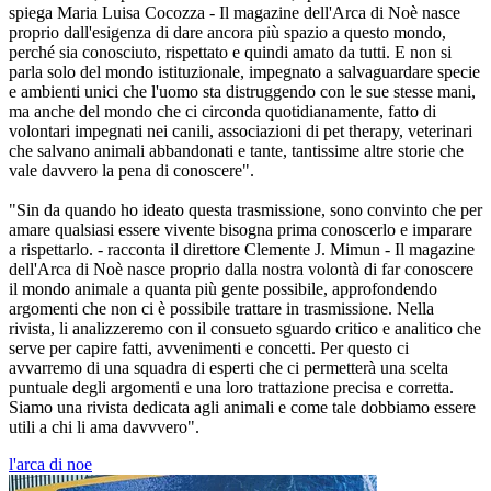
spiega Maria Luisa Cocozza - Il magazine dell'Arca di Noè nasce
proprio dall'esigenza di dare ancora più spazio a questo mondo,
perché sia conosciuto, rispettato e quindi amato da tutti. E non si
parla solo del mondo istituzionale, impegnato a salvaguardare specie
e ambienti unici che l'uomo sta distruggendo con le sue stesse mani,
ma anche del mondo che ci circonda quotidianamente, fatto di
volontari impegnati nei canili, associazioni di pet therapy, veterinari
che salvano animali abbandonati e tante, tantissime altre storie che
vale davvero la pena di conoscere".
"Sin da quando ho ideato questa trasmissione, sono convinto che per
amare qualsiasi essere vivente bisogna prima conoscerlo e imparare
a rispettarlo. - racconta il direttore Clemente J. Mimun - Il magazine
dell'Arca di Noè nasce proprio dalla nostra volontà di far conoscere
il mondo animale a quanta più gente possibile, approfondendo
argomenti che non ci è possibile trattare in trasmissione. Nella
rivista, li analizzeremo con il consueto sguardo critico e analitico che
serve per capire fatti, avvenimenti e concetti. Per questo ci
avvarremo di una squadra di esperti che ci permetterà una scelta
puntuale degli argomenti e una loro trattazione precisa e corretta.
Siamo una rivista dedicata agli animali e come tale dobbiamo essere
utili a chi li ama davvvero".
l'arca di noe