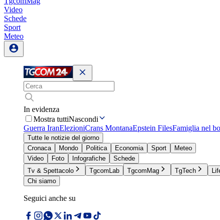
TgcomMag
Video
Schede
Sport
Meteo
In evidenza
Mostra tutti
Nascondi
Guerra Iran
Elezioni
Crans Montana
Epstein Files
Famiglia nel b
Tutte le notizie del giorno
Cronaca
Mondo
Politica
Economia
Sport
Meteo
Video
Foto
Infografiche
Schede
Tv & Spettacolo
TgcomLab
TgcomMag
TgTech
Lif
Chi siamo
Seguici anche su