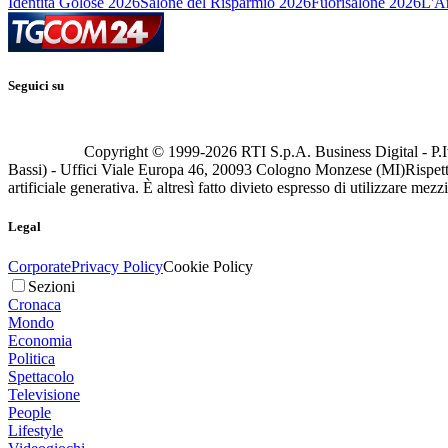
Identità Golose 2026
Salone del Risparmio 2026
Fuorisalone 2026
L'Ar
Seguici su
Copyright © 1999-
2026
RTI S.p.A. Business Digital - P.I
Bassi) - Uffici Viale Europa 46, 20093 Cologno Monzese (MI)
Rispett
artificiale generativa. È altresì fatto divieto espresso di utilizzare mez
Legal
Corporate
Privacy Policy
Cookie Policy
Sezioni
Cronaca
Mondo
Economia
Politica
Spettacolo
Televisione
People
Lifestyle