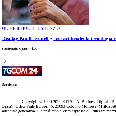
OLTRE IL BUIO E IL SILENZIO
Display Braille e intelligenza artificiale: la tecnologi
contenuto sponsorizzato
Seguici su
Copyright © 1999-
2026
RTI S.p.A. Business Digital - P.I
Bassi) - Uffici Viale Europa 46, 20093 Cologno Monzese (MI)
Rispett
artificiale generativa. È altresì fatto divieto espresso di utilizzare mez