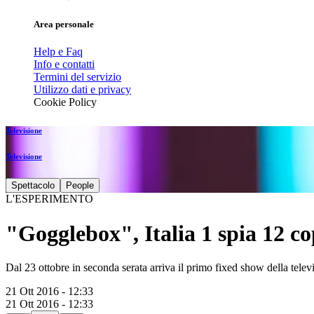
Area personale
Help e Faq
Info e contatti
Termini del servizio
Utilizzo dati e privacy
Cookie Policy
Televisione
Televisione
Spettacolo
People
L'ESPERIMENTO
"Gogglebox", Italia 1 spia 12 c
Dal 23 ottobre in seconda serata arriva il primo fixed show della televi
21 Ott 2016 - 12:33
21 Ott 2016 - 12:33