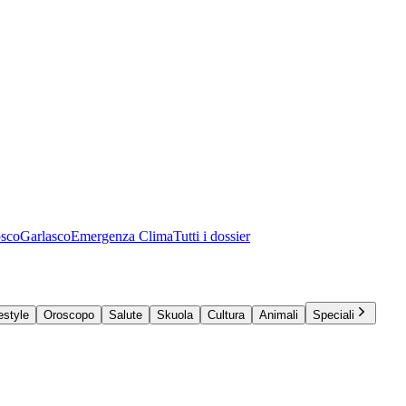
osco
Garlasco
Emergenza Clima
Tutti i dossier
estyle
Oroscopo
Salute
Skuola
Cultura
Animali
Speciali