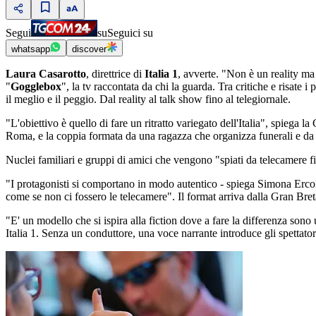
Segui
su
Seguici su
whatsapp
discover
Laura Casarotto
, direttrice di
Italia 1
, avverte. "Non è un reality m
"
Gogglebox
", la tv raccontata da chi la guarda. Tra critiche e risate 
il meglio e il peggio. Dal reality al talk show fino al telegiornale.
"L'obiettivo è quello di fare un ritratto variegato dell'Italia", spiega la
Roma, e la coppia formata da una ragazza che organizza funerali e da 
Nuclei familiari e gruppi di amici che vengono "spiati da telecamere fis
"I protagonisti si comportano in modo autentico - spiega Simona Erco
come se non ci fossero le telecamere". Il format arriva dalla Gran Bret
"E' un modello che si ispira alla fiction dove a fare la differenza sono
Italia 1. Senza un conduttore, una voce narrante introduce gli spettato