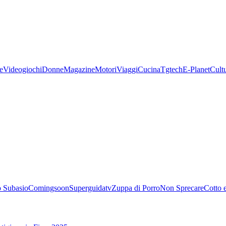
e
Videogiochi
Donne
Magazine
Motori
Viaggi
Cucina
Tgtech
E-Planet
Cult
 Subasio
Comingsoon
Superguidatv
Zuppa di Porro
Non Sprecare
Cotto 