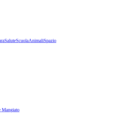
ura
Salute
Scuola
Animali
Spazio
e Mangiato