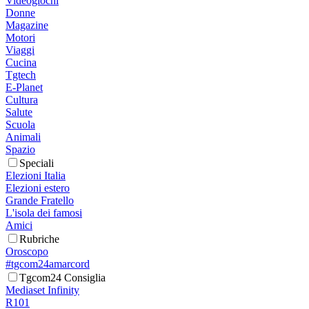
Videogiochi
Donne
Magazine
Motori
Viaggi
Cucina
Tgtech
E-Planet
Cultura
Salute
Scuola
Animali
Spazio
Speciali
Elezioni Italia
Elezioni estero
Grande Fratello
L'isola dei famosi
Amici
Rubriche
Oroscopo
#tgcom24amarcord
Tgcom24 Consiglia
Mediaset Infinity
R101