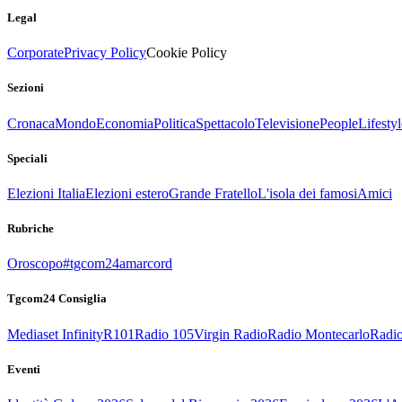
Legal
Corporate
Privacy Policy
Cookie Policy
Sezioni
Cronaca
Mondo
Economia
Politica
Spettacolo
Televisione
People
Lifestyl
Speciali
Elezioni Italia
Elezioni estero
Grande Fratello
L'isola dei famosi
Amici
Rubriche
Oroscopo
#tgcom24amarcord
Tgcom24 Consiglia
Mediaset Infinity
R101
Radio 105
Virgin Radio
Radio Montecarlo
Radio
Eventi