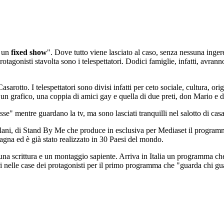
a un
fixed show
". Dove tutto viene lasciato al caso, senza nessuna inger
i protagonisti stavolta sono i telespettatori. Dodici famiglie, infatti, a
 Casarotto. I telespettatori sono divisi infatti per ceto sociale, cultura, 
un grafico, una coppia di amici gay e quella di due preti, don Mario e
se" mentre guardano la tv, ma sono lasciati tranquilli nel salotto di cas
lani, di Stand By Me che produce in esclusiva per Mediaset il programm
agna ed è già stato realizzato in 30 Paesi del mondo.
 una scrittura e un montaggio sapiente. Arriva in Italia un programma che 
ri nelle case dei protagonisti per il primo programma che "guarda chi gua