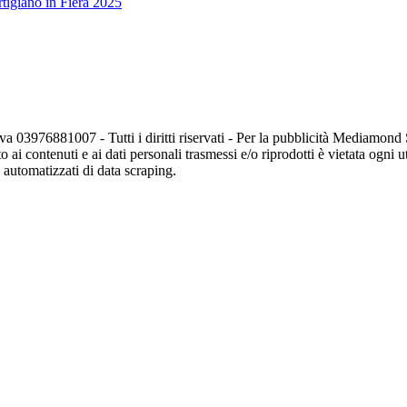
tigiano in Fiera 2025
va 03976881007 - Tutti i diritti riservati - Per la pubblicità Mediamon
o ai contenuti e ai dati personali trasmessi e/o riprodotti è vietata ogni 
zi automatizzati di data scraping.