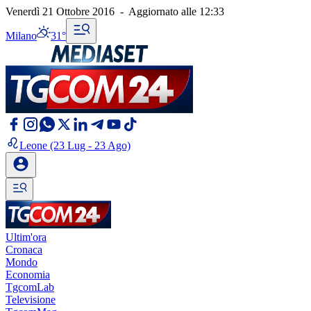
Venerdì 21 Ottobre 2016
-
Aggiornato alle
12:33
Milano
31°
Leone
(23 Lug - 23 Ago)
Ultim'ora
Cronaca
Mondo
Economia
TgcomLab
Televisione