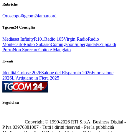
Rubriche
Oroscopo
#tgcom24amarcord
Tgcom24 Consiglia
Mediaset Infinity
R101
Radio 105
Virgin Radio
Radio
Montecarlo
Radio Subasio
Comingsoon
Superguidatv
Zuppa di
Porro
Non Sprecare
Cotto e Mangiato
Eventi
Identità Golose 2026
Salone del Risparmio 2026
Fuorisalone
2026
L'Artigiano in Fiera 2025
Seguici su
Copyright © 1999-
2026
RTI S.p.A. Business Digital -
P.Iva 03976881007 - Tutti i diritti riservati - Per la pubblicità