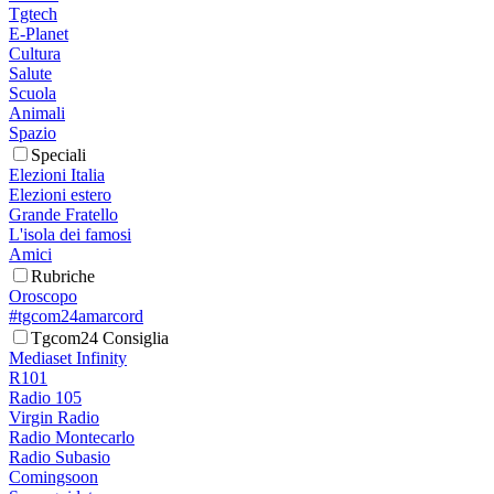
Tgtech
E-Planet
Cultura
Salute
Scuola
Animali
Spazio
Speciali
Elezioni Italia
Elezioni estero
Grande Fratello
L'isola dei famosi
Amici
Rubriche
Oroscopo
#tgcom24amarcord
Tgcom24 Consiglia
Mediaset Infinity
R101
Radio 105
Virgin Radio
Radio Montecarlo
Radio Subasio
Comingsoon