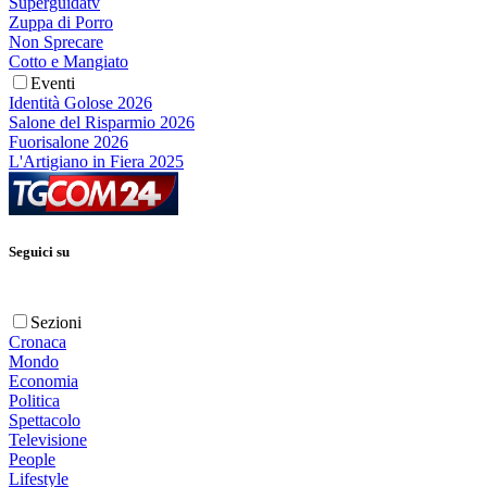
Superguidatv
Zuppa di Porro
Non Sprecare
Cotto e Mangiato
Eventi
Identità Golose 2026
Salone del Risparmio 2026
Fuorisalone 2026
L'Artigiano in Fiera 2025
Seguici su
Sezioni
Cronaca
Mondo
Economia
Politica
Spettacolo
Televisione
People
Lifestyle