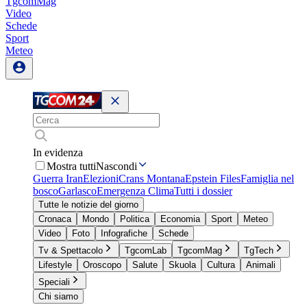
TgcomMag
Video
Schede
Sport
Meteo
In evidenza
Mostra tutti
Nascondi
Guerra Iran
Elezioni
Crans Montana
Epstein Files
Famiglia nel
bosco
Garlasco
Emergenza Clima
Tutti i dossier
Tutte le notizie del giorno
Cronaca
Mondo
Politica
Economia
Sport
Meteo
Video
Foto
Infografiche
Schede
Tv & Spettacolo
TgcomLab
TgcomMag
TgTech
Lifestyle
Oroscopo
Salute
Skuola
Cultura
Animali
Speciali
Chi siamo