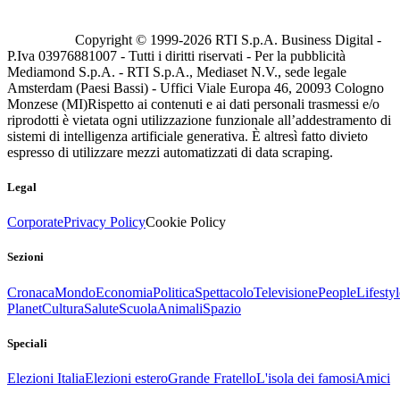
Copyright © 1999-
2026
RTI S.p.A. Business Digital -
P.Iva 03976881007 - Tutti i diritti riservati - Per la pubblicità
Mediamond S.p.A. - RTI S.p.A., Mediaset N.V., sede legale
Amsterdam (Paesi Bassi) - Uffici Viale Europa 46, 20093 Cologno
Monzese (MI)
Rispetto ai contenuti e ai dati personali trasmessi e/o
riprodotti è vietata ogni utilizzazione funzionale all’addestramento di
sistemi di intelligenza artificiale generativa. È altresì fatto divieto
espresso di utilizzare mezzi automatizzati di data scraping.
Legal
Corporate
Privacy Policy
Cookie Policy
Sezioni
Cronaca
Mondo
Economia
Politica
Spettacolo
Televisione
People
Lifestyl
Planet
Cultura
Salute
Scuola
Animali
Spazio
Speciali
Elezioni Italia
Elezioni estero
Grande Fratello
L'isola dei famosi
Amici