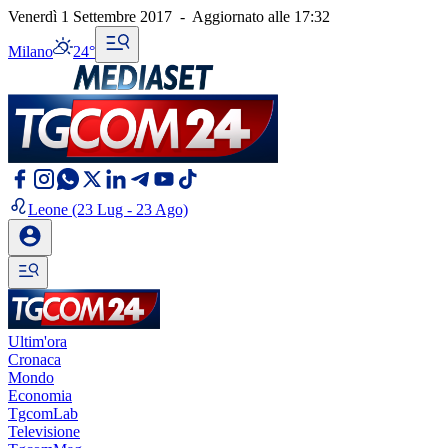
Venerdì 1 Settembre 2017
-
Aggiornato alle
17:32
Milano
24°
Leone
(23 Lug - 23 Ago)
Ultim'ora
Cronaca
Mondo
Economia
TgcomLab
Televisione