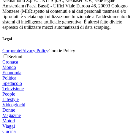
Mediamond S.p.A. - RTI S.p.A., Mediaset N.V., sede legale
Amsterdam (Paesi Bassi) - Uffici Viale Europa 46, 20093 Cologno
Monzese (MI)
Rispetto ai contenuti e ai dati personali trasmessi e/o
riprodotti è vietata ogni utilizzazione funzionale all’addestramento di
sistemi di intelligenza artificiale generativa. È altresì fatto divieto
espresso di utilizzare mezzi automatizzati di data scraping.
Legal
Corporate
Privacy Policy
Cookie Policy
Sezioni
Cronaca
Mondo
Economia
Politica
Spettacolo
Televisione
People
Lifestyle
Videogiochi
Donne
Magazine
Motori
Viaggi
Cucina