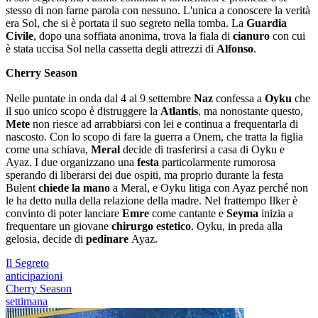
stesso di non farne parola con nessuno. L'unica a conoscere la verità
era Sol, che si è portata il suo segreto nella tomba. La
Guardia
Civile
, dopo una soffiata anonima, trova la fiala di
cianuro
con cui
è stata uccisa Sol nella cassetta degli attrezzi di
Alfonso
.
Cherry Season
Nelle puntate in onda dal 4 al 9 settembre
Naz
confessa a
Oyku
che
il suo unico scopo è distruggere la
Atlantis
, ma nonostante questo,
Mete
non riesce ad arrabbiarsi con lei e continua a frequentarla di
nascosto. Con lo scopo di fare la guerra a Onem, che tratta la figlia
come una schiava,
Meral
decide di trasferirsi a casa di Oyku e
Ayaz. I due organizzano una
festa
particolarmente rumorosa
sperando di liberarsi dei due ospiti, ma proprio durante la festa
Bulent
chiede la mano
a Meral, e Oyku litiga con Ayaz perché non
le ha detto nulla della relazione della madre. Nel frattempo Ilker è
convinto di poter lanciare
Emre
come cantante e
Seyma
inizia a
frequentare un giovane
chirurgo estetico
. Oyku, in preda alla
gelosia, decide di
pedinare
Ayaz.
Il Segreto
anticipazioni
Cherry Season
settimana