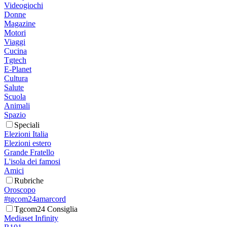
Videogiochi
Donne
Magazine
Motori
Viaggi
Cucina
Tgtech
E-Planet
Cultura
Salute
Scuola
Animali
Spazio
Speciali
Elezioni Italia
Elezioni estero
Grande Fratello
L'isola dei famosi
Amici
Rubriche
Oroscopo
#tgcom24amarcord
Tgcom24 Consiglia
Mediaset Infinity