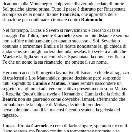
ricadono sulla Montenegro, colpevole di aver minacciato di morte
Sol qualche giorno prima. Tutto il paese è distrutto per l'inaspettata
scomparsa della donna, tranne
Francisca
, che approfitta della
situazione per continuare a tramare contro
Raimundo
.
Nel frattempo, Lucas e Severo si riavvicinano e cercano di farsi
coraggio l'un l'altro, mentre
Carmelo
è sempre più distante e sembra
non soffrire minimamente per quanto successo a Sol. Severiano
continua a tormentare Emilia e la ricatta nonostante lei gli chieda di
andarsene: se non gli porterà duemila pesetas, lui svelerà a tutti che
Maria
e la figlia sono ancora vive. Spaventata, la donna confida a
Fe che un uomo la sta ricattando, ma omette il suo nome.
Hernando accetta il progetto lavorativo di Ismael e chiede al ragazzo
di trasferirsi a Los Manantiales: questa decisione però sorprende
tutti, soprattutto
Camila
e
Matias
. Ismael sembra nascondere un
segreto, ma gli unici ad avere un cattivo presentimento sono Matías
e Rogelia. Quest'ultima rivela a Hernando e Camila che la ferita di
Beatriz
non sta guarendo come dovrebbe. Ismael, affermando che
probabilmente la colpa è di Matías, decide di prendersi
personalmente cura di lei ma così facendo scatena la gelosia del
ragazzo.
Lucas
affronta
Carmelo
e cerca di farlo sfogare, sperando racconti
il suo segreto, ma l'uomo continua a tormentarsi e promette a se