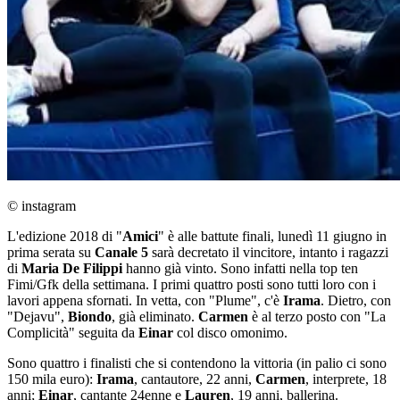
© instagram
L'edizione 2018 di "
Amici
" è alle battute finali, lunedì 11 giugno in
prima serata su
Canale 5
sarà decretato il vincitore, intanto i ragazzi
di
Maria De Filippi
hanno già vinto. Sono infatti nella top ten
Fimi/Gfk della settimana. I primi quattro posti sono tutti loro con i
lavori appena sfornati. In vetta, con "Plume", c'è
Irama
. Dietro, con
"Dejavu",
Biondo
, già eliminato.
Carmen
è al terzo posto con "La
Complicità" seguita da
Einar
col disco omonimo.
Sono quattro i finalisti che si contendono la vittoria (in palio ci sono
150 mila euro):
Irama
, cantautore, 22 anni,
Carmen
, interprete, 18
anni;
Einar
, cantante 24enne e
Lauren
, 19 anni, ballerina.