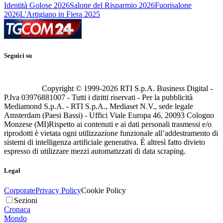
Identità Golose 2026
Salone del Risparmio 2026
Fuorisalone
2026
L'Artigiano in Fiera 2025
Seguici su
Copyright © 1999-
2026
RTI S.p.A. Business Digital -
P.Iva 03976881007 - Tutti i diritti riservati - Per la pubblicità
Mediamond S.p.A. - RTI S.p.A., Mediaset N.V., sede legale
Amsterdam (Paesi Bassi) - Uffici Viale Europa 46, 20093 Cologno
Monzese (MI)
Rispetto ai contenuti e ai dati personali trasmessi e/o
riprodotti è vietata ogni utilizzazione funzionale all’addestramento di
sistemi di intelligenza artificiale generativa. È altresì fatto divieto
espresso di utilizzare mezzi automatizzati di data scraping.
Legal
Corporate
Privacy Policy
Cookie Policy
Sezioni
Cronaca
Mondo