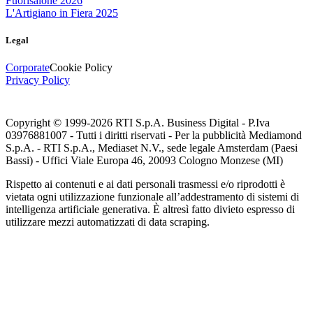
Fuorisalone 2026
L'Artigiano in Fiera 2025
Legal
Corporate
Cookie Policy
Privacy Policy
Copyright © 1999-
2026
RTI S.p.A. Business Digital - P.Iva
03976881007 - Tutti i diritti riservati - Per la pubblicità Mediamond
S.p.A. - RTI S.p.A., Mediaset N.V., sede legale Amsterdam (Paesi
Bassi) - Uffici Viale Europa 46, 20093 Cologno Monzese (MI)
Rispetto ai contenuti e ai dati personali trasmessi e/o riprodotti è
vietata ogni utilizzazione funzionale all’addestramento di sistemi di
intelligenza artificiale generativa. È altresì fatto divieto espresso di
utilizzare mezzi automatizzati di data scraping.