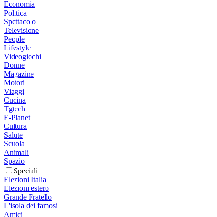
Economia
Politica
Spettacolo
Televisione
People
Lifestyle
Videogiochi
Donne
Magazine
Motori
Viaggi
Cucina
Tgtech
E-Planet
Cultura
Salute
Scuola
Animali
Spazio
Speciali
Elezioni Italia
Elezioni estero
Grande Fratello
L'isola dei famosi
Amici