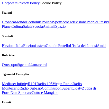
Corporate
Privacy Policy
Cookie Policy
Sezioni
Cronaca
Mondo
Economia
Politica
Spettacolo
Televisione
People
Lifestyl
Planet
Cultura
Salute
Scuola
Animali
Spazio
Speciali
Elezioni Italia
Elezioni estero
Grande Fratello
L'isola dei famosi
Amici
Rubriche
Oroscopo
#tgcom24amarcord
Tgcom24 Consiglia
Mediaset Infinity
R101
Radio 105
Virgin Radio
Radio
Montecarlo
Radio Subasio
Comingsoon
Superguidatv
Zuppa di
Porro
Non Sprecare
Cotto e Mangiato
Eventi