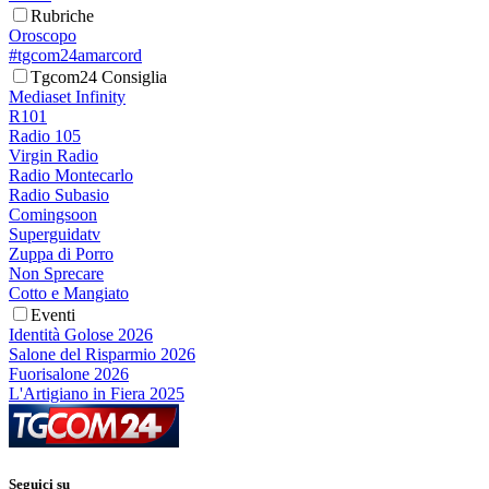
Rubriche
Oroscopo
#tgcom24amarcord
Tgcom24 Consiglia
Mediaset Infinity
R101
Radio 105
Virgin Radio
Radio Montecarlo
Radio Subasio
Comingsoon
Superguidatv
Zuppa di Porro
Non Sprecare
Cotto e Mangiato
Eventi
Identità Golose 2026
Salone del Risparmio 2026
Fuorisalone 2026
L'Artigiano in Fiera 2025
Seguici su