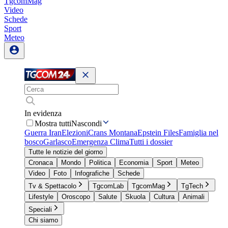
TgcomMag
Video
Schede
Sport
Meteo
In evidenza
Mostra tutti
Nascondi
Guerra Iran
Elezioni
Crans Montana
Epstein Files
Famiglia nel
bosco
Garlasco
Emergenza Clima
Tutti i dossier
Tutte le notizie del giorno
Cronaca
Mondo
Politica
Economia
Sport
Meteo
Video
Foto
Infografiche
Schede
Tv & Spettacolo
TgcomLab
TgcomMag
TgTech
Lifestyle
Oroscopo
Salute
Skuola
Cultura
Animali
Speciali
Chi siamo