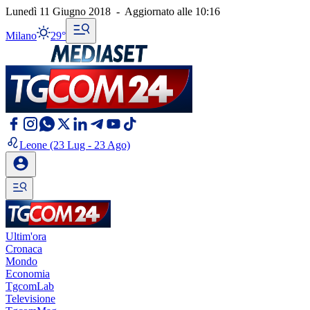
Lunedì 11 Giugno 2018
-
Aggiornato alle
10:16
Milano
29°
Leone
(23 Lug - 23 Ago)
Ultim'ora
Cronaca
Mondo
Economia
TgcomLab
Televisione