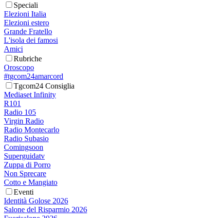
Speciali
Elezioni Italia
Elezioni estero
Grande Fratello
L'isola dei famosi
Amici
Rubriche
Oroscopo
#tgcom24amarcord
Tgcom24 Consiglia
Mediaset Infinity
R101
Radio 105
Virgin Radio
Radio Montecarlo
Radio Subasio
Comingsoon
Superguidatv
Zuppa di Porro
Non Sprecare
Cotto e Mangiato
Eventi
Identità Golose 2026
Salone del Risparmio 2026