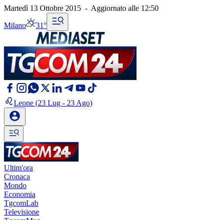
Martedì 13 Ottobre 2015
-
Aggiornato alle
12:50
Milano
31°
Leone
(23 Lug - 23 Ago)
Ultim'ora
Cronaca
Mondo
Economia
TgcomLab
Televisione