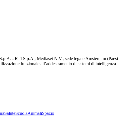
d S.p.A. - RTI S.p.A., Mediaset N.V., sede legale Amsterdam (Paesi
utilizzazione funzionale all’addestramento di sistemi di intelligenza
ura
Salute
Scuola
Animali
Spazio