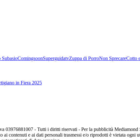
 Subasio
Comingsoon
Superguidatv
Zuppa di Porro
Non Sprecare
Cotto 
tigiano in Fiera 2025
va 03976881007 - Tutti i diritti riservati - Per la pubblicità Mediamon
o ai contenuti e ai dati personali trasmessi e/o riprodotti è vietata ogni 