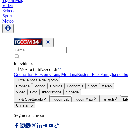
TgcomMag
Video
Schede
Sport
Meteo
In evidenza
Mostra tutti
Nascondi
Guerra Iran
Elezioni
Crans Montana
Epstein Files
Famiglia nel b
Tutte le notizie del giorno
Cronaca
Mondo
Politica
Economia
Sport
Meteo
Video
Foto
Infografiche
Schede
Tv & Spettacolo
TgcomLab
TgcomMag
TgTech
Lif
Chi siamo
Seguici anche su