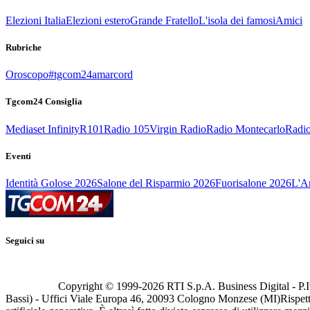
Elezioni Italia
Elezioni estero
Grande Fratello
L'isola dei famosi
Amici
Rubriche
Oroscopo
#tgcom24amarcord
Tgcom24 Consiglia
Mediaset Infinity
R101
Radio 105
Virgin Radio
Radio Montecarlo
Radio
Eventi
Identità Golose 2026
Salone del Risparmio 2026
Fuorisalone 2026
L'Ar
Seguici su
Copyright © 1999-
2026
RTI S.p.A. Business Digital - P.I
Bassi) - Uffici Viale Europa 46, 20093 Cologno Monzese (MI)
Rispett