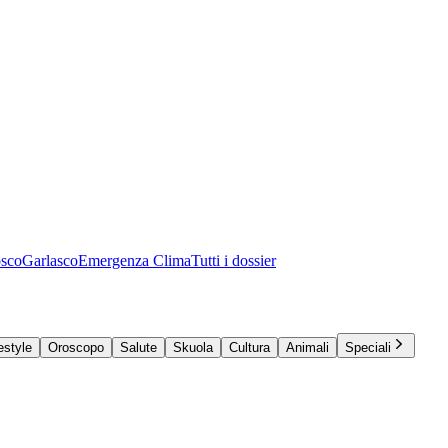
osco
Garlasco
Emergenza Clima
Tutti i dossier
estyle
Oroscopo
Salute
Skuola
Cultura
Animali
Speciali