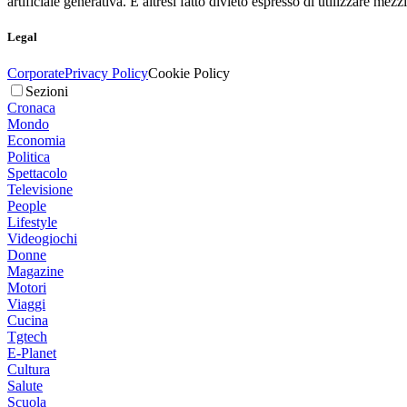
artificiale generativa. È altresì fatto divieto espresso di utilizzare mez
Legal
Corporate
Privacy Policy
Cookie Policy
Sezioni
Cronaca
Mondo
Economia
Politica
Spettacolo
Televisione
People
Lifestyle
Videogiochi
Donne
Magazine
Motori
Viaggi
Cucina
Tgtech
E-Planet
Cultura
Salute
Scuola