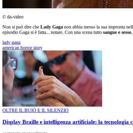
© da-video
Non si può dire che
Lady Gaga
non abbia messo la sua impronta nell
episodio Gaga si è fatta... notare. Con una scena tutto
sangue e sesso
lady gaga
american horror story
OLTRE IL BUIO E IL SILENZIO
Display Braille e intelligenza artificiale: la tecnologi