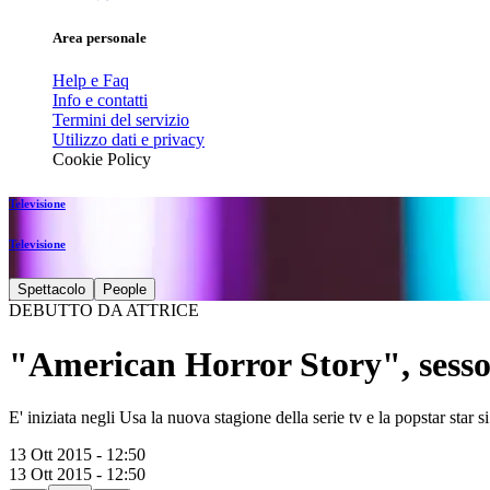
Area personale
Help e Faq
Info e contatti
Termini del servizio
Utilizzo dati e privacy
Cookie Policy
Televisione
Televisione
Spettacolo
People
DEBUTTO DA ATTRICE
"American Horror Story", sesso 
E' iniziata negli Usa la nuova stagione della serie tv e la popstar star 
13 Ott 2015 - 12:50
13 Ott 2015 - 12:50