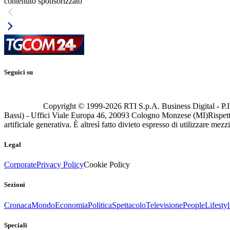
contenuto sponsorizzato
Seguici su
Copyright © 1999-
2026
RTI S.p.A. Business Digital - P.I
Bassi) - Uffici Viale Europa 46, 20093 Cologno Monzese (MI)
Rispett
artificiale generativa. È altresì fatto divieto espresso di utilizzare mez
Legal
Corporate
Privacy Policy
Cookie Policy
Sezioni
Cronaca
Mondo
Economia
Politica
Spettacolo
Televisione
People
Lifestyl
Speciali