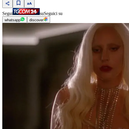
Segui
su
Seguici su
whatsapp
discover