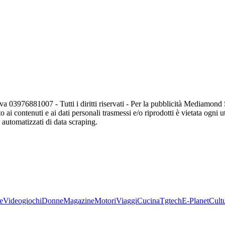
va 03976881007 - Tutti i diritti riservati - Per la pubblicità Mediamon
o ai contenuti e ai dati personali trasmessi e/o riprodotti è vietata ogni 
zi automatizzati di data scraping.
e
Videogiochi
Donne
Magazine
Motori
Viaggi
Cucina
Tgtech
E-Planet
Cult