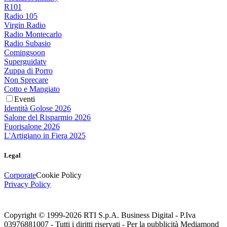
R101
Radio 105
Virgin Radio
Radio Montecarlo
Radio Subasio
Comingsoon
Superguidatv
Zuppa di Porro
Non Sprecare
Cotto e Mangiato
Eventi
Identità Golose 2026
Salone del Risparmio 2026
Fuorisalone 2026
L'Artigiano in Fiera 2025
Legal
Corporate
Cookie Policy
Privacy Policy
Copyright © 1999-
2026
RTI S.p.A. Business Digital - P.Iva
03976881007 - Tutti i diritti riservati - Per la pubblicità Mediamond