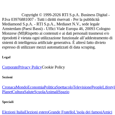
Copyright © 1999-
2026
RTI S.p.A. Business Digital -
P.Iva 03976881007 - Tutti i diritti riservati - Per la pubblicità
Mediamond S.p.A. - RTI S.p.A., Mediaset N.V., sede legale
Amsterdam (Paesi Bassi) - Uffici Viale Europa 46, 20093 Cologno
Monzese (MI)
Rispetto ai contenuti e ai dati personali trasmessi e/o
riprodotti è vietata ogni utilizzazione funzionale all’addestramento di
sistemi di intelligenza artificiale generativa. È altresì fatto divieto
espresso di utilizzare mezzi automatizzati di data scraping.
Legal
Corporate
Privacy Policy
Cookie Policy
Sezioni
Cronaca
Mondo
Economia
Politica
Spettacolo
Televisione
People
Lifestyl
Planet
Cultura
Salute
Scuola
Animali
Spazio
Speciali
Elezioni Italia
Elezioni estero
Grande Fratello
L'isola dei famosi
Amici