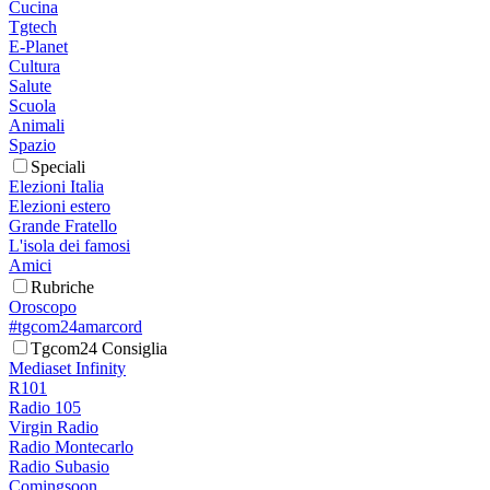
Cucina
Tgtech
E-Planet
Cultura
Salute
Scuola
Animali
Spazio
Speciali
Elezioni Italia
Elezioni estero
Grande Fratello
L'isola dei famosi
Amici
Rubriche
Oroscopo
#tgcom24amarcord
Tgcom24 Consiglia
Mediaset Infinity
R101
Radio 105
Virgin Radio
Radio Montecarlo
Radio Subasio
Comingsoon