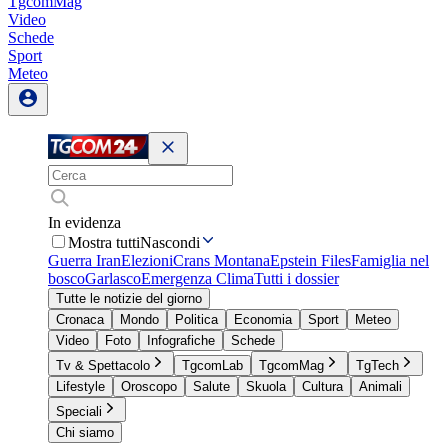
TgcomMag
Video
Schede
Sport
Meteo
In evidenza
Mostra tutti
Nascondi
Guerra Iran
Elezioni
Crans Montana
Epstein Files
Famiglia nel
bosco
Garlasco
Emergenza Clima
Tutti i dossier
Tutte le notizie del giorno
Cronaca
Mondo
Politica
Economia
Sport
Meteo
Video
Foto
Infografiche
Schede
Tv & Spettacolo
TgcomLab
TgcomMag
TgTech
Lifestyle
Oroscopo
Salute
Skuola
Cultura
Animali
Speciali
Chi siamo