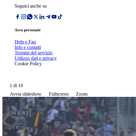
Seguici anche su
Area personale
Help e Faq
Info e contatti
Termini del servizio
Utilizzo dati e privacy
Cookie Policy
1
di 10
Avvia slideshow
Fullscreen
Zoom