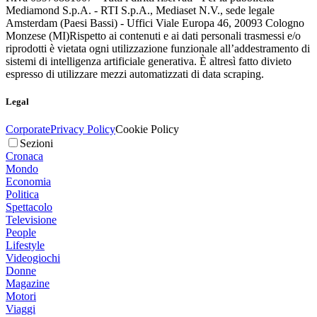
Mediamond S.p.A. - RTI S.p.A., Mediaset N.V., sede legale
Amsterdam (Paesi Bassi) - Uffici Viale Europa 46, 20093 Cologno
Monzese (MI)
Rispetto ai contenuti e ai dati personali trasmessi e/o
riprodotti è vietata ogni utilizzazione funzionale all’addestramento di
sistemi di intelligenza artificiale generativa. È altresì fatto divieto
espresso di utilizzare mezzi automatizzati di data scraping.
Legal
Corporate
Privacy Policy
Cookie Policy
Sezioni
Cronaca
Mondo
Economia
Politica
Spettacolo
Televisione
People
Lifestyle
Videogiochi
Donne
Magazine
Motori
Viaggi