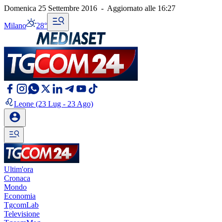
Domenica 25 Settembre 2016
-
Aggiornato alle
16:27
Milano
28°
Leone
(23 Lug - 23 Ago)
Ultim'ora
Cronaca
Mondo
Economia
TgcomLab
Televisione