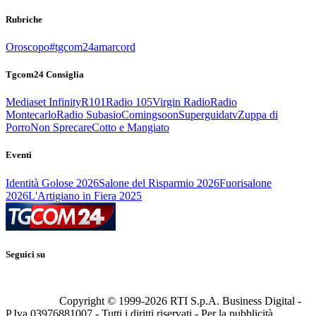
Rubriche
Oroscopo
#tgcom24amarcord
Tgcom24 Consiglia
Mediaset Infinity
R101
Radio 105
Virgin Radio
Radio
Montecarlo
Radio Subasio
Comingsoon
Superguidatv
Zuppa di
Porro
Non Sprecare
Cotto e Mangiato
Eventi
Identità Golose 2026
Salone del Risparmio 2026
Fuorisalone
2026
L'Artigiano in Fiera 2025
Seguici su
Copyright © 1999-
2026
RTI S.p.A. Business Digital -
P.Iva 03976881007 - Tutti i diritti riservati - Per la pubblicità