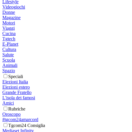
Lifestyle
Videogiochi
Donne
Magazine
Motori
Viaggi
Cucina
Tgtech
E-Planet
Cultura
Salute
Scuola
Animali
Spazio
Speciali
Elezioni Italia
Elezioni estero
Grande Fratello
L'isola dei famosi
Amici
Rubriche
Oroscopo
#tgcom24amarcord
Tgcom24 Consiglia
Mediaset Infinity